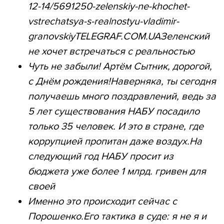
12-14/5691250-zelenskiy-ne-khochet-
vstrechatsya-s-realnostyu-vladimir-
granovskiyTELEGRAF.COM.UAЗеленский
не хочет встречаться с реальностью
Чуть не забыли! Артём Сытник, дорогой,
с Днём рождения!Наверняка, ты сегодня
получаешь много поздравлений, ведь за
5 лет существования НАБУ посадило
только 35 человек. И это в стране, где
коррупцией пропитан даже воздух.На
следующий год НАБУ просит из
бюджета уже более 1 млрд. гривен для
своей
Именно это происходит сейчас с
Порошенко.Его тактика в суде: я не я и