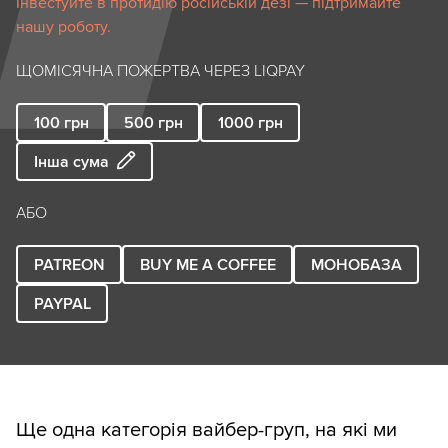
Інвестуйте в протидію російській дезі — підтримайте
нашу роботу.
ЩОМІСЯЧНА ПОЖЕРТВА ЧЕРЕЗ LIQPAY
100
грн
500
грн
1000
грн
Інша сума
АБО
PATREON
BUY ME A COFFEE
МОНОБАЗА
PAYPAL
Ще одна категорія вайбер-груп, на які ми