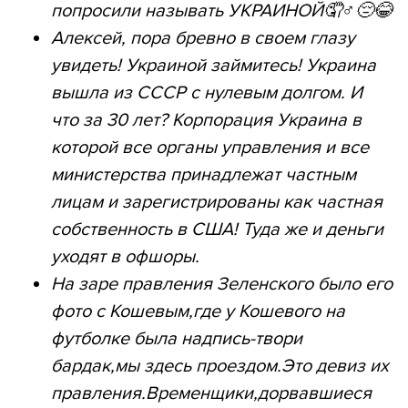
попросили называть УКРАИНОЙ🤦♂️😔😂
Алексей, пора бревно в своем глазу
увидеть! Украиной займитесь! Украина
вышла из СССР с нулевым долгом. И
что за 30 лет? Корпорация Украина в
которой все органы управления и все
министерства принадлежат частным
лицам и зарегистрированы как частная
собственность в США! Туда же и деньги
уходят в офшоры.
На заре правления Зеленского было его
фото с Кошевым,где у Кошевого на
футболке была надпись-твори
бардак,мы здесь проездом.Это девиз их
правления.Временщики,дорвавшиеся