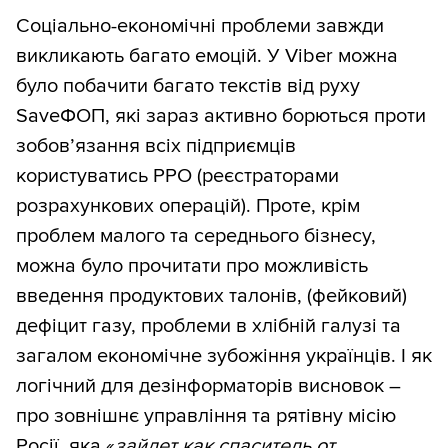
Соціально-економічні проблеми завжди
викликають багато емоцій. У Viber можна
було побачити багато текстів від руху
SaveФОП, які зараз активно борються проти
зобовʼязання всіх підприємців
користуватись РРО (реєстраторами
розрахункових операцій). Проте, крім
проблем малого та середнього бізнесу,
можна було прочитати про можливість
введення продуктових талонів, (фейковий)
дефіцит газу, проблеми в хлібній галузі та
загалом економічне зубожіння українців. І як
логічний для дезінформаторів висновок –
про зовнішнє управління та рятівну місію
Росії, яка «
зайдет как спаситель от