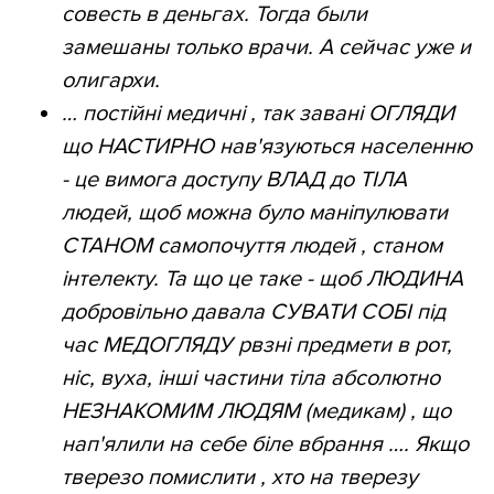
совесть в деньгах. Тогда были
замешаны только врачи. А сейчас уже и
олигархи.
… постійні медичні , так завані ОГЛЯДИ
що НАСТИРНО нав'язуються населенню
- це вимога доступу ВЛАД до ТІЛА
людей, щоб можна було маніпулювати
СТАНОМ самопочуття людей , станом
інтелекту. Та що це таке - щоб ЛЮДИНА
добровільно давала СУВАТИ СОБІ під
час МЕДОГЛЯДУ рвзні предмети в рот,
ніс, вуха, інші частини тіла абсолютно
НЕЗНАКОМИМ ЛЮДЯМ (медикам) , що
нап'ялили на себе біле вбрання …. Якщо
тверезо помислити , хто на тверезу