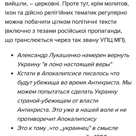
вийшли, – церковні. Проте тут, крім молитов,
ікон та дійсно релігійних тематик регулярно
можна побачити цілком політичні тексти
(включно з тезами російської пропаганди,
що транслюється через так звану УПЦ МП).
Александр Лукашенко намерен вернуть
Украину "в лоно настоящей веры"
Кстати в Апокалипсисе писалось что
будут убежища во время Антихриста. Мы
можем попытаться сделать Украину
страной-убежищем от власти
Антихриста. Это уже в нашей воле и не
противоречит Апокалипсису
Это к тому ,что ,,украинец" в смысле