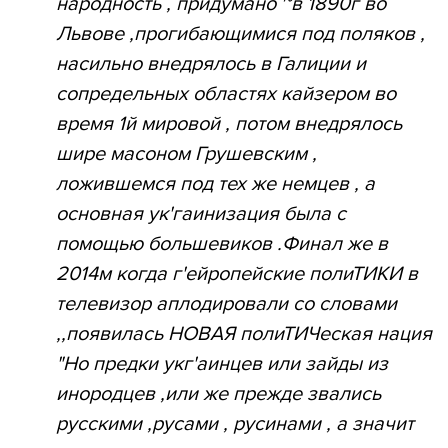
народность , придумано ~в 1890г во
Львове ,прогибающимися под поляков ,
насильно внедрялось в Галиции и
сопредельных областях кайзером во
время 1й мировой , потом внедрялось
шире масоном Грушевским ,
ложившемся под тех же немцев , а
основная ук'гаинизация была с
помощью большевиков .Финал же в
2014м когда г'ейропейские полиТИКИ в
телевизор аплодировали со словами
,,появилась НОВАЯ полиТИЧеская нация
"Но предки укг'аинцев или зайды из
инородцев ,или же прежде звались
русскими ,русами , русинами , а значит