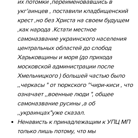
их потомки ,переименовавшись в
укг'аинцев , поставили кладбищенский
крест ,но без Христа на своем будущем
,как народа .Кстати местное
самоназвание украинского населения
центральных областей до слобод
Харьковщины и моря (до прихода
московской администрации после
Хмельницкого ) большей частью было
,,черкасы " от тюркского ~чири-киси , что
означает ,,военные люди ", общее
самоназвание русины ,а об
,,украинцах"уже сказал.
Ненависть к принадлежащим к УПЦ МП
только лишь потому, что мы