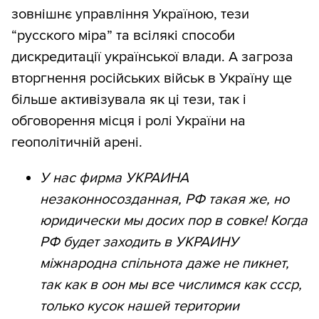
зовнішнє управління Україною, тези
“русского міра” та всілякі способи
дискредитації української влади. А загроза
вторгнення російських військ в Україну ще
більше активізувала як ці тези, так і
обговорення місця і ролі України на
геополітичній арені.
У нас фирма УКРАИНА
незаконносозданная, РФ такая же, но
юридически мы досих пор в совке! Когда
РФ будет заходить в УКРАИНУ
міжнародна спільнота даже не пикнет,
так как в оон мы все числимся как ссср,
только кусок нашей територии