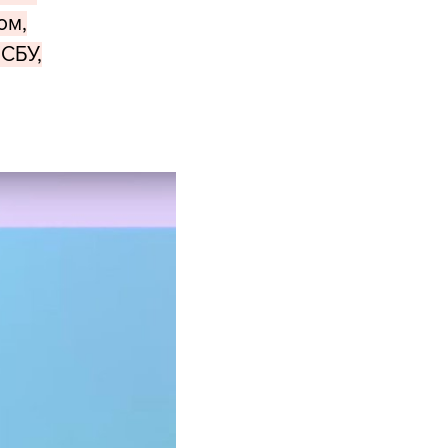
ом,
 СБУ,