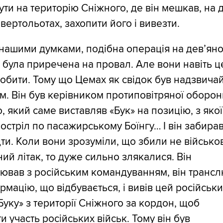
ти на територію Сніжного, де він мешкав, на 
вертольотах, захопити його і вивезти.
 нашими думками, подібна операція на дев’ян
в була приречена на провал. Але вони навіть ц
робити. Тому що Цемах як свідок був надзвича
. Він був керівником протиповітряної оборон
, який саме виставляв «Бук» на позицію, з якої
остріл по пасажирському Боїнгу… І він забира
дти. Коли вони зрозуміли, що збили не військо
ний літак, то дуже сильно злякалися. Він
ював з російським командуванням, він транс
рмацію, що відбувається, і вивів цей російськ
Буку» з території Сніжного за кордон, щоб
и участь російських військ. Тому він був