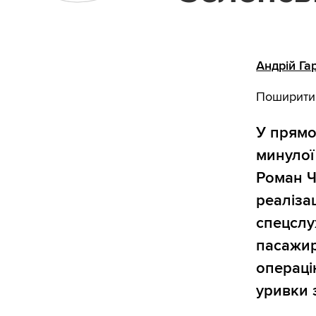
Андрій Га
Поширити
У прямо
минулої 
Роман Ч
реаліза
спецслу
пасажир
операці
уривки 