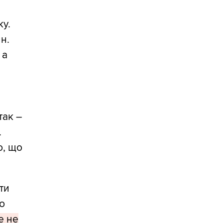
ку.
н.
 а
так –
.
ю, що
ти
ю
е не