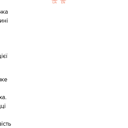
UA
EN
чка
ині
ієї
яке
ха.
дці
ість