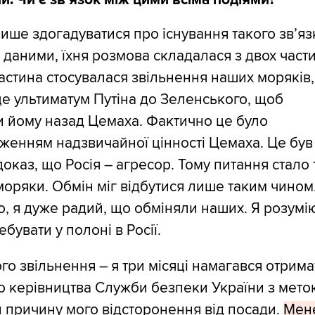
ише здогадуватися про існування такого зв’яз
 даними, їхня розмова складалася з двох части
стина стосувалася звільнення наших моряків,
це ультиматум Путіна до Зеленського, щоб
 йому назад Цемаха. Фактично це було
женням надзвичайної цінності Цемаха. Це був
оказ, що Росія – агресор. Тому питання стало 
моряки. Обмін міг відбутися лише таким чином
, я дуже радий, що обміняли наших. Я розумі
ебувати у полоні в Росії.
о звільнення – я три місяці намагався отрима
о керівництва Служби безпеки України з мето
и причину мого відсторонення від посади.
Мен