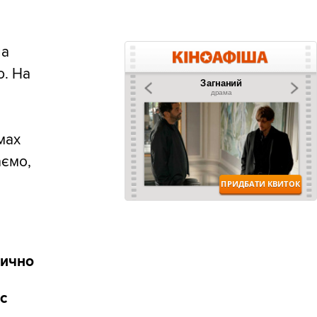
на
ю. На
мах
аємо,
тично
с