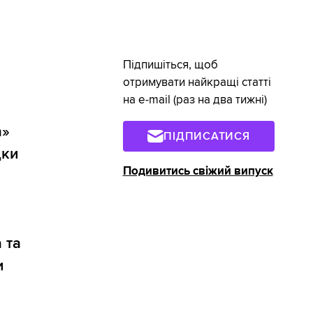
Підпишіться, щоб
отримувати найкращі статті
на e-mail (раз на два тижні)
а»
ПІДПИСАТИСЯ
дки
Подивитись свіжий випуск
 та
и