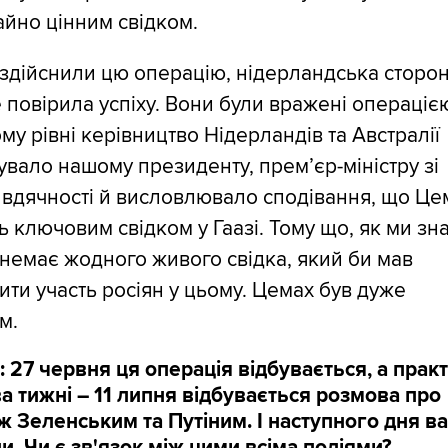
йно цінним свідком.
здійснили цю операцію, нідерландська сторо
е повірила успіху. Вони були вражені операціє
у рівні керівництво Нідерландів та Австралії
вало нашому президенту, прем’єр-міністру зі
 вдячності й висловлювало сподівання, що Це
ь ключовим свідком у Гаазі. Тому що, як ми зн
немає жодного живого свідка, який би мав
ити участь росіян у цьому. Цемах був дуже
м.
 27 червня ця операція відбувається, а прак
а тижні – 11 липня відбувається розмова про
ж Зеленським та Путіним. І наступного дня ва
и. Чи є зв'язок між цими всіма подіями?