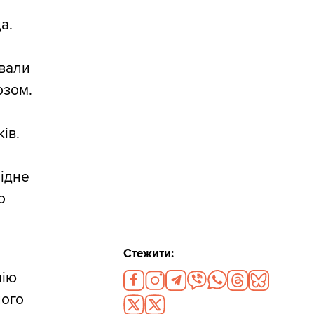
а.
ували
озом.
ів.
лідне
о
Стежити:
нію
його