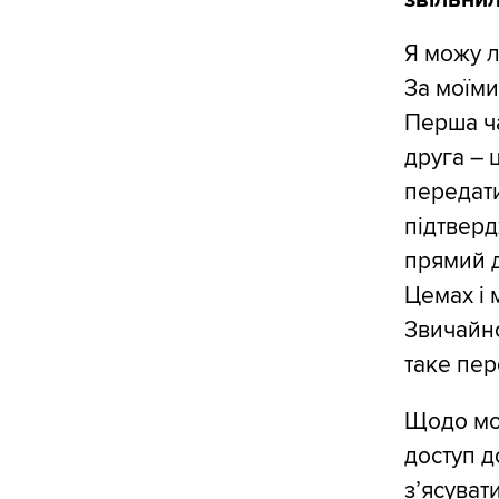
Я можу л
За моїми
Перша ча
друга – 
передати
підтверд
прямий д
Цемах і 
Звичайно
таке пер
Щодо мог
доступ д
з’ясуват