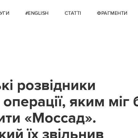
УГИ
#ENGLISH
СТАТТІ
ФРАГМЕНТИ
кі розвідники
операції, яким міг 
ити «Моссад».
ий їх звільнив