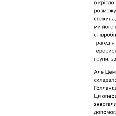
в крісло
розмежув
стежина,
ми його 
співробі
трагедія
терорист
групи, з
Але Цема
складало
Голландц
Ця опера
звертали
допомогл