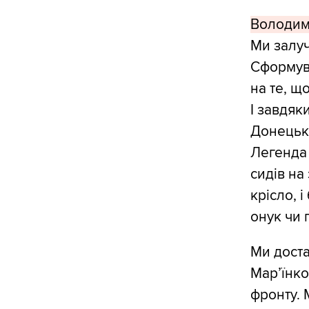
Володим
Ми залуч
Сформува
на те, щ
І завдяк
Донецька
Легенда 
сидів на
крісло, 
онук чи 
Ми доста
Мар’їнко
фронту. 