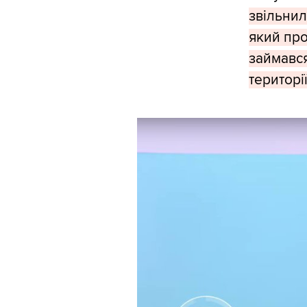
звільнил
який про
займався
територі