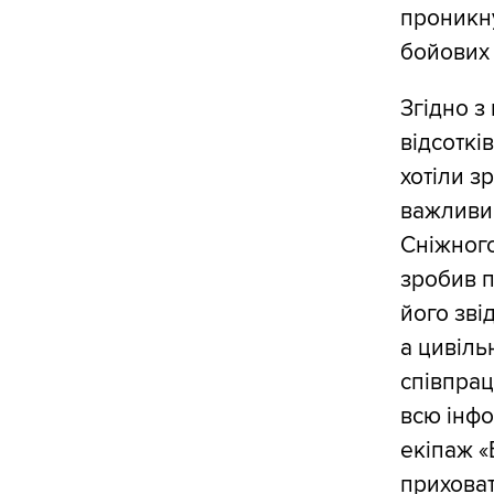
проникну
бойових 
Згідно з
відсоткі
хотіли з
важливим
Сніжного
зробив п
його зві
а цивіль
співпрац
всю інфо
екіпаж «
приховат