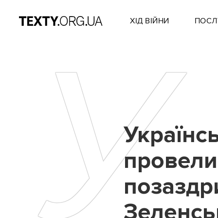
ХІД ВІЙНИ
ПОСЛ
У
Українсь
провели 
позаздр
Зеленськ