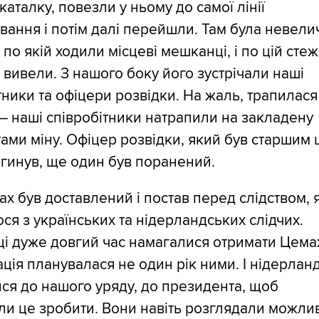
-каталку, повезли у ньому до самої лінії
ання і потім далі перейшли. Там була невели
 по якій ходили місцеві мешканці, і по цій стеж
і вивели. З нашого боку його зустрічали наші
тники та офіцери розвідки. На жаль, трапилася
 – наші співробітники натрапили на закладену
ами міну. Офіцер розвідки, який був старшим ц
агинув, ще один був поранений.
х був доставлений і постав перед слідством, 
ся з українських та нідерландських слідчих.
і дуже довгий час намагалися отримати Цема
ція планувалася не один рік ними. І нідерлан
ся до нашого уряду, до президента, щоб
и це зробити. Вони навіть розглядали можлив