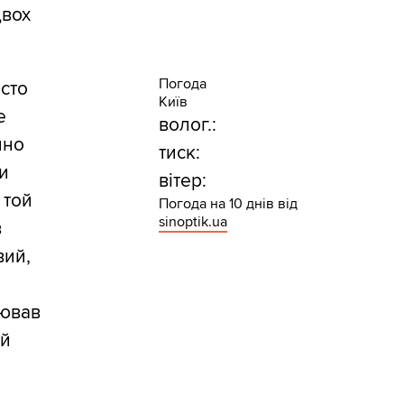
двох
Погода
осто
Київ
е
волог.:
йно
тиск:
и
вітер:
 той
Погода на 10 днів від
sinoptik.ua
в
вий,
лював
ий