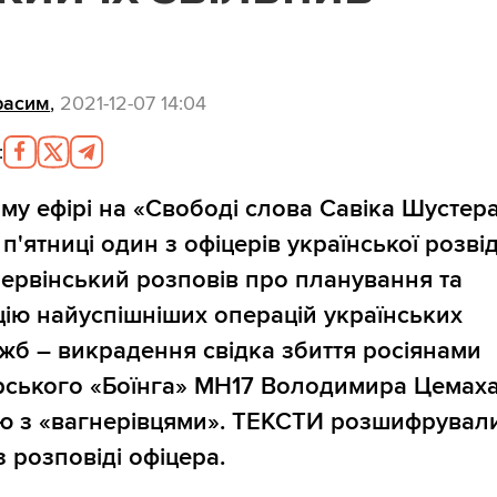
расим
,
2021-12-07 14:04
:
му ефірі на «Свободі слова Савіка Шустер
п'ятниці один з офіцерів української розві
ервінський розповів про планування та
цію найуспішніших операцій українських
жб – викрадення свідка збиття росіянами
ського «Боїнга» MH17 Володимира Цемаха
ю з «вагнерівцями». ТЕКСТИ розшифрувал
з розповіді офіцера.