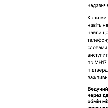
надзвича
Коли ми 
навіть н
найвищом
телефону
словами
виступит
по МН17 
підтверд
важливи
Ведучий:
через дв
обмін мі
звільнил