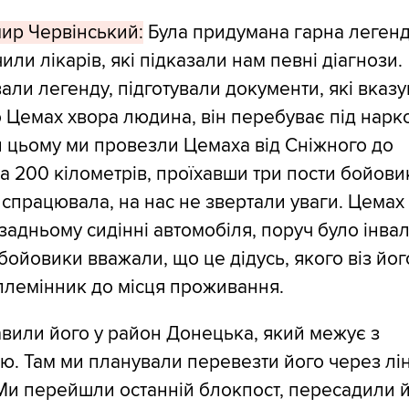
ир Червінський:
Була придумана гарна легенд
или лікарів, які підказали нам певні діагнози.
ли легенду, підготували документи, які вказ
о Цемах хвора людина, він перебуває під нарк
и цьому ми провезли Цемаха від Сніжного до
 200 кілометрів, проїхавши три пости бойовик
спрацювала, на нас не звертали уваги. Цемах
 задньому сидінні автомобіля, поруч було інва
і бойовики вважали, що це дідусь, якого віз йог
племінник до місця проживання.
вили його у район Донецька, який межує з
ю. Там ми планували перевезти його через лі
Ми перейшли останній блокпост, пересадили 