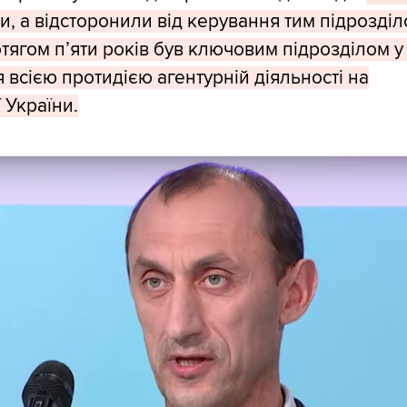
и, а відсторонили від керування тим підрозділ
тягом п’яти років був ключовим підрозділом у
 всією протидією агентурній діяльності на
ї України.