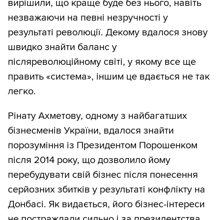
вирішили, що краще буде без нього, навіть
незважаючи на певні незручності у
результаті революції. Декому вдалося знову
швидко знайти баланс у
післяреволюційному світі, у якому все ще
править «система», іншим це вдається не так
легко.
Рінату Ахметову, одному з найбагатших
бізнесменів України, вдалося знайти
порозуміння із Президентом Порошенком
після 2014 року, що дозволило йому
перебудувати свій бізнес після понесення
серйозних збитків у результаті конфлікту на
Донбасі. Як видається, його бізнес-інтереси
не постраждали сильно і за президентства