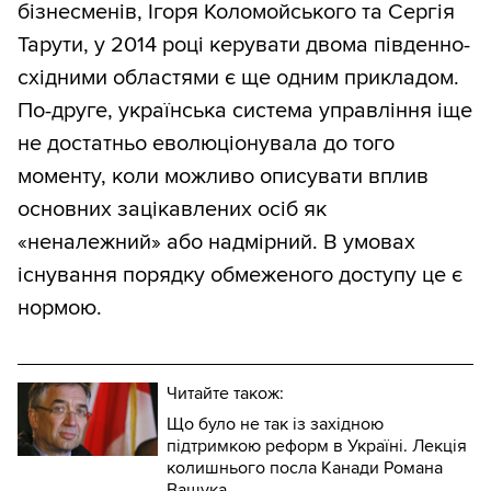
бізнесменів, Ігоря Коломойського та Сергія
Тарути, у 2014 році керувати двома південно-
східними областями є ще одним прикладом.
По-друге, українська система управління іще
не достатньо еволюціонувала до того
моменту, коли можливо описувати вплив
основних зацікавлених осіб як
«неналежний» або надмірний. В умовах
існування порядку обмеженого доступу це є
нормою.
Читайте також:
Що було не так із західною
підтримкою реформ в Україні. Лекція
колишнього посла Канади Романа
Ващука