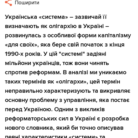
Поширити
Українська «система» – зазвичай її
визначають як
олігархію
в Україні –
розвинулась з особливої форми капіталізму
«для своїх», яка бере свій початок з кінця
1990-х років. У цій "системі" задіяні
мільйони українців, тож вони чинять
спротив реформам. В аналізі ми уникаємо
таких термінів як «олігархи», цей термін
неправильно характеризують та викривляє
основну проблему з управління, яка постає
перед Україною. Одним з викликів
реформаторських сил в Україні є розробка
нового словника, який би точно описував
певні характеристики «системи» та