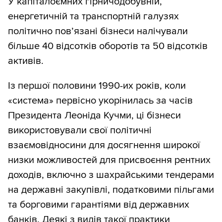
У капіталоємних гірничодобувній,
енергетичній та транспортній галузях
політично пов’язані бізнеси налічували
більше 40 відсотків оборотів та 50 відсотків
активів.
Із першої половини 1990-их років, коли
«система» первісно укорінилась за часів
Президента Леоніда Кучми, ці бізнеси
використовували свої політичні
взаємовідносини для досягнення широкої
низки можливостей для присвоєння рентних
доходів, включно з шахрайськими тендерами
на державні закупівлі, податковими пільгами
та борговими гарантіями від державних
банків. Деякі з видів такої практики