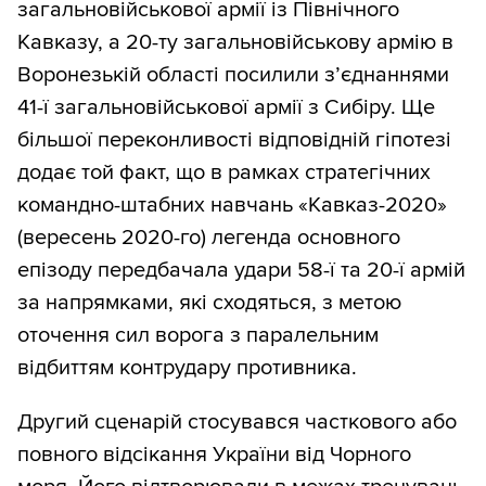
загальновійськової армії із Північного
Кавказу, а 20-ту загальновійськову армію в
Воронезькій області посилили з’єднаннями
41-ї загальновійськової армії з Сибіру. Ще
більшої переконливості відповідній гіпотезі
додає той факт, що в рамках стратегічних
командно-штабних навчань «Кавказ-2020»
(вересень 2020-го) легенда основного
епізоду передбачала удари 58-ї та 20-ї армій
за напрямками, які сходяться, з метою
оточення сил ворога з паралельним
відбиттям контрудару противника.
Другий сценарій стосувався часткового або
повного відсікання України від Чорного