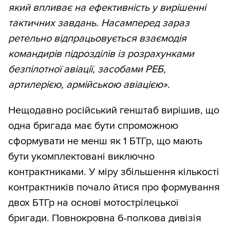
який впливає на ефективність у вирішенні
тактичних завдань. Насамперед зараз
ретельно відпрацьовується взаємодія
командирів підрозділів із розрахунками
безпілотної авіації, засобами РЕБ,
артилерією, армійською авіацією».
Нещодавно російський генштаб вирішив, що
одна бригада має бути спроможною
сформувати не менш як 1 БТГр, що мають
бути укомплектовані виключно
контрактниками. У міру збільшення кількості
контрактників почало йтися про формування
двох БТГр на основі мотострілецької
бригади. Повнокровна 6-полкова дивізія