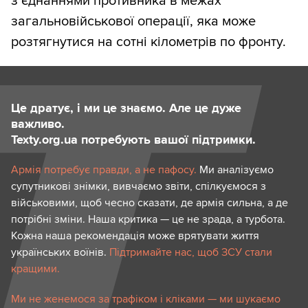
з’єднаннями противника в межах
загальновійськової операції, яка може
розтягнутися на сотні кілометрів по фронту.
Це дратує, і ми це знаємо. Але це дуже
важливо.
Texty.org.ua потребують вашої підтримки.
Армія потребує правди, а не пафосу.
Ми аналізуємо
супутникові знімки, вивчаємо звіти, спілкуємося з
військовими, щоб чесно сказати, де армія сильна, а де
потрібні зміни. Наша критика — це не зрада, а турбота.
Кожна наша рекомендація може врятувати життя
українських воїнів.
Підтримайте нас, щоб ЗСУ стали
кращими.
Ми не женемося за трафіком і кліками — ми шукаємо