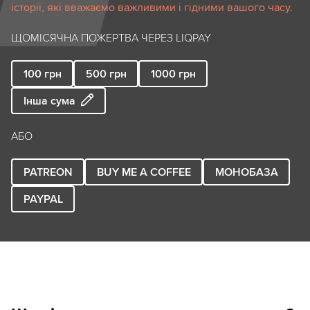
історії, які вважаємо важливими і гідними вашого часу.
ЩОМІСЯЧНА ПОЖЕРТВА ЧЕРЕЗ LIQPAY
100
грн
500
грн
1000
грн
Інша сума
АБО
PATREON
BUY ME A COFFEE
МОНОБАЗА
PAYPAL