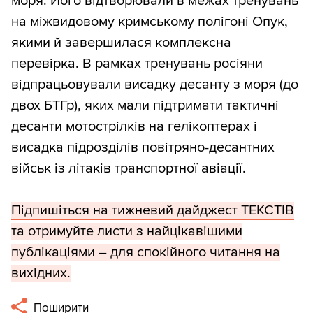
моря. Його відтворювали в межах тренувань
на міжвидовому кримському полігоні Опук,
якими й завершилася комплексна
перевірка. В рамках тренувань росіяни
відпрацьовували висадку десанту з моря (до
двох БТГр), яких мали підтримати тактичні
десанти мотострілків на гелікоптерах і
висадка підрозділів повітряно-десантних
військ із літаків транспортної авіації.
Підпишіться на тижневий дайджест ТЕКСТІВ
та отримуйте листи з найцікавішими
публікаціями – для спокійного читання на
вихідних.
Поширити