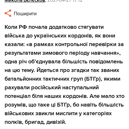
Микола Бєлєсков
,
2021-04-27 17:12
Поширити
Коли РФ почала додатково стягувати
війська до українських кордонів, як вони
казали: «в рамках контрольної перевірки за
результатами зимового періоду навчання»,
одна річ об’єднувала більшість повідомлень
на цю тему. Йдеться про згадки так званих
батальйонних тактичних груп (БТГр), якими
рахували російський наступальний
потенціал біля наших кордонів. Але мало хто
розумів, що таке ці БТГр, бо навіть більшість
військових звикли мислити у категоріях
полків, бригад, дивізій.