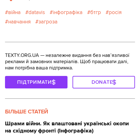
війна
datavis
інфографіка
бтгр
росія
навчання
загроза
TEXTY.ORG.UA — незалежне видання без навʼязливої
реклами й замовних матеріалів. Щоб працювати далі,
нам потрібна ваша підтримка.
ПІДТРИМАТИ
DONATE
БІЛЬШЕ СТАТЕЙ
Шрами війни. Як влаштовані українські окопи
на східному фронті (Інфографіка)