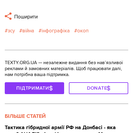
Поширити
зсу
війна
інфографіка
окоп
TEXTY.ORG.UA — незалежне видання без навʼязливої
реклами й замовних матеріалів. Щоб працювати далі,
нам потрібна ваша підтримка.
ПІДТРИМАТИ
DONATE
БІЛЬШЕ СТАТЕЙ
Тактика гібридної армії РФ на Донбасі - яка