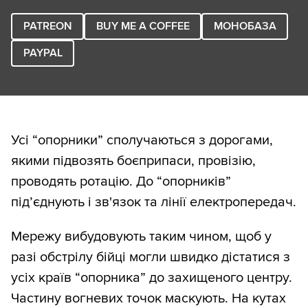
PATREON
BUY ME A COFFEE
МОНОБАЗА
PAYPAL
Усі “опорники” сполучаються з дорогами,
якими підвозять боєприпаси, провізію,
проводять ротацію. До “опорників”
під’єднують і зв'язок та лінії електропередач.
Мережу вибудовують таким чином, щоб у
разі обстрілу бійці могли швидко дістатися з
усіх країв “опорника” до захищеного центру.
Частину вогневих точок маскують. На кутах