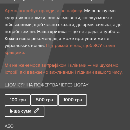
Армія потребує правди, а не пафосу.
Ми аналізуємо
супутникові знімки, вивчаємо звіти, спілкуємося з
військовими, щоб чесно сказати, де армія сильна, а де
потрібні зміни. Наша критика — це не зрада, а турбота.
Кожна наша рекомендація може врятувати життя
українських воїнів.
Підтримайте нас, щоб ЗСУ стали
кращими.
Ми не женемося за трафіком і кліками — ми шукаємо
історії, які вважаємо важливими і гідними вашого часу.
ЩОМІСЯЧНА ПОЖЕРТВА ЧЕРЕЗ LIQPAY
100
грн
500
грн
1000
грн
Інша сума
АБО