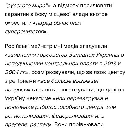
“русского мира”
», а відмову посилювати
карантин з боку місцевої влади вкотре
охрестили «
парад областных
суверенитетов
».
Російські мейнстрімні медіа згадували
«
заявления горсоветов Западной Украины о
неподчинении центральной власти в 2013 и
2004 гг.
», розмірковували, що зв’язок центру
з регіонами «
все больше вызывает
вопросы
» та навіть прогнозували, що далі на
Україну чекатиме «
или перезагрузка и
появление работоспособного центра, или
регионализация, федерализация и, в
пределе, распад
». Вони порівнювали