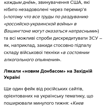
каждым днём
», звинувачення США, які
нібито незадоволені через перемир’я
(«
потому что все труды по раздуванию
«российско-украинской войны» в
Вашингтоне могут оказаться напрасными
»)
та всі можливі спроби дискредитувати ЗСУ –
як, наприклад, закиди стосовно підпалу
складу військової техніки «
в состоянии
алкогольного опьянения
».
Лякали «новим Донбасом» на Західній
Україні
Ще один фейк від російських сайтів,
орієнтованих на українську тематику, що
поширювали минулого тижня: «
Киев