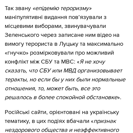
Так звану
«епідемію тероризму»
маніпулятивні видання пов’язували з
місцевими виборами, звинувачували
Зеленського через записане ним відео на
вимогу терориста в Луцьку та максимально
«гнучко» розмірковували про можливий
конфлікт між СБУ та МВС: «
Я не хочу
сказать, что СБУ или МВД организовывает
теракты, но если бы у них были нормальные
отношения, то, может быть, все это
решалось в более спокойной обстановке
».
Російські сайти, орієнтовані на українську
тематику, в цих подіях вбачали «
признак
нездорового общества и неэффективного