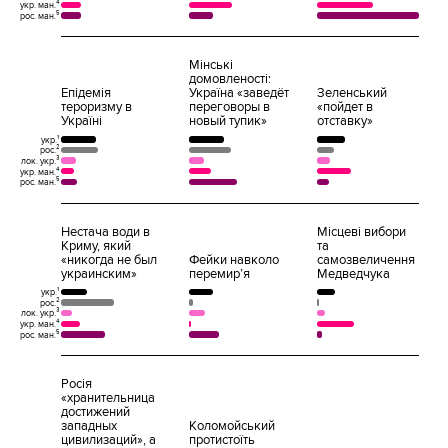
укр. ман.⁴
рос. ман.⁵
Мінські
домовленості:
Епідемія
Україна «заведёт
Зеленський
тероризму в
переговоры в
«пойдет в
Україні
новый тупик»
отставку»
укр.¹
рос.²
лок. укр.³
укр. ман.⁴
рос. ман.⁵
Нестача води в
Місцеві вибори
Криму, який
та
«никогда не был
Фейки навколо
самозвеличення
украинским»
перемир’я
Медведчука
укр.¹
рос.²
лок. укр.³
укр. ман.⁴
рос. ман.⁵
Росія
«хранительница
достижений
западных
Коломойський
цивилизаций», а
протистоїть