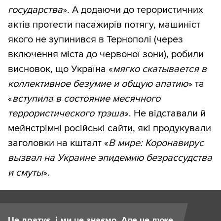
государства
». А додаючи до терористичних
актів протести пасажирів потягу, машиніст
якого не зупинився в Тернополі (через
включення міста до червоної зони), робили
висновок, що Україна «
мягко скатывается в
коллективное безумие и общую апатию
» та
«
вступила в состояние месячного
террористического трэша
». Не відставали й
мейнстрімні російські сайти, які продукували
заголовки на кшталт «
В мире: Коронавирус
вызвал на Украине эпидемию безрассудства
и смуты
».
Це дратує, і ми це знаємо. Але це дуже