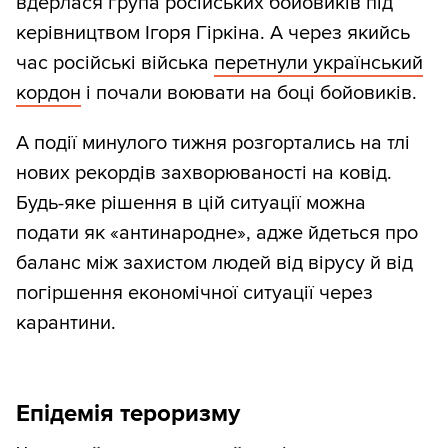
вдерлася група російських бойовиків під
керівництвом Ігоря Гіркіна. А через якийсь
час російські війська
перетнули український
кордон
і почали воювати на боці бойовиків.
А події минулого тижня розгортались на тлі
нових рекордів захворюваності на ковід.
Будь-яке рішення в цій ситуації можна
подати як «антинародне», адже йдеться про
баланс між захистом людей від вірусу й від
погіршення економічної ситуації через
карантини.
Епідемія тероризму