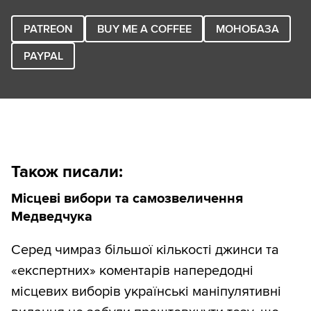
PATREON
BUY ME A COFFEE
МОНОБАЗА
PAYPAL
Також писали:
Місцеві вибори та самозвеличення
Медведчука
Серед чимраз більшої кількості джинси та
«експертних» коментарів напередодні
місцевих виборів українські маніпулятивні