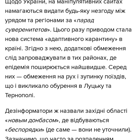
Щодо України, на маніпулятивних сайтах
намагаються видати будь-яку незгоду між
урядом та регіонами за «
парад
суверенитетов
». Цього разу приводом стала
нова система «адаптивного карантину» в
країні. Згідно з нею, додаткові обмеження
слід запроваджувати в тих районах, де
епідемія поширюється найшвидше. Серед
них — обмеження на рух і зупинку поїздів,
що і викликало обурення в Луцьку та
Тернополі.
Дезінформатори ж назвали західні області
«
новым донбасом
», де відбуваються
«
беспорядки
» (де саме — вони не уточнили).
Зазначимо, що часто за розпаленням