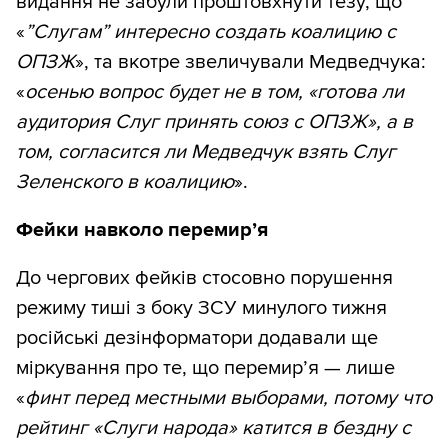
видання не забули проштовхнути тезу, що
«
”Слугам” интересно создать коалицию с
ОПЗЖ
», та вкотре звеличували Медведчука:
«
осенью вопрос будет не в том, «готова ли
аудитория Слуг принять союз с ОПЗЖ», а в
том, согласится ли Медведчук взять Слуг
Зеленского в коалицию
».
Фейки навколо перемир’я
До чергових фейків стосовно порушення
режиму тиші з боку ЗСУ минулого тижня
російські дезінформатори додавали ще
міркування про те, що перемир’я — лише
«
финт перед местными выборами, потому что
рейтинг «Слуги народа» катится в бездну с