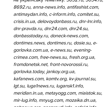
на українську тематику:
3652.ru, 3654.ru,
8692.ru, anna-news.info, antifashist.com,
antimaydan.info, c-inform.info, comitet.su,
crisis.in.ua, delovoydonbass.ru, dnr-lnr.info,
dnr-pravda.ru, dnr24.com, dnr24.su,
donbasstoday.ru, doneck-news.com,
dontimes.news, dontimes.ru, dosie.su, e-
gorlovka.com.ua, e-news.su, evening-
crimea.com, free-news.su, fresh.org.ua,
fromdonetsk.net, front-novorossii.ru,
gorlovka.today, jankoy.org.ua,
kafanews.com, komtv.org, kv-journal.su,
lgt.su, luga1news.ru, lugansk1.info,
meridian.in.ua, metayogg.com, miaistok.su,
mir-lug.info, mnyug.com, mozaika.dn.ua,