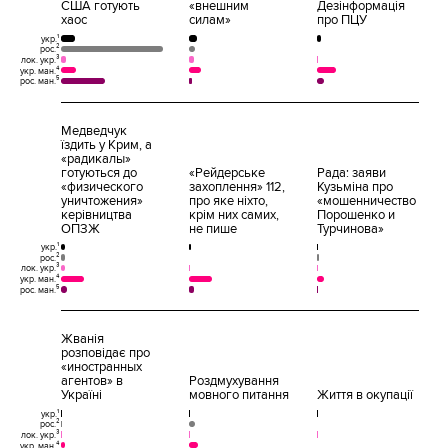
США готують
«внешним
Дезінформація
хаос
силам»
про ПЦУ
укр.¹
рос.²
лок. укр.³
укр. ман.⁴
рос. ман.⁵
Медведчук
їздить у Крим, а
«радикалы»
готуються до
«Рейдерське
Рада: заяви
«физического
захоплення» 112,
Кузьміна про
уничтожения»
про яке ніхто,
«мошенничество
керівництва
крім них самих,
Порошенко и
ОПЗЖ
не пише
Турчинова»
укр.¹
рос.²
лок. укр.³
укр. ман.⁴
рос. ман.⁵
Жванія
розповідає про
«иностранных
агентов» в
Роздмухування
Україні
мовного питання
Життя в окупації
укр.¹
рос.²
лок. укр.³
укр. ман.⁴