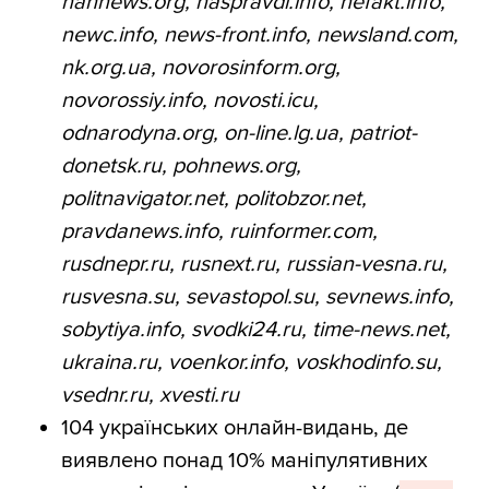
nahnews.org, naspravdi.info, nefakt.info,
newc.info, news-front.info, newsland.com,
nk.org.ua, novorosinform.org,
novorossiy.info, novosti.icu,
odnarodyna.org, on-line.lg.ua, patriot-
donetsk.ru, pohnews.org,
politnavigator.net, politobzor.net,
pravdanews.info, ruinformer.com,
rusdnepr.ru, rusnext.ru, russian-vesna.ru,
rusvesna.su, sevastopol.su, sevnews.info,
sobytiya.info, svodki24.ru, time-news.net,
ukraina.ru, voenkor.info, voskhodinfo.su,
vsednr.ru, xvesti.ru
104 українських онлайн-видань, де
виявлено понад 10% маніпулятивних