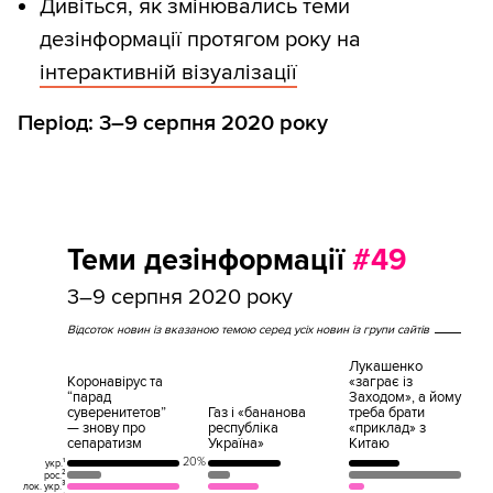
Дивіться, як змінювались теми
дезінформації протягом року на
інтерактивній візуалізації
Період: 3–9 серпня 2020 року
Теми дезінформації
#49
3–9 серпня 2020 року
Відсоток новин із вказаною темою серед усіх новин із групи сайтів
Лукашенко
Коронавірус та
«заграє із
“парад
Заходом», а йому
суверенитетов”
Газ і «бананова
треба брати
— знову про
республіка
«приклад» з
сепаратизм
Україна»
Китаю
20%
укр.¹
рос.²
лок. укр.³