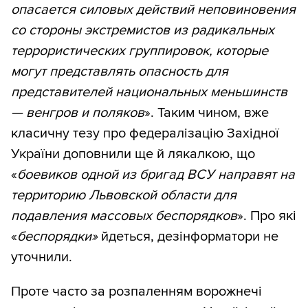
опасается силовых действий неповиновения
со стороны экстремистов из радикальных
террористических группировок, которые
могут представлять опасность для
представителей национальных меньшинств
— венгров и поляков
». Таким чином, вже
класичну тезу про федералізацію Західної
України доповнили ще й лякалкою, що
«
боевиков одной из бригад ВСУ направят на
территорию Львовской области для
подавления массовых беспорядков
». Про які
«
беспорядки»
йдеться, дезінформатори не
уточнили.
Проте часто за розпаленням ворожнечі