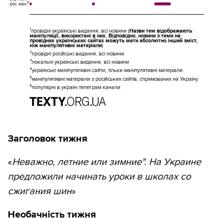
рос. ман.⁵
¹провідні українські видання, всі новини (
Назви тем відображають
маніпуляції, використані в них. Відповідно, новини з теми на
провідних українських сайтах можуть мати абсолютно інший зміст,
ніж маніпулятивні матеріали
)
²провідні російські видання, всі новини
³локальні українські видання, всі новини
⁴українські маніпулятивні сайти, тільки маніпулятивні матеріали
⁵маніпулятивні матеріали з російських сайтів, спрямованих на Україну
⁶популярні в україні телеграм канали
Заголовок тижня
«
Неважно, летние или зимние". На Украине
предложили начинать уроки в школах со
сжигания шин
»
Необачність тижня