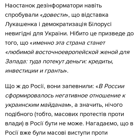
Наостанок дезінформатори навіть
спробували «
довести
», що відставка
Лукашенка і демократизація Білорусі
невигідні для України. Нібито це призведе до
того, що «
именно эта страна станет
«любимой восточноевропейской женой для
Запада: туда потекут деньги: кредиты,
инвестиции и гранты
».
Що ж до Росії, вони запевнили: «
В России
сформировалось негативное отношение к
украинским майданам
», а значить, нічого
подібного (тобто, масових протестів проти
влади) в Росії бути не може. Нагадаємо, що в
Росії вже були масові виступи проти