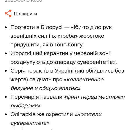
2020-08-13 16:00
Поширити
Протести в Білорусі — ніби-то діло рук
зовнішніх сил і їх «треба» жорстоко
придушити, як в Гонг-Конгу.
Жорсткіший карантин у червоній зоні
роздмухують до «параду суверенітетів».
Серія терактів в Україні (які обійшлись без
жертв) свідчать про «
коллективное
безумие и общую апатию
»
Перемир’я назвали
«финт перед местными
выборами»
Олігархів же охрестили
«носители
суверенитета»