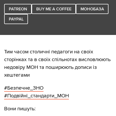
PATREON
BUY ME A COFFEE
МОНОБАЗА
PAYPAL
Тим часом столичні педагоги на своїх
сторінках та в своїх спільнотах висловлюють
недовіру МОН та поширюють дописи із
хештегами
#Безпечне_ЗНО
#Подвійні_стандарти_МОН
Вони пишуть: