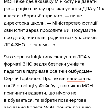
МОН вже дає вказівку Мін'юсту не давати
реєстрацію наказу про скасування ДПА у 11-х
класах. «Боротьба триває», — пише
директорка школи. — Міністерство юстиції,
свій іспит зараз проходите Ви. Подумайте
про дітей, вчителів, родини всіх учасників
ДПА-ЗНО....Чекаємо....».
9-го червня ініціативу скасувати ДПА у
форматі ЗНО задля безпеки учнів та
педагогів підтримав освітній омбудсмен
Сергій Горбачов. Про це він
написав
на
своїй сторінці у Фейсбук, закликав МОН
припинити вдавати, що нічого не
відбувається, та зібрати позачергове
засідання Колегії МОН, почути позицію