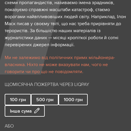
схеми пропагандистів, називаємо імена зрадників,
показуємо справжні масштаби катастроф, стаємо
ворогами найвпливовіших людей світу. Наприклад, Ілон
Маск писав у своєму твіті, що нас треба прирівняти до
терористів. За більшістю наших матеріалів із
журналістики даних — місяці кропіткої роботи й сотні
перевірених джерел інформації.
Ми не залежимо від політичних примх мільйонера-
власника. Ніхто не може вказувати нам, чого не
говорити чи про що не повідомляти.
ЩОМІСЯЧНА ПОЖЕРТВА ЧЕРЕЗ LIQPAY
100
грн
500
грн
1000
грн
Інша сума
АБО