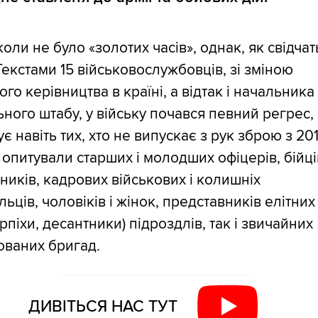
коли не було «золотих часів», однак, як свідчат
Текстами 15 військовослужбовців, зі зміною
ого керівництва в країні, а відтак і начальника
ного штабу, у війську почався певний регрес,
є навіть тих, хто не випускає з рук зброю з 20
 опитували старших і молодших офіцерів, бійці
ників, кадрових військових і колишніх
ьців, чоловіків і жінок, представників елітних
рпіхи, десантники) підроздлів, так і звичайних
ованих бригад.
ДИВІТЬСЯ НАС ТУТ