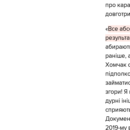
про кара
довготри
«
Все абс
результат
абирають
раніше, 
Хомчак о
підполко
займатис
згори! Я
дурні ін
сприяють
Документ
2019-му 