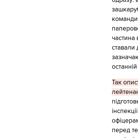
зашкаруб
командир
паперово
частина 
ставали 
зазначаю
останній
Так опис
лейтенан
підготов
інспекці
офіцерам
перед те