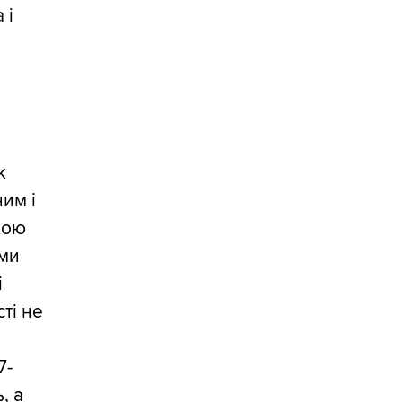
 і
к
им і
кою
ами
і
ті не
7-
, а