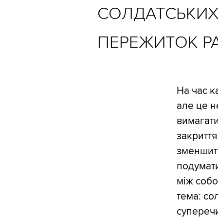
СОЛДАТСЬКИХ
ПЕРЕЖИТОК РА
На час к
але це н
вимагати
закриття
зменшит
подумати
між собо
тема: со
суперечи