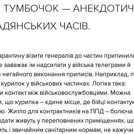
 ТУМБОЧОК — АНЕКДОТИ
ДЯНСЬКИХ ЧАСІВ.
арантину візити генералів до частин припинил
е заважає їм надсилати у війська телеграми й
 негайного виконання приписів. Наприклад, 
 курилок у військових частинах. Логіка така:
и контакт між військовослужбовцями. Можна
, що курилка – єдине місце, де бійці контакту
ю. Житло для контрактників на ППД – болюча
лдати живуть у переповнених приміщеннях, щ
ть і звичайним санітарним нормам, не кажучи