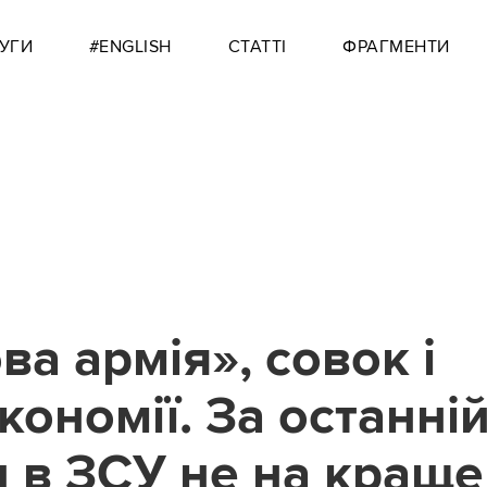
УГИ
#ENGLISH
СТАТТІ
ФРАГМЕНТИ
а армія», совок і
ономії. За останні
и в ЗСУ не на краще