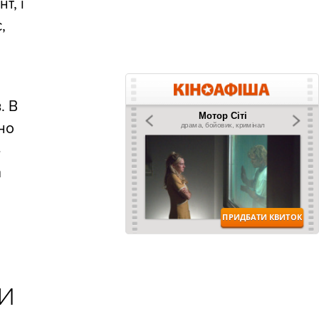
т, і
,
. В
тно
»
а
И