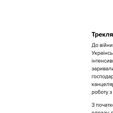
Трекля
До війни
Українсь
інтенсив
заривали
господар
канцеляр
роботу з
З початк
одразу: 