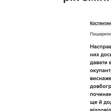
Костянти
Поширити
Насправ
них дос
давати 
окупант
виснаже
довбогр
починаю
ще й до
відповід