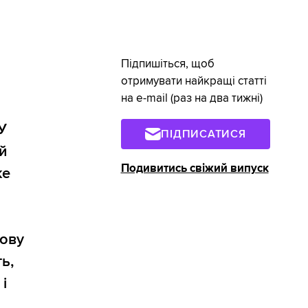
Підпишіться, щоб
отримувати найкращі статті
на e-mail (раз на два тижні)
У
ПІДПИСАТИСЯ
ай
Подивитись свіжий випуск
ке
нову
ь,
і