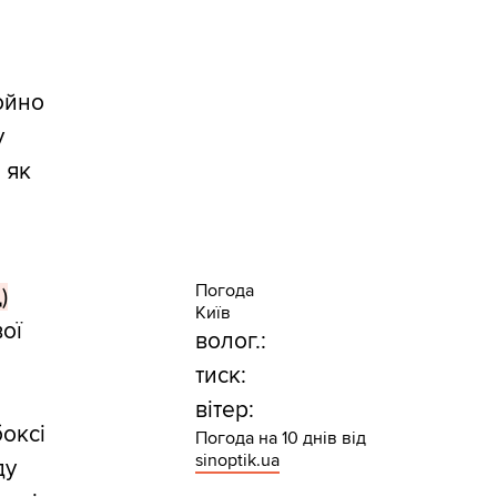
щойно
у
 як
Погода
)
Київ
ої
волог.:
тиск:
вітер:
боксі
Погода на 10 днів від
sinoptik.ua
ду