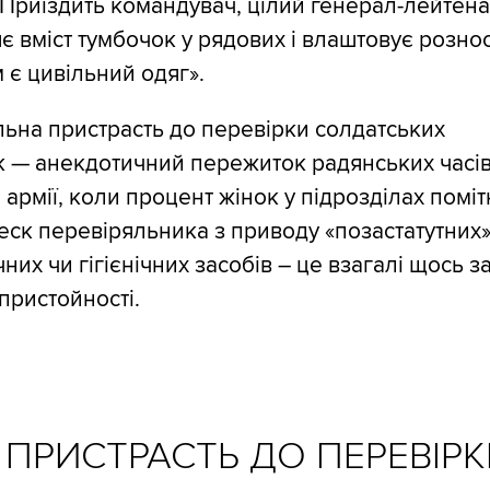
. Приїздить командувач, цілий генерал-лейтенан
є вміст тумбочок у рядових і влаштовує рознос
 є цивільний одяг».
ьна пристрасть до перевірки солдатських
 — анекдотичний пережиток радянських часів
 армії, коли процент жінок у підрозділах помі
реск перевіряльника з приводу «позастатутних
них чи гігієнічних засобів – це взагалі щось з
пристойності.
ПРИСТРАСТЬ ДО ПЕРЕВІРК