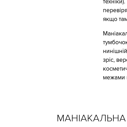
техніки)
перевіря
якщо там
Маніакал
тумбочок
нинішній
зріс, ве
косметич
межами 
МАНІАКАЛЬНА 