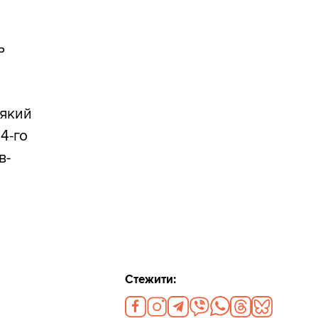
ь
 який
14-го
в-
Стежити: