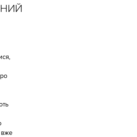
ЧНИЙ
ися,
про
ють
о
 вже