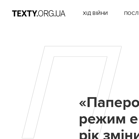
ХІД ВІЙНИ
ПОСЛ
П
«Паперов
режим ек
рік змін