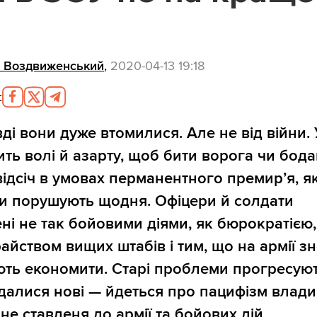
н Воздвиженський
,
2020-04-13 19:18
:
ді вони дуже втомилися. Але не від війни. 
ить волі й азарту, щоб бити ворога чи бод
відсіч в умовах перманентного премир’я, я
и порушують щодня. Офіцери й солдати
ні не так бойовими діями, як бюрократією,
айством вищих штабів і тим, що на армії з
ть економити. Старі проблеми прогресуют
далися нові — йдеться про пацифізм влади 
не ставленя до армії та бойових дій.