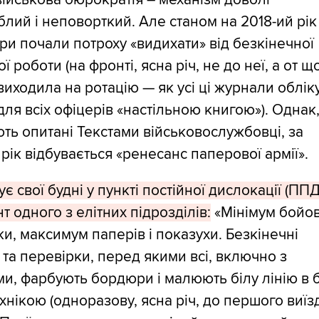
лий і неповорткий. Але станом на 2018-ий рік
и почали потроху «видихати» від безкінечної
ї роботи (на фронті, ясна річ, не до неї, а от 
виходила на ротацію — як усі ці журнали облік
для всіх офіцерів «настільною книгою»). Однак,
ть опитані Текстами військовослужбовці, за
 рік відбувається «ренесанс паперової армії».
ує свої будні у пункті постійної дислокації (ППД
т одного з елітних підрозділів:
«Мінімум бойов
ки, максимум паперів і показухи. Безкінечні
ї та перевірки, перед якими всі, включно з
и, фарбують бордюри і малюють білу лінію в 
хнікою (одноразову, ясна річ, до першого виїз