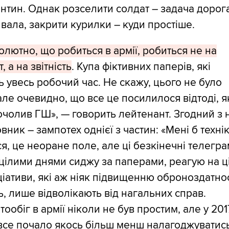
нтин. Однак розселити солдат – задача дорога
вала, закрити курилки – куди простіше.
олютно, що робиться в армії, робиться не на
, а на звітність
. Купа фіктивних паперів, які
 увесь робочий час. Не скажу, цього не було
але очевидно, що все це посилилося відтоді, я
чолив ГШ», — говорить лейтенант. Згодний з н
вник – зампотех однієї з частин: «Мені б техні
я, це неоране поле, але ці безкінечні телегр
 цілими днями сиджу за паперами, реагую на ц
іціативи, які аж ніяк підвищенню оброноздатнос
, лише відволікають від нагальних справ.
ообіг в армії ніколи не був простим, але у 201
все почало якось більш менш налагоджуватись