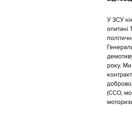
У ЗСУ ні
опитані 
політичн
Генераль
демотиву
року. Ми
контракт
добровол
(ССО, мо
моториз