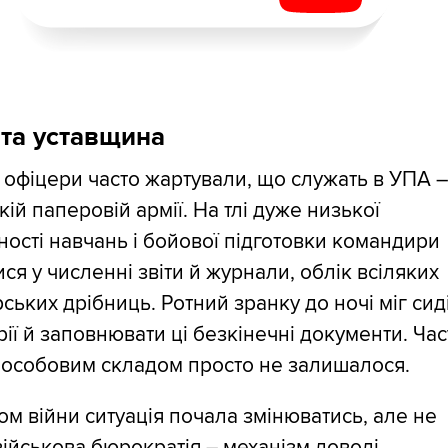
та уставщина
 офіцери часто жартували, що служать в УПА 
кій паперовій армії. На тлі дуже низької
ності навчань і бойової підготовки командири
ся у численні звіти й журнали, облік всіляких
ських дрібниць. Ротний зранку до ночі міг сиді
ії й заповнювати ці безкінечні документи. Час
 особовим складом просто не залишалося.
ом війни ситуація почала змінюватись, але не
військова бюрократія – механізм доволі