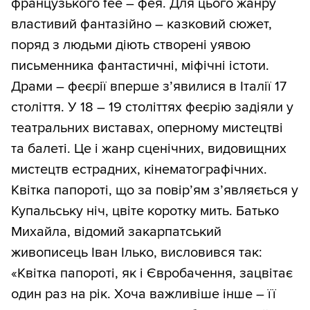
французького fee – фея. Для цього жанру
властивий фантазійно – казковий сюжет,
поряд з людьми діють створені уявою
письменника фантастичні, міфічні істоти.
Драми – феєрії вперше з’явилися в Італії 17
століття. У 18 – 19 століттях феєрію задіяли у
театральних виставах, оперному мистецтві
та балеті. Це і жанр сценічних, видовищних
мистецтв естрадних, кінематографічних.
Квітка папороті, що за повір’ям з’являється у
Купальську ніч, цвіте коротку мить. Батько
Михайла, відомий закарпатський
живописець Іван Ілько, висловився так:
«Квітка папороті, як і Євробачення, зацвітає
один раз на рік. Хоча важливіше інше – її