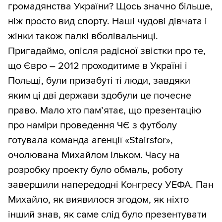
громадянства України? Щось значно більше,
ніж просто вид спорту. Наші чудові дівчата і
жінки також палкі вболівальниці.
Пригадаймо, опісля радісної звістки про те,
що Євро – 2012 проходитиме в Україні і
Польщі, були призабуті ті люди, завдяки
яким ці дві держави здобули це почесне
право. Мало хто пам’ятає, що презентацію
про наміри проведення ЧЄ з футболу
готувала команда агенції «Stairsfor»,
очолювана Михайлом Ільком. Часу на
розробку проекту було обмаль, роботу
завершили напередодні Конгресу УЕФА. Пан
Михайло, як виявилося згодом, як ніхто
інший знав, як саме слід було презентувати