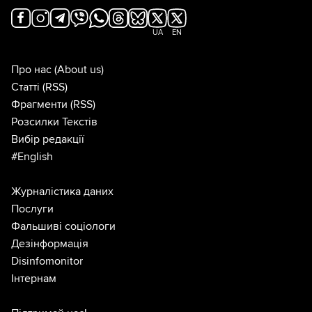
UA
EN
Про нас
(About us)
Статті
(RSS)
Фрагменти
(RSS)
Розсилки Текстів
Вибір редакції
#English
Журналістика даних
Послуги
Фальшиві соціологи
Дезінформація
Disinfomonitor
Інтернам