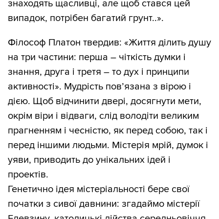
знаходять щасливці, але щоб стався цей
випадок, потрібен багатий грунт..».
Філософ Платон твердив: «Життя ділить душу
на три частини: перша – чіткість думки і
знання, друга і третя – то дух і принципи
активності». Мудрість пов’язана з вірою і
дією. Щоб відчинити двері, досягнути мети,
окрім віри і відваги, слід володіти великим
прагненням і чесністю, як перед собою, так і
перед іншими людьми. Містерія мрій, думок і
уяви, приводить до унікальних ідей і
проектів.
Генетично ідея містеріальності бере свої
початки з сивої давнини: згадаймо містерії
Елевзину, католицькі дійства середньовіччя,