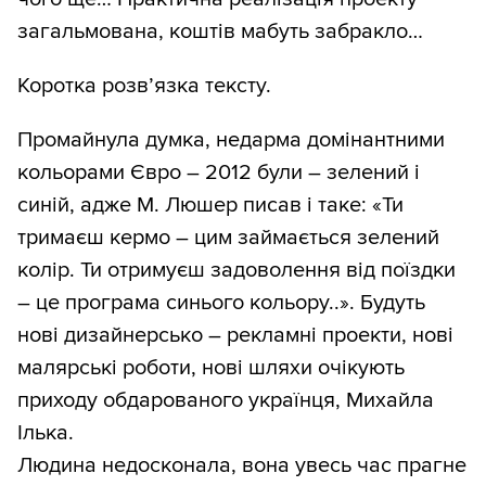
загальмована, коштів мабуть забракло…
Коротка розв’язка тексту.
Промайнула думка, недарма домінантними
кольорами Євро – 2012 були – зелений і
синій, адже М. Люшер писав і таке: «Ти
тримаєш кермо – цим займається зелений
колір. Ти отримуєш задоволення від поїздки
– це програма синього кольору..». Будуть
нові дизайнерсько – рекламні проекти, нові
малярські роботи, нові шляхи очікують
приходу обдарованого українця, Михайла
Ілька.
Людина недосконала, вона увесь час прагне