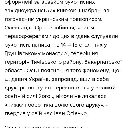
оформлені за зразком рукописних
західноукраїнських книжок, і набрані за
тогочасним українським правописом.
Олександр Орос зробив відкриття:
першоджерелами до цих видань слугували
рукописи, написані в 14 – 15 століттях у
Грушівському монастирі, теперішня
територія Тячівського району, Закарпатської
області. Ось і пояснення того феномену, що
«.. давня Україна, запровадивши в себе
друкарство, хутко переконалася у великій
освітній силі його.., ніколи не лякалася
книжки і боронила волю свого друку», -
твердив у свій час Іван Огієнко.
Слід зазначити що, важливі для