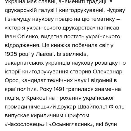
Україна має славні, знамениті традиції в
друкарській галузі і книгодрукуванні. Чудову
і значущу наукову працю на цю тематику –
«Історія українського друкарства» написав
Іван Огієнко, видатна постать українського
відродження. Ця книжка побачила світ у
1925 році у Львові. Із земляків,
закарпатських українців наукову розвідку по
історії книгодрукування створив Олександр
Орос, кандидат технічних наук і відомий в
краї політик. Року 1491 трапилася знаменна
подія, у Кракові на прохання української
громади німецький друкар Швайпольт Фіоль
випускає кириличним шрифтом
«Часословець» і «Осьмигласник», які були