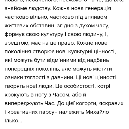
знайоме людству. Кожна нова генерація
частково вільно, частково під впливом
життєвих обставин, згідно з духом часу,
формує свою культуру і свою людину, і,
зрештою, має на це право. Кожне нове
покоління створює нові культурні цінності,
які можуть бути відмінними від надбань
попередніх поколінь, але можуть містити
ознаки тяглості з давнини. Ці нові цінності
творять нові люди. Це особистості, котрі
крокують в ногу з Часом, або й
випереджують Час. До цієї когорти, яскравих
і креативних парсун належить Михайло
Ілько…