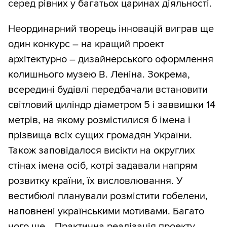
серед рівних у багатьох царинах діяльності.
Неординарний творець інновацій виграв ще
один конкурс – на кращий проект
архітектурно – дизайнерського оформлення
колишнього музею В. Леніна. Зокрема,
всередині будівлі передбачали встановити
світловий циліндр діаметром 5 і заввишки 14
метрів, на якому розмістилися б імена і
прізвища всіх сущих громадян України.
Також заповідалося висікти на округлих
стінах імена осіб, котрі задавали напрям
розвитку країни, їх висловлювання. У
вестибюлі планували розмістити гобелени,
наповнені українськими мотивами. Багато
чого ще… Практична реалізація проекту