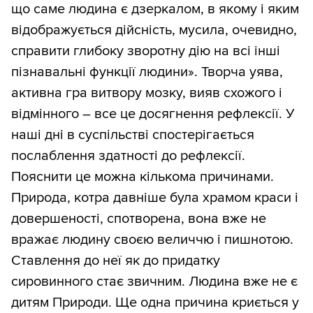
що саме людина є дзеркалом, в якому і яким
відображується дійсність, мусила, очевидно,
справити глибоку зворотну дію на всі інші
пізнавальні функції людини». Творча уява,
активна гра витвору мозку, вияв схожого і
відмінного – все це досягнення рефлексії. У
наші дні в суспільстві спостерігається
послаблення здатності до рефлексії.
Пояснити це можна кількома причинами.
Природа, котра давніше була храмом краси і
довершеності, спотворена, вона вже не
вражає людину своєю величчю і пишнотою.
Ставлення до неї як до придатку
сировинного стає звичним. Людина вже не є
дитям Природи. Ще одна причина криється у