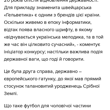
20 років опісля відновлення державності.
Для прикладу знаменита швейцарська
«Гельветика» є одним з брендів цієї країни.
Оскільки живемо в епоху інформатики,
відтак поява власного шрифту, в якому
«відчувається українська мелодика, та в той
же час він цілковито сучасний», - коментує
ініціатор конкурсу; настільки важлива подія
державної ваги, що годі й говорити.
Це була друга справа, державно –
європейського гатунку, до якої мав прямий
стосунок талановитий уродженець Срібної
Землі.
Що таке футбол для чоловічої частини