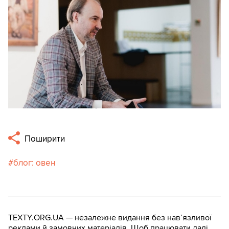
Поширити
блог: овен
TEXTY.ORG.UA — незалежне видання без навʼязливої
реклами й замовних матеріалів. Щоб працювати далі,