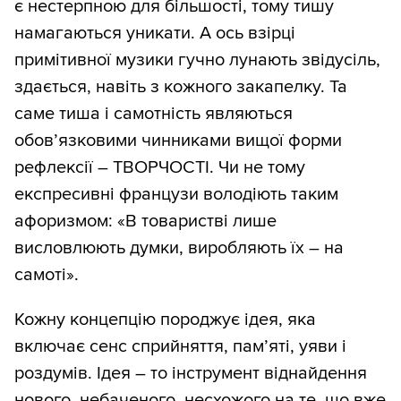
є нестерпною для більшості, тому тишу
намагаються уникати. А ось взірці
примітивної музики гучно лунають звідусіль,
здається, навіть з кожного закапелку. Та
саме тиша і самотність являються
обов’язковими чинниками вищої форми
рефлексії – ТВОРЧОСТІ. Чи не тому
експресивні французи володіють таким
афоризмом: «В товаристві лише
висловлюють думки, виробляють їх – на
самоті».
Кожну концепцію породжує ідея, яка
включає сенс сприйняття, пам’яті, уяви і
роздумів. Ідея – то інструмент віднайдення
нового, небаченого, несхожого на те, що вже