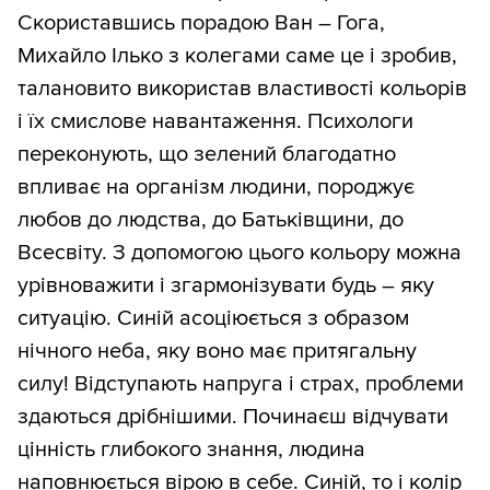
Скориставшись порадою Ван – Гога,
Михайло Ілько з колегами саме це і зробив,
талановито використав властивості кольорів
і їх смислове навантаження. Психологи
переконують, що зелений благодатно
впливає на організм людини, породжує
любов до людства, до Батьківщини, до
Всесвіту. З допомогою цього кольору можна
урівноважити і згармонізувати будь – яку
ситуацію. Синій асоціюється з образом
нічного неба, яку воно має притягальну
силу! Відступають напруга і страх, проблеми
здаються дрібнішими. Починаєш відчувати
цінність глибокого знання, людина
наповнюється вірою в себе. Синій, то і колір