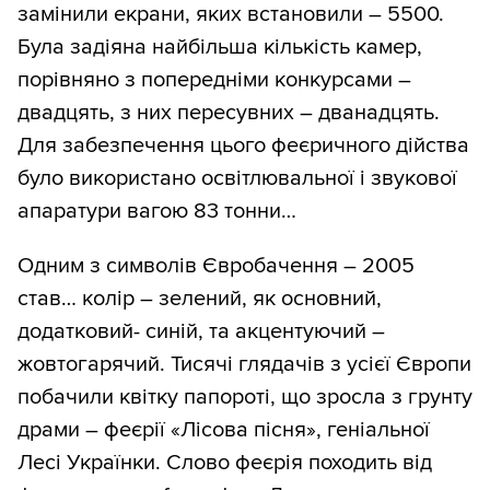
замінили екрани, яких встановили – 5500.
Була задіяна найбільша кількість камер,
порівняно з попередніми конкурсами –
двадцять, з них пересувних – дванадцять.
Для забезпечення цього феєричного дійства
було використано освітлювальної і звукової
апаратури вагою 83 тонни…
Одним з символів Євробачення – 2005
став… колір – зелений, як основний,
додатковий- синій, та акцентуючий –
жовтогарячий. Тисячі глядачів з усієї Європи
побачили квітку папороті, що зросла з грунту
драми – феєрії «Лісова пісня», геніальної
Лесі Українки. Слово феєрія походить від