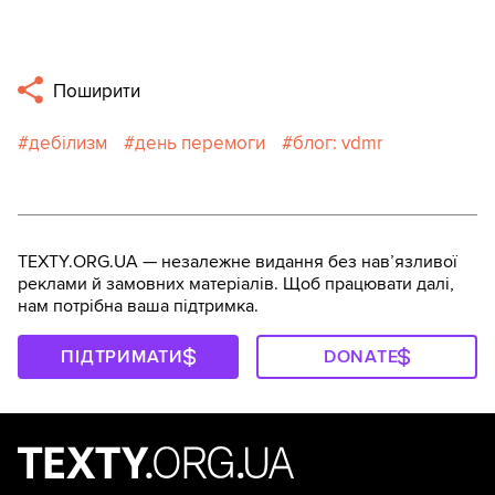
Поширити
дебілизм
день перемоги
блог: vdmr
TEXTY.ORG.UA — незалежне видання без навʼязливої
реклами й замовних матеріалів. Щоб працювати далі,
нам потрібна ваша підтримка.
ПІДТРИМАТИ
DONATE