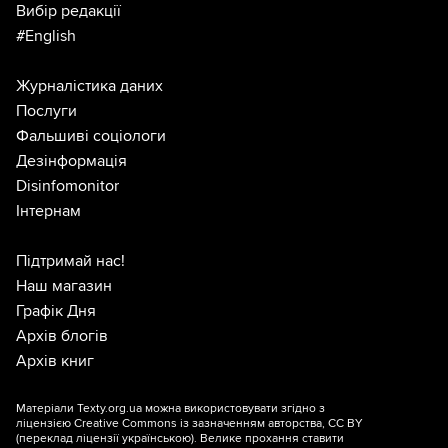
Вибір редакції
#English
Журналістика даних
Послуги
Фальшиві соціологи
Дезінформація
Disinfomonitor
Інтернам
Підтримай нас!
Наш магазин
Графік Дня
Архів блогів
Архів книг
Матеріали Texty.org.ua можна використовувати згідно з
ліцензією
Creative Commons із зазначенням авторства, CC BY
(переклад ліцензії
українською
). Велике прохання ставити