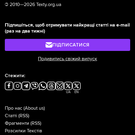
©
2010—2026 Texty.org.ua
Підпишіться, щоб отримувати найкращі статті на e-mail
(раз на два тижні)
ПІДПИСАТИСЯ
Подивитись свіжий випуск
Стежити:
UA
EN
Про нас
(About us)
Статті
(RSS)
Фрагменти
(RSS)
Розсилки Текстів