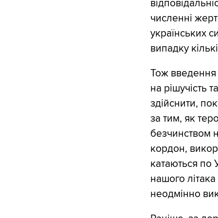
відповідальні
численні жерт
українських си
випадку кільк
Тож введення 
на рішучість т
здійснити, по
за тим, як тер
безчинством н
кордон, викор
катаються по У
нашого літака
неодмінно вик