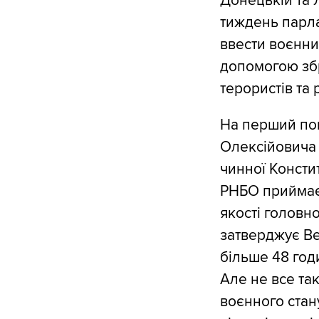
Донецькій та 
тиждень парла
ввести воєнний
допомогою зб
терористів та 
На перший пог
Олексійовича 
чинної Консти
РНБО приймає 
якості головн
затверджує Ве
більше 48 годи
Але не все та
воєнного стан