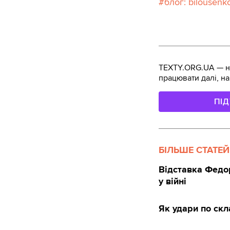
блог: bilousenk
TEXTY.ORG.UA — не
працювати далі, на
ПІ
БІЛЬШЕ СТАТЕЙ
Відставка Федо
у війні
Як удари по скл