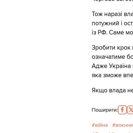
Тож наразі вла
потужний і ос
із РФ. Саме мо
Зробити крок 
означатиме бо
Адже Україна 
яка зможе впе
Якщо влада не
Поширити
:
війна
воєнни