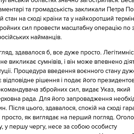
Луганській областях значно загострилася. Вес
ментарі та громадськість закликали Петра П
 стан на сході країни та у найкоротший термін
ройних сил провести масштабну операцію по
російських найманців.
ляд, здавалося б, все дуже просто. Легітимніс
не викликає сумнівів, і він може впевнено дія
туції. Процедура введення воєнного стану дуж
відповідне рішення і подає його президентові.
окомандувача збройних сил, видає Указ, який
рховна рада. Для його запровадження необхі
н. Після цього, здавалося, спокій на сході гар
к просто, як виглядає на перший погляд. Ого
у, у першу чергу, несе за собою особисту