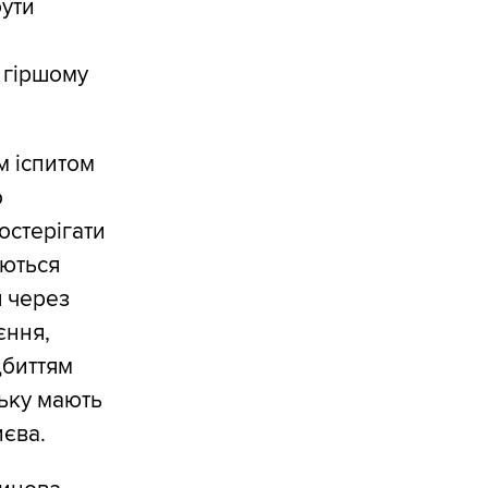
бути
У гіршому
м іспитом
о
остерігати
аються
я через
єння,
дбиттям
ську мають
иєва.