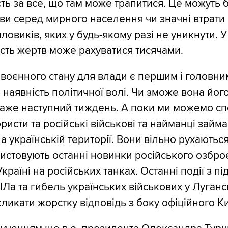
сть за все, що там може трапитися. Це можуть 
ви серед мирного населення чи значні втрати
ловиків, яких у будь-якому разі не уникнути. 
ість жертв може рахуватися тисячами.
воєнного стану для влади є першим і головни
а наявність політичної волі. Чи зможе вона йог
каже наступний тиждень. А поки ми можемо сп
ористи та російські військові та найманці займ
а українській території. Вони вільно рухаютьс
истовують останні новинки російського озбро
країні на російських танках. Останні події з пі
 ІЛа та гибель українських військових у Луган
ликати жорстку відповідь з боку офіційного К