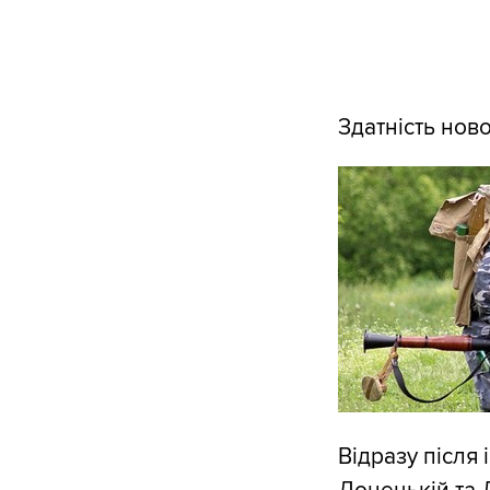
Здатність нов
Відразу після