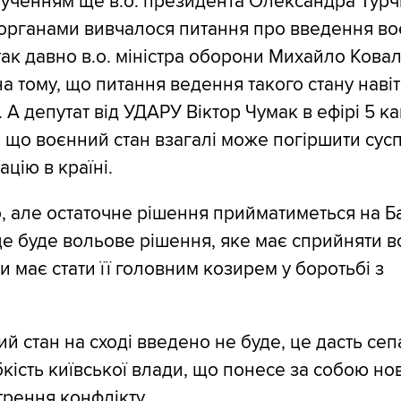
рученням ще в.о. президента Олександра Турч
органами вивчалося питання про введення во
 так давно в.о. міністра оборони Михайло Кова
а тому, що питання ведення такого стану навіт
 А депутат від УДАРУ Віктор Чумак в ефірі 5 к
е, що воєнний стан взагалі може погіршити сус
ацію в країні.
о, але остаточне рішення прийматиметься на Б
це буде вольове рішення, яке має сприйняти вс
и має стати її головним козирем у боротьбі з
й стан на сході введено не буде, це дасть се
кість київської влади, що понесе за собою нов
трення конфлікту.