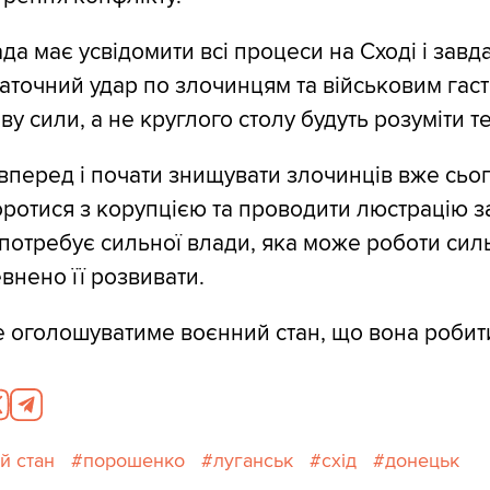
да має усвідомити всі процеси на Сході і завд
таточний удар по злочинцям та військовим га
ву сили, а не круглого столу будуть розуміти т
вперед і почати знищувати злочинців вже сьог
ротися з корупцією та проводити люстрацію з
потребує сильної влади, яка може роботи силь
внено її розвивати.
 оголошуватиме воєнний стан, що вона робити
й стан
порошенко
луганськ
схід
донецьк