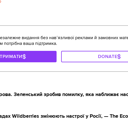
o
залежне видання без навʼязливої реклами й замовних мате
м потрібна ваша підтримка.
ДТРИМАТИ
DONATE
рова. Зеленський зробив помилку, яка наближає на
адах Wildberries змінюють настрої у Росії, — The Ec