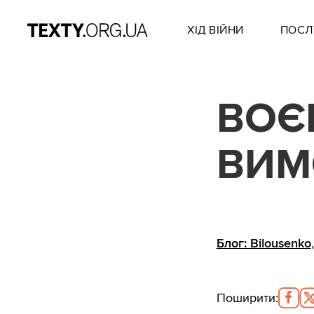
ХІД ВІЙНИ
ПОСЛ
ВОЄ
ВИМ
Блог: Bilousenko
Поширити
: