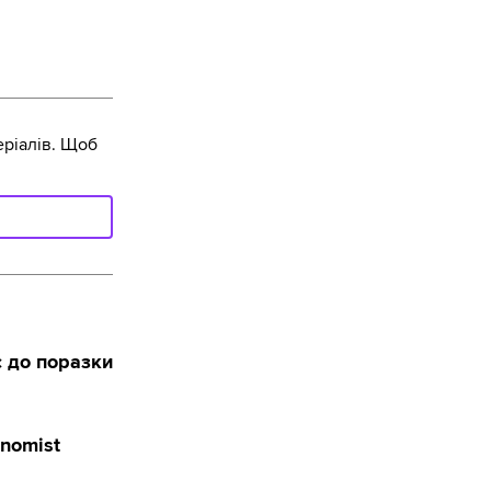
ріалів. Щоб
с до поразки
onomist