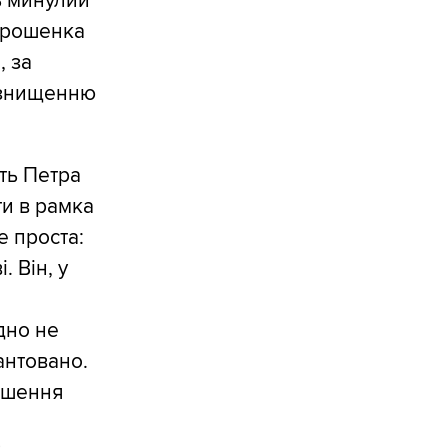
ь минулий
орошенка
, за
 знищенню
ть Петра
ти в рамка
е проста:
 Він, у
дно не
антовано.
лошення