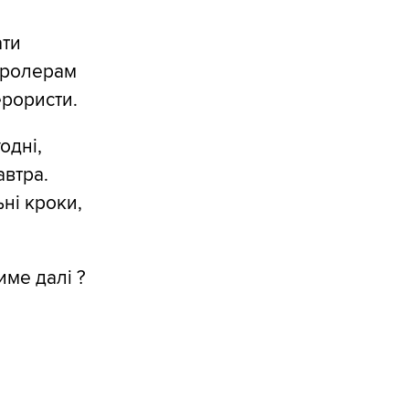
ати
стролерам
ерористи.
одні,
автра.
ні кроки,
ме далі ?