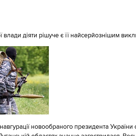
ої влади діяти рішуче є її найсерйознішим вик
 інавгурації новообраного президента України 