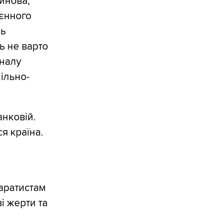
инова,
єнного
ль
ь не варто
аналу
пільно-
анковій.
я країна.
паратистам
і жерти та