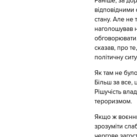
Раніше, за до
відповідними 
стану. Але не
наголошував н
обговорювати.
сказав, про т
політичну ситу
Як там не бул
Більш за все, 
Рішучість влад
тероризмом.
Якщо ж воєнни
зрозуміти слаб
чергове загос