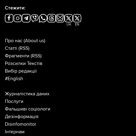
Стежити:
UA
EN
Про нас
(About us)
Статті
(RSS)
Фрагменти
(RSS)
Розсилки Текстів
Вибір редакції
#English
Журналістика даних
Послуги
Фальшиві соціологи
Дезінформація
Disinfomonitor
Інтернам