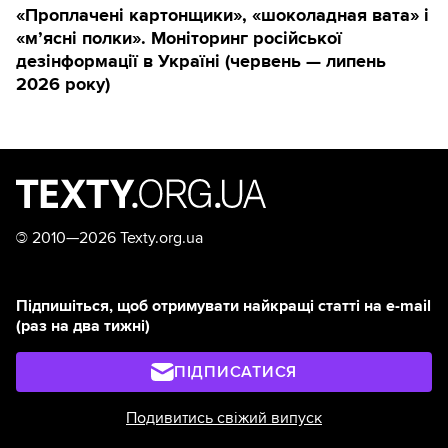
«Проплачені картонщики», «шоколадная вата» і
«м’ясні полки». Моніторинг російської
дезінформації в Україні (червень — липень
2026 року)
©
2010—2026 Texty.org.ua
Підпишіться, щоб отримувати найкращі статті на e-mail
(раз на два тижні)
ПІДПИСАТИСЯ
Подивитись свіжий випуск