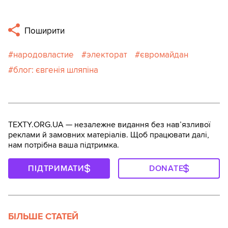
Поширити
народовластие
электорат
євромайдан
блог: євгенія шляпіна
TEXTY.ORG.UA — незалежне видання без навʼязливої
реклами й замовних матеріалів. Щоб працювати далі,
нам потрібна ваша підтримка.
ПІДТРИМАТИ
DONATE
БІЛЬШЕ СТАТЕЙ