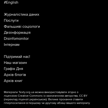
#English
Журналістика даних
Послуги
Фальшиві соціологи
Дезінформація
Disinfomonitor
Інтернам
Підтримай нас!
Наш магазин
Графік Дня
Архів блогів
Архів книг
Матеріали Texty.org.ua можна використовувати згідно з
ліцензією
Creative Commons із зазначенням авторства, CC BY
(переклад ліцензії
українською
). Велике прохання ставити
гіперпосилання в першому чи другому абзаці вашого матеріалу.