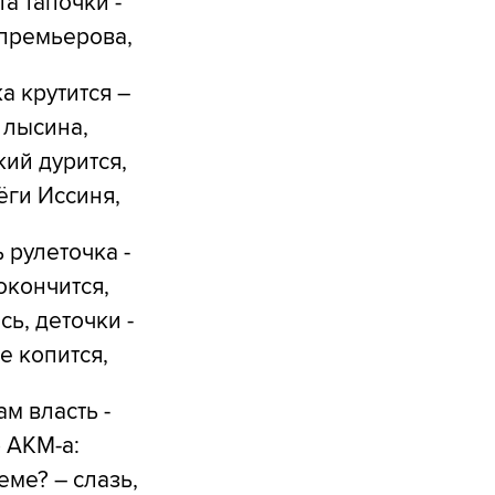
та тапочки -
премьерова,
а крутится –
о лысина,
ий дурится,
ёги Иссиня,
 рулеточка -
окончится,
сь, деточки -
е копится,
ам власть -
 АКМ-а:
деме? – слазь,