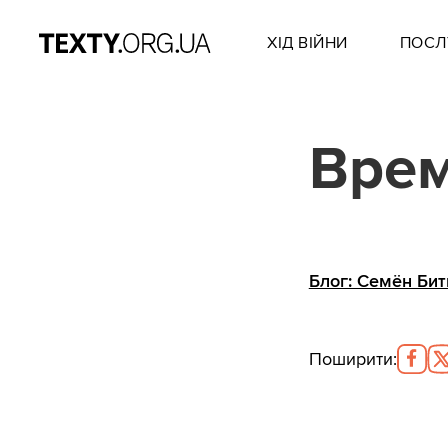
ХІД ВІЙНИ
ПОСЛ
Вре
Блог: Семён Би
Поширити
: