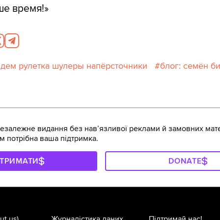
ше время!»
ндем рулетка шулеры напёрсточники
блог: семён б
залежне видання без навʼязливої реклами й замовних мате
м потрібна ваша підтримка.
ДТРИМАТИ
DONATE
ut us)
Журналістика даних
Підтримай нас!