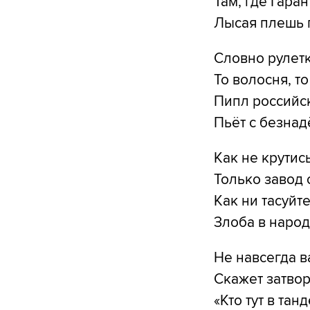
Там, где Гаран
Лысая плешь 
Словно рулетк
То волосня, т
Пипл российск
Пьёт с безнад
Как не крутись
Только завод 
Как ни тасуйте
Злоба в народ
Не навсегда в
Скажет затвор
«Кто тут в тан