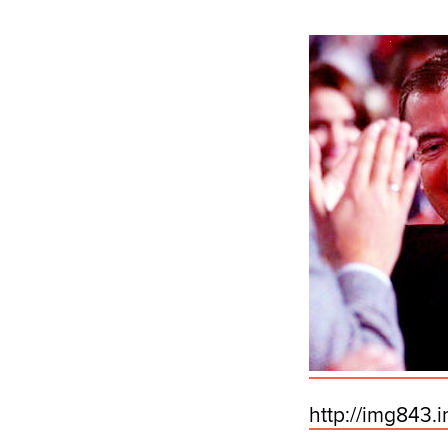
http:/
/
img843.i