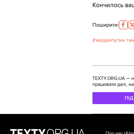
Кончилось ва
Поширити
:
медвепутин та
TEXTY.ORG.UA — не
працювати далі, на
ПІ
Про нас
(Abo