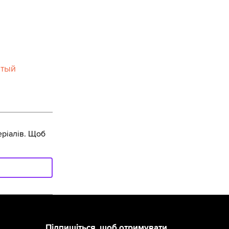
итый
ріалів. Щоб
Підпишіться, щоб отримувати