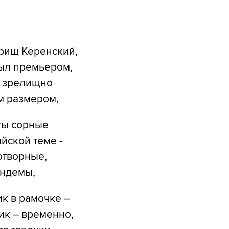
рищ Керенский,
ыл премьером,
 зрелищно
м размером,
ты сорные
йской теме -
отворные,
ндемы,
к в рамочке –
ик – временно,