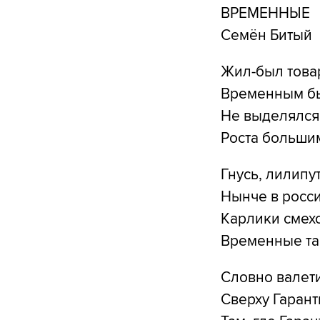
ВРЕМЕННЫЕ
Семён Битый
Жил-был това
Временным б
Не выделялся
Роста больши
Гнусь, лилипу
Нынче в росси
Карлики смех
Временные та
Словно валети
Сверху Гарант