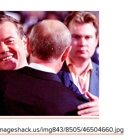
mageshack.us/
img843/
8505/
46504660.jpg