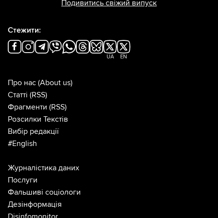
Подивитись свіжий випуск
Стежити:
UA
EN
Про нас
(About us)
Статті
(RSS)
Фрагменти
(RSS)
Розсилки Текстів
Вибір редакції
#English
Журналістика даних
Послуги
Фальшиві соціологи
Дезінформація
Disinfomonitor