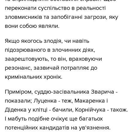
переконати суспільство в реальності
зловмисників та запобіганні загрози, яку
вони собою являли.
Якщо якогось злодія, чи навіть
підозрюваного в злочинних діях,
заарештовують, то він, враховуючи
резонанс, зазвичай потрапляє до
кримінальних хронік.
Приміром, суддю-засівальника Зварича -
показали; Луценка - теж, Макаренка і
Діденка у клітці - бачили, Корнійчука - також.
І мабуть подібне очікує ще багатьох
потенційних кандидатів на ув'язнення.