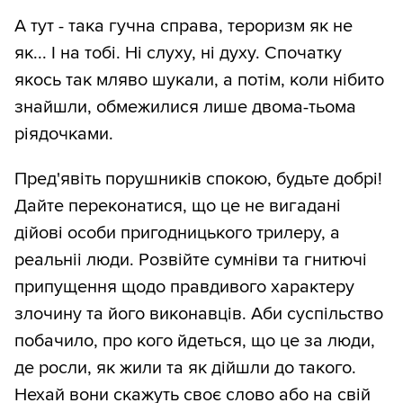
А тут - така гучна справа, тероризм як не
як... І на тобі. Ні слуху, ні духу. Спочатку
якось так мляво шукали, а потім, коли нібито
знайшли, обмежилися лише двома-тьома
ріядочками.
Пред'явіть порушників спокою, будьте добрі!
Дайте переконатися, що це не вигадані
дійові особи пригодницького трилеру, а
реальніі люди. Розвійте сумніви та гнитючі
припущення щодо правдивого характеру
злочину та його виконавців. Аби суспільство
побачило, про кого йдеться, що це за люди,
де росли, як жили та як дійшли до такого.
Нехай вони скажуть своє слово або на свій