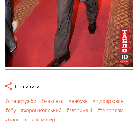
Поширити
спецслужби
макіївка
вибухи
підозрювані
сбу
хорошковський
затримані
тероризм
блог: олексій мазур