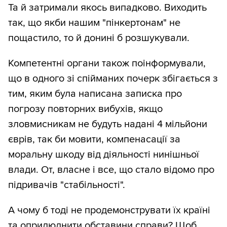
Та й затримали якось випадково. Виходить
так, що якби нашим "пінкертонам" не
пощастило, то й донині б розшукували.
Компетентні органи також поінформували,
що в одного зі спійманих почерк збігається з
тим, яким була написана записка про
погрозу повторних вибухів, якщо
зловмисникам не будуть надані 4 мільйони
єврів, так би мовити, компенасації за
моральну шкоду від діяльності нинішньої
влади. От, власне і все, що стало відомо про
підривачів "стабільності".
А чому б тоді не продемонструвати їх країні
та оприлюднити обставини справи? Щоб