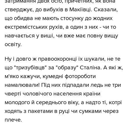
затримання двох осіб, причетних, як вона
стверджує, до вибухів в Макіївці. Сказали,
що обидва не мають стосунку до жодних
екстремістських рухів, а один з них - чи то
навчається у виші, чи вже має повну вищу
освіту.
Ну і довго ж правоохоронці їх шукали, не те
що "тризубівцв" за "образу" Сталіна. А які ж,
м'яко кажучи, кумедні фотороботи
намалювали! Під них підпадали ледь не три
чверті чоловічого населення країни
молодого й середнього віку, а надто ті, котрі
ходять з пакетами в руці чи сумками через
плече.