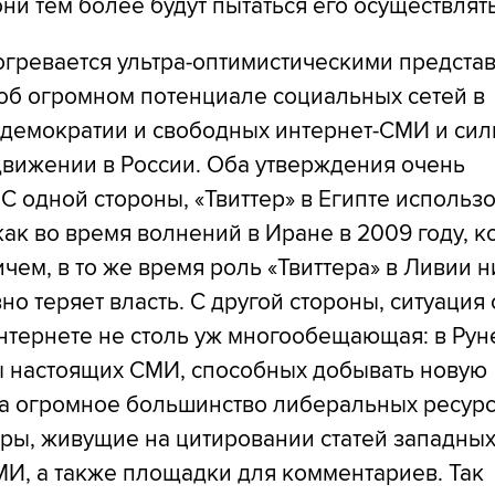
они тем более будут пытаться его осуществлять
огревается ультра-оптимистическими предста
об огромном потенциале социальных сетей в
демократии и свободных интернет-СМИ и си
движении в России. Оба утверждения очень
С одной стороны, «Твиттер» в Египте использ
 как во время волнений в Иране в 2009 году, 
чем, в то же время роль «Твиттера» в Ливии н
но теряет власть. С другой стороны, ситуация
тернете не столь уж многообещающая: в Руне
 настоящих СМИ, способных добывать новую
а огромное большинство либеральных ресурс
ры, живущие на цитировании статей западных
И, а также площадки для комментариев. Так