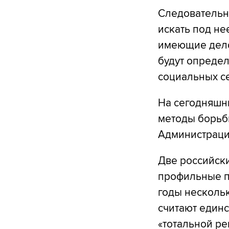
Следовательно
искать под не
имеющие дело
будут определ
социальных се
На сегодняшни
методы борьбы
Администраци
Две российск
профильные п
годы нескольк
считают единс
«тотальной ре