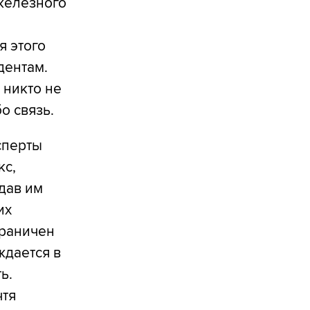
железного
я этого
дентам.
 никто не
о связь.
сперты
кс,
дав им
их
граничен
ждается в
ь.
чтя