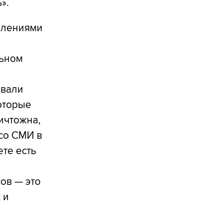
».
влениями
льном
овали
которые
ичтожна,
 со СМИ в
те есть
ов — это
 и