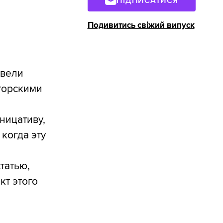
ПІДПИСАТИСЯ
Подивитись свіжий випуск
ивели
аторскими
ницативу,
когда эту
татью,
кт этого
я
,