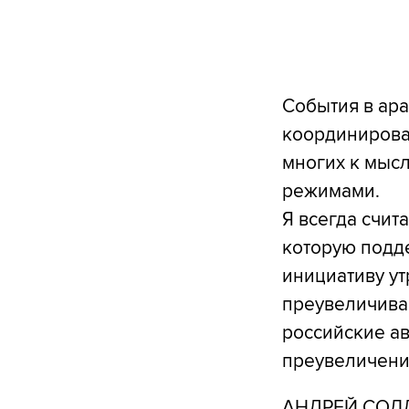
События в ара
координирова
многих к мысл
режимами.
Я всегда счит
которую подде
инициативу ут
преувеличиваю
российские ав
преувеличени
АНДРЕЙ СОЛДА