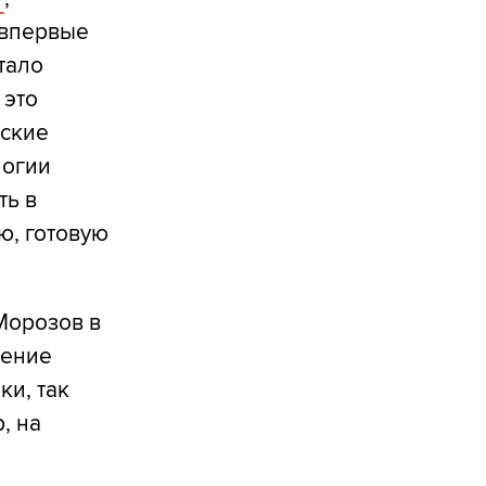
 впервые
тало
 это
ские
логии
ть в
ю, готовую
Морозов в
дение
ки, так
, на