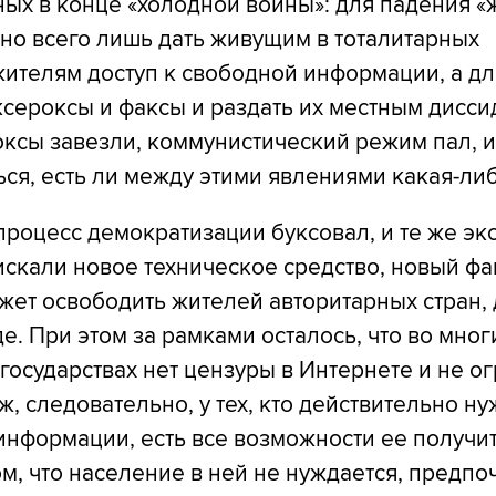
ых в конце «холодной войны»: для падения «
но всего лишь дать живущим в тоталитарных
жителям доступ к свободной информации, а дл
ксероксы и факсы и раздать их местным дисси
ксы завезли, коммунистический режим пал, и
ься, есть ли между этими явлениями какая-либ
процесс демократизации буксовал, и те же эк
скали новое техническое средство, новый фа
ет освободить жителей авторитарных стран, 
де. При этом за рамками осталось, что во мног
государствах нет цензуры в Интернете и не о
ж, следовательно, у тех, кто действительно ну
нформации, есть все возможности ее получит
м, что население в ней не нуждается, предпо