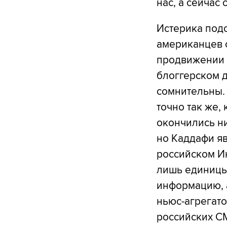
нас, а сейчас 
Истерика под
американцев 
продвижении 
блоггерском 
сомнительны. 
точно так же,
окончились ни
но Каддафи яв
российском Ин
лишь единицы
информацию, 
ньюс-агрегато
российских СМ