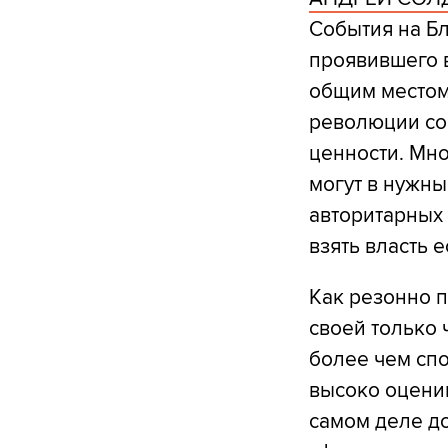
События на Б
проявившего в
общим местом,
революции со
ценности. Мно
могут в нужны
авторитарных
взять власть е
Как резонно 
своей только 
более чем спо
высоко оценив
самом деле до