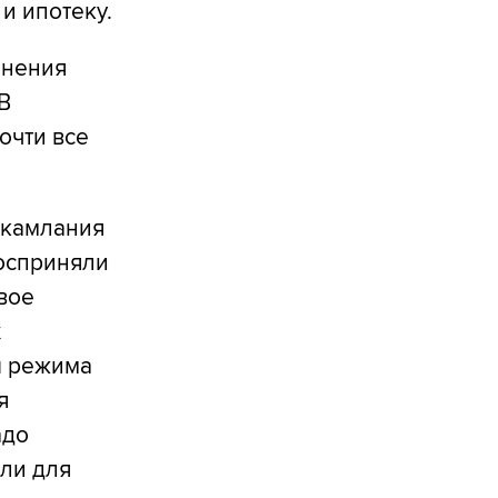
и ипотеку.
лнения
В
очти все
 камлания
восприняли
вое
х
ы режима
я
адо
или для