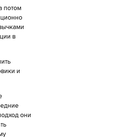
а потом
диционно
ивычками
ции в
лить
овики и
е
ледние
подход они
ть
му