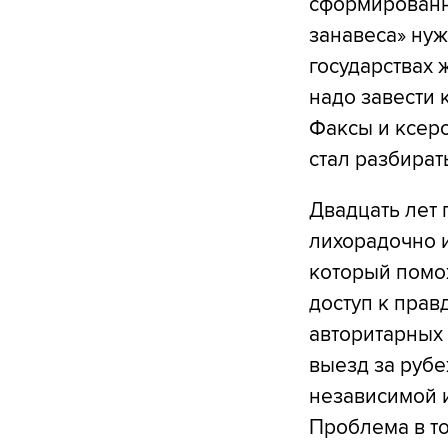
сформированн
занавеса» нуж
государствах 
надо завести 
Факсы и ксеро
стал разбират
Двадцать лет 
лихорадочно и
который помож
доступ к прав
авторитарных 
выезд за рубе
независимой и
Проблема в то