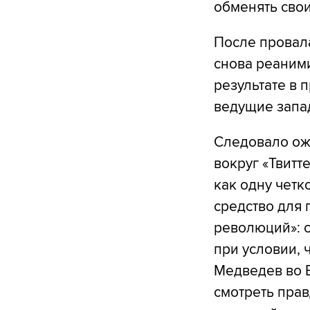
обменять свои
После провала
снова реаним
результате в 
ведущие запа
Следовало ож
вокруг «Твитт
как одну чет
средство для 
революций»: 
при условии, 
Медведев во В
смотреть прав