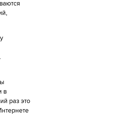
ваются
ий,
у
.
ы
бы
и в
ий раз это
Интернете