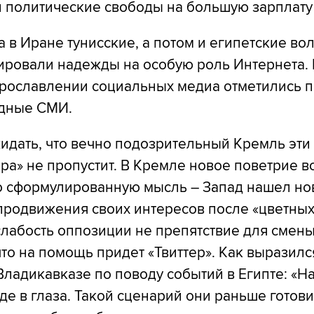
 политические свободы на большую зарплату 
 в Иране тунисские, а потом и египетские во
ировали надежды на особую роль Интернета. 
прославлении социальных медиа отметились п
дные СМИ.
идать, что вечно подозрительный Кремль эти
ера» не пропустит. В Кремле новое поветрие 
ко сформулированную мысль ― Запад нашел но
продвижения своих интересов после «цветны
слабость оппозиции не препятствие для смен
что на помощь придет «Твиттер». Как выразилс
ладикавказе по поводу событий в Египте: «Н
де в глаза. Такой сценарий они раньше готов