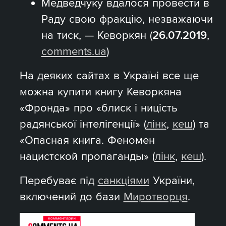
Медведчуку вдалося провести в
Раду свою фракцію, незважаючи
на тиск, — Кеворкян (
26.07.2019
,
comments.ua
)
На деяких сайтах в Україні все ще
можна купити книгу Кеворкяна
«Фронда» про «блиск і ницість
радянської інтелігенції» (
лінк
,
кеш
) та
«Опасная книга. Феномен
нацистской пропаганды» (
лінк
,
кеш
).
Перебуває під
санкціями
України,
включений до бази
Миротворця
.