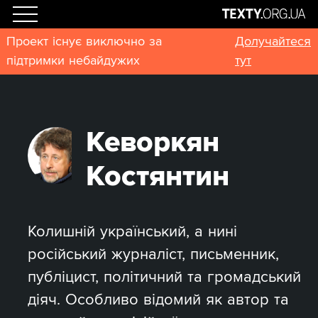
Проект існує виключно за
Долучайтеся
підтримки небайдужих
тут
Кеворкян
Костянтин
Колишній український, а нині
російський журналіст, письменник,
публіцист, політичний та громадський
діяч. Особливо відомий як автор та