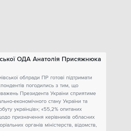
вської ОДА Анатолія Присяжнюка
ївської облради ПР готові підтримати
спондентів погодились з тим, що
важень Президента України сприятиме
льно-економічного стану України та
буту українців»; «55,2% опитаних
щодо призначення керівників обласних
оріальних органів міністерств, відомств,