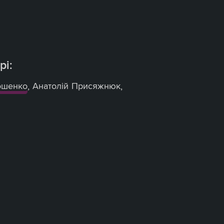
рі:
ошенко
,
Анатолій Присяжнюк
,