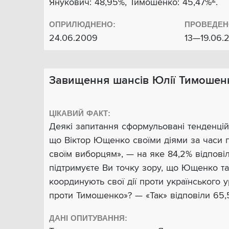
Янукович: 48,95%, Тимошенко: 45,47%
.
ОПРИЛЮДНЕНО:
ПРОВЕДЕН
24.06.2009
13—19.06.
Завищення шансів Юлії Тимошен
ЦІКАВИЙ ФАКТ:
Деякі запитання сформульовані тенденцій
що Віктор Ющенко своїми діями за часи 
своїм виборцям», — на яке 84,2% відпові
підтримуєте Ви точку зору, що Ющенко т
координують свої дії проти українського 
проти Тимошенко»? — «Так» відповіли 65
ДАНІ ОПИТУВАННЯ: