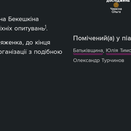
досліджень
Чиркіна
Ольга
ина Бекешкіна
1
їхніх опитувань
.
Помічений(а) у піа
яженка, до кінця
Батьківщина
,
Юлія Тим
ганізації з подібною
Олександр Турчинов