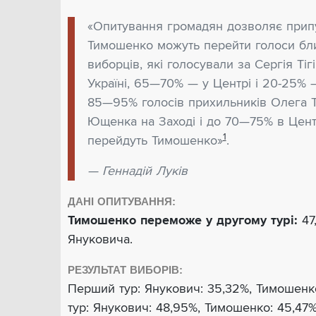
«Опитування громадян дозволяє припу
Тимошенко можуть перейти голоси б
виборців, які голосували за Сергія Тігі
Україні, 65—70% — у Центрі і 20-25% — 
85—95% голосів прихильників Олега Т
Ющенка на Заході і до 70—75% в Цент
1
перейдуть Тимошенко»
.
— Геннадій Луків
ДАНІ ОПИТУВАННЯ:
Тимошенко переможе у другому турі:
47
Януковича.
РЕЗУЛЬТАТ ВИБОРІВ:
Перший тур: Янукович: 35,32%, Тимошенк
тур: Янукович: 48,95%, Тимошенко: 45,47