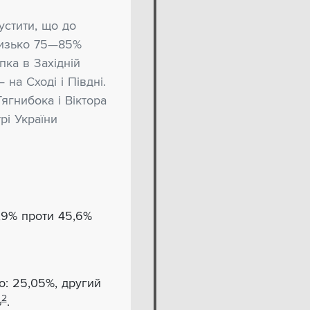
стити, що до
лизько 75—85%
пка в Західній
на Сході і Півдні.
ягнибока і Віктора
рі України
,9% проти 45,6%
о: 25,05%, другий
2
%
.