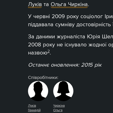
Луків
та
Ольга Чиркіна
.
У червні 2009 року соціолог Ір
піддавала сумніву достовірність 
За даними журналіста Юрія Шел
2008 року не існувало жодної ор
2
назвою
.
Останнє оновлення: 2015 рік
Співробітники:
Луків
Чиркіна
Геннадій
Ольга