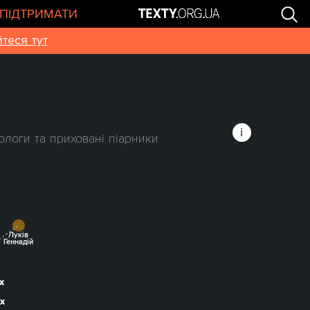
ПІДТРИМАТИ
теся тут
ологи та приховані піарники
Луків
Геннадій
х
х