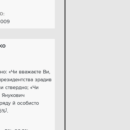
О:
2009
ко
но: «Чи вважаєте Ви,
президентства зрадив
ли ствердно; «Чи
а Янукович
уряду й особисто
1
,5%
.