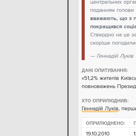
центральних орга
поданням голови
вважають, що з п
покращився соціа
Ствердно на це з
скоріше погодили
— Геннадій Луків
ДАНІ ОПИТУВАННЯ:
«51,2% жителів Київс
повноважень Президе
ХТО ОПРИЛЮДНИВ:
Геннадій Луків
, перш
ОПРИЛЮДНЕНО:
19.10.2010