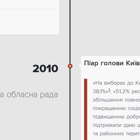
Піар голови Киї
2010
«На виборах до Ки
1
38,1%»
; «51,2% ре
ка обласна рада
збільшення повно
покращенню соціа
підвищенню добро
підтримали ідею 
та районних терит