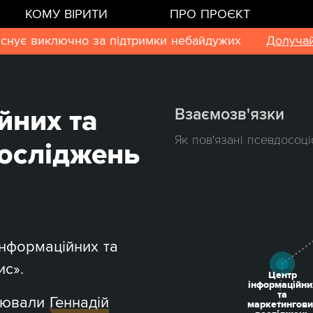
КОМУ ВІРИТИ
ПРО ПРОЄКТ
існує виключно за підтримки небайдужих
Долучай
йних та
Взаємозв'язки
Як пов'язані псевдосоці
осліджень
інформаційних та
с».
Центр
інформаційни
та
днювали
Геннадій
маркетингови