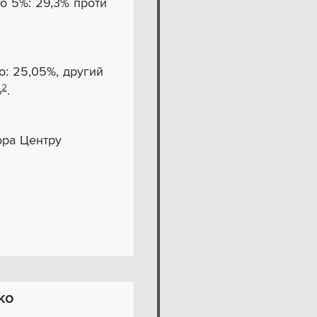
о 5%: 29,3% проти
о: 25,05%, другий
2
%
.
ора Центру
ко