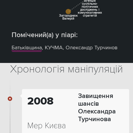
Агенція
суспільно-
політичних
досліджень і
комунікативних
стратегій
Загороднюк
Валерій
Помічений(а) у піарі:
Батьківщина
,
КУЧМА
,
Олександр Турчинов
Хронологія маніпуляцій
Завищення
2008
шансів
Олександра
Турчинова
Мер Києва