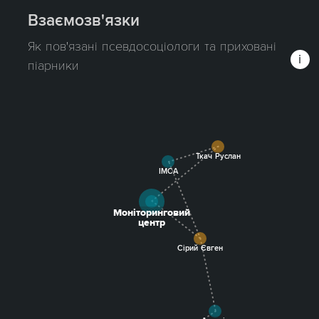
Взаємозв'язки
Як пов'язані псевдосоціологи та приховані
піарники
Ткач Руслан
ІМСА
Моніторинговий
центр
Сірий Євген