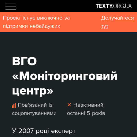
Проект існує виключно за
Долучайтеся
підтримки небайдужих
тут
ВГО
«Моніторинговий
центр»
Пов'язаний із
✕
Неактивний
соцопитуваннями
останні 5 років
У 2007 році експерт