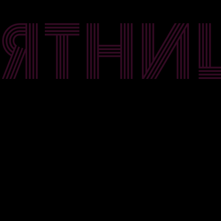
Я
Т
Н
И