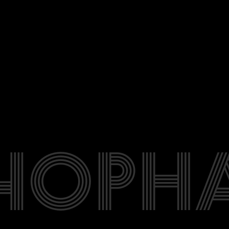
ЧО
Р
Н