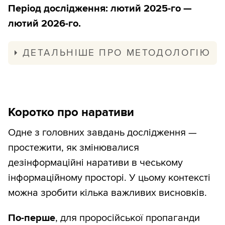
Період дослідження: лютий 2025-го —
лютий 2026-го.
ДЕТАЛЬНІШЕ ПРО МЕТОДОЛОГІЮ
Сайти
Публікації збирали через пошук за 50
Коротко про наративи
ключовими словами чеською мовою.
Вони охоплювали такі теми, як війна в
Одне з головних завдань дослідження —
Україні, риторика щодо ЄС, міграція та
простежити, як змінювалися
інші маркерні теми FIMI-дискурсу (Foreign
дезінформаційні наративи в чеському
Information Manipulation and Interference
інформаційному просторі. У цьому контексті
— іноземні інформаційні маніпуляції та
можна зробити кілька важливих висновків.
втручання).
По-перше
, для проросійської пропаганди