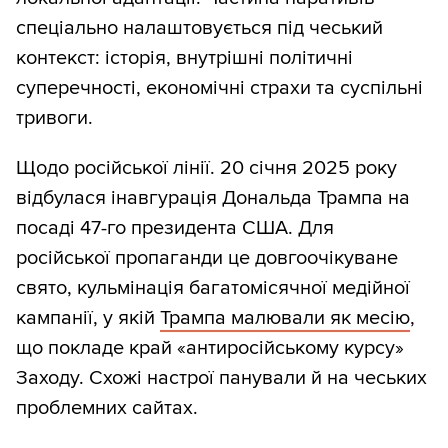
політики, виключали з аналізу. Загалом
спеціально налаштовується під чеський
виявили 55 наративів у семи тематичних
контекст: історія, внутрішні політичні
групах: війна в Україні, Україна, Росія,
суперечності, економічні страхи та суспільні
США, Європа, Чехія, міжнародні події.
тривоги.
Також зі статей сайтів ми зібрали всі
Щодо російської лінії. 20 січня 2025 року
зовнішні гіперпосилання і залишили ті,
відбулася інавгурація Дональда Трампа на
на які посилалися понад п’ять разів.
посаді 47-го президента США. Для
Класифікували цільові домени за такими
російської пропаганди це довгоочікуване
категоріями: українські медіа, російські
свято, кульмінація багатомісячної медійної
медіа, російські соціальні мережі, чеські
кампанії, у якій
Трампа малювали як месію
,
медіа, чеські сайти-сміттярки та інші. Це
що покладе край «антиросійському курсу»
дало змогу оцінити, на які джерела
Заходу. Схожі настрої панували й на чеських
спираються досліджувані медіа й
проблемних сайтах.
наскільки вони інтегровані в російську