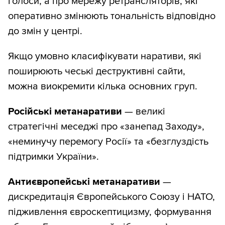
голоси, а про мережу ретрансляторів, які
оперативно змінюють тональність відповідно
до змін у центрі.
Якщо умовно класифікувати наративи, які
поширюють чеські деструктивні сайти,
можна виокремити кілька основних груп.
Російські метанаративи
— великі
стратегічні меседжі про «занепад Заходу»,
«неминучу перемогу Росії» та «безглуздість
підтримки України».
Антиєвропейські метанаративи
—
дискредитація Європейського Союзу і НАТО,
підживлення євроскептицизму, формування