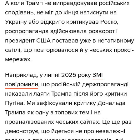
А коли Трамп не виправдовував російських
інформаційну екосистему.
сподівань, не міг до кінця натиснути на
Ютуб
Україну або відкрито критикував Росію,
роспропаганда здійснювала розворот і
Назви та описи відео ми також
президент США поставав уже в негативному
кластеризували за допомогою BERTopic.
світлі, що повторювалося й у чеських проксі-
Кластери, що не містили виразного
мережах.
тематичного сигналу, виключали. У
підсумку виокремили 21 ключову тему.
Наприклад, у липні 2025 року
ЗМІ
повідомили
, що російській держпропаганді
наказали лаяти Трампа після його критики
Путіна. Ми зафіксували критику Дональда
Трампа як одну з топових тем і на
проаналізованих чеських сайтах. Це ще раз
демонструє, що йдеться не про незалежні