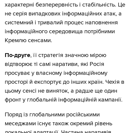
Кожен сайт мав щонайменше 100
характерні безперервність і стабільність. Це
публікацій на згадані теми. Загалом ми
не серія випадкових інформаційних атак, а
зібрали 167 941 публікацію.
системний і тривалий процес наповнення
інформаційного середовища потрібними
Тексти публікацій розбили на абзаци і
Кремлю сенсами.
згрупували їх за темами
(кластеризували) за допомогою моделі
По-друге
, її стратегія значною мірою
тематичного моделювання BERTopic із
відтворює ті самі наративи, які Росія
використанням багатомовних sentence
просуває у власному інформаційному
transformers. Після кластеризації
просторі й експортує до інших країн. Чехія в
перекладали тексти українською за
цьому сенсі не виняток, а радше ще один
допомогою DeepL. Кожному кластеру
фронт у глобальній інформаційній кампанії.
вручну присвоювали категорію (широку
Поряд із глобальними російськими
тему) і наратив (конкретний меседж).
меседжами існує також окремий рівень
Теми, які не стосувалися України і
локальної адаптації. Частина наративів