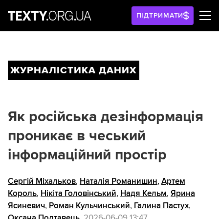
ПІДТРИМАТИ
ЖУРНАЛІСТИКА ДАНИХ
Як російська дезінформація
проникає в чеський
інформаційний простір
Сергій Міхальков
,
Наталія Романишин
,
Артем
Король
,
Нікіта Головінський
,
Надя Кельм
,
Ярина
Ясиневич
,
Роман Кульчинський
,
Галина Пастух
,
Оксана Полтавець
,
2026-06-09 13:47