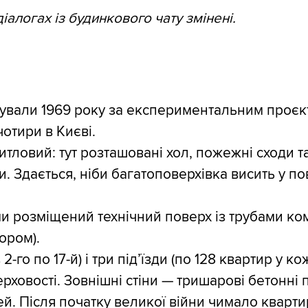
іалогах із будинкового чату змінені.
дували 1969 року за експериментальним проєк
чотири в Києві.
ловий: тут розташовані хол, пожежні сходи та
. Здається, ніби багатоповерхівка висить у по
и розміщений технічний поверх із трубами ком
ором).
 2-го по 17-й) і три під’їзди (по 128 квартир 
ерховості. Зовнішні стіни — тришарові бетонні 
ей. Після початку великої війни чимало кварт