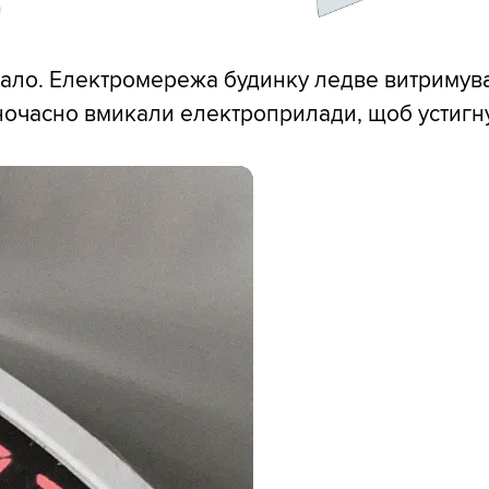
ало. Електромережа будинку ледве витримув
ночасно вмикали електроприлади, щоб устигну