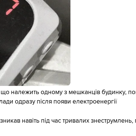
що належить одному з мешканців будинку, пок
лади одразу після появи електроенергії
 зникав навіть під час тривалих знеструмлень