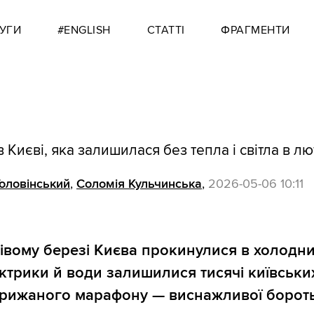
УГИ
#ENGLISH
СТАТТІ
ФРАГМЕНТИ
в Києві, яка залишилася без тепла і світла в л
Головінський
,
Соломія Кульчинська
,
2026-05-06 10:11
Лівому березі Києва прокинулися в холодни
ктрики й води залишилися тисячі київських
 крижаного марафону — виснажливої борот