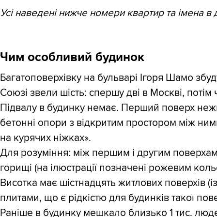
Усі наведені нижче номери квартир та імена в д
Чим особливий будинок
Багатоповерхівку на бульварі Ігоря Шамо збу
Союзі звели шість: спершу дві в Москві, потім 
Підвалу в будинку немає. Перший поверх нежит
бетонні опори з відкритим простором між ними
на курячих ніжках».
Для розуміння: між першим і другим поверхам
горищі (на ілюстрації позначені рожевим коль
Висотка має шістнадцять житлових поверхів (із
плитами, що є рідкістю для будинків такої пов
Раніше в будинку мешкало близько 1 тис. люд