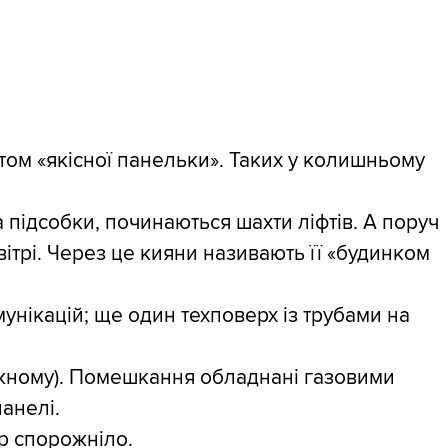
том «якісної панельки». Таких у колишньому
 підсобки, починаються шахти ліфтів. А поруч
вітрі. Через це кияни називають її «будинком
унікацій; ще один техповерх із трубами на
у кожному). Помешкання обладнані газовими
панелі.
ир спорожніло.