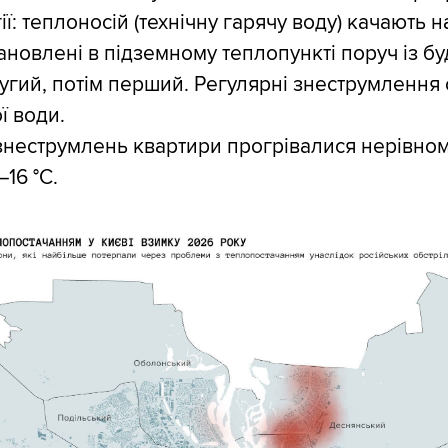
: теплоносій (технічну гарячу воду) качають 
новлені в підземному теплопункті поруч із б
 другий, потім перший. Регулярні знеструмленн
ї води.
 знеструмлень квартири прогрівалися нерівном
16 °С.