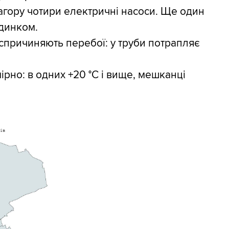
нагору чотири електричні насоси. Ще один
удинком.
я спричиняють перебої: у труби потрапляє
ірно: в одних +20 °С і вище, мешканці