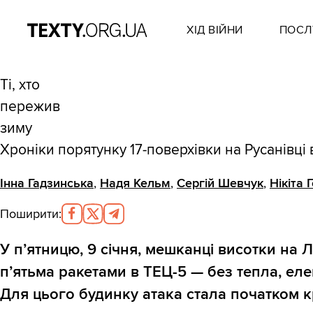
ХІД ВІЙНИ
ПОСЛ
Ті, хто
пережив
зиму
Хроніки порятунку 17-поверхівки на Русанівці 
Інна Гадзинська
,
Надя Кельм
,
Сергій Шевчук
,
Нікіта 
Поширити
:
У п’ятницю, 9 січня, мешканці висотки на 
п’ятьма ракетами в ТЕЦ-5 — без тепла, еле
Для цього будинку атака стала початком