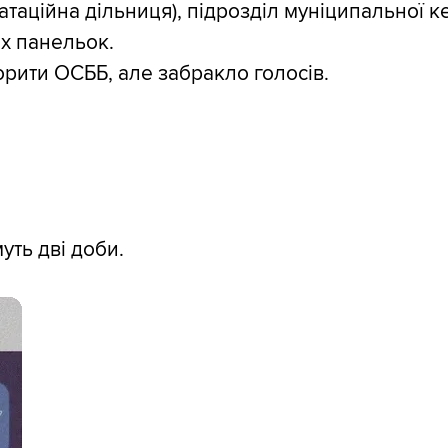
таційна дільниця), підрозділ муніципальної к
их панельок.
орити ОСББ, але забракло голосів.
уть дві доби.