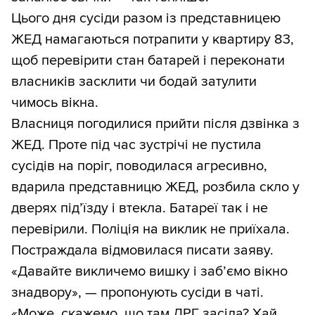
Цього дня сусіди разом із представницею
ЖЕД намагаються потрапити у квартиру 83,
щоб перевірити стан батарей і переконати
власників засклити чи бодай затулити
чимось вікна.
Власниця погодилися прийти після дзвінка з
ЖЕД. Проте під час зустрічі не пустила
сусідів на поріг, поводилася агресивно,
вдарила представницю ЖЕД, розбила скло у
дверях під’їзду і втекла. Батареї так і не
перевірили. Поліція на виклик не приїхала.
Постраждала відмовилася писати заяву.
«Давайте викличемо вишку і заб’ємо вікно
знадвору», — пропонують сусіди в чаті.
«Може, скажемо, що там ДРГ засіла? Хай