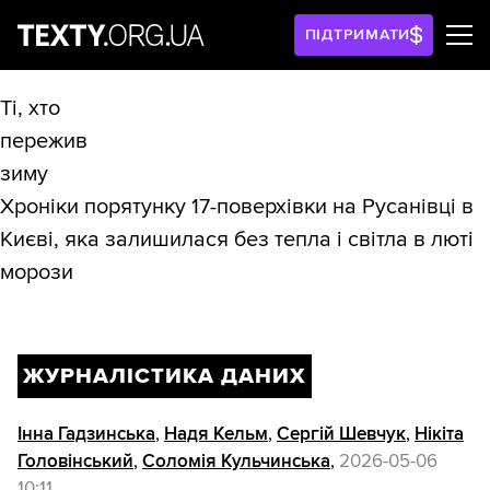
ПІДТРИМАТИ
Ті, хто
пережив
зиму
Хроніки порятунку 17-поверхівки на Русанівці в
Києві, яка залишилася без тепла і світла в люті
морози
ЖУРНАЛІСТИКА ДАНИХ
Інна Гадзинська
,
Надя Кельм
,
Сергій Шевчук
,
Нікіта
Головінський
,
Соломія Кульчинська
,
2026-05-06
10:11