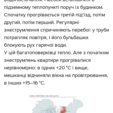
підземному теплопункті поруч із будинком.
Спочатку прогрівається третій під’їзд, потім
другий, потім перший. Регулярні
знеструмлення спричиняють перебої: у труби
потрапляє повітря, і його бульбашки
блокують рух гарячої води.
У цій багатоповерхівці тепло. Але з початком
знеструмлень квартири прогрівалися
нерівномірно: в одних +20 °С і вище,
мешканці відчиняли вікна на провітрювання,
в інших +15–16 °С.