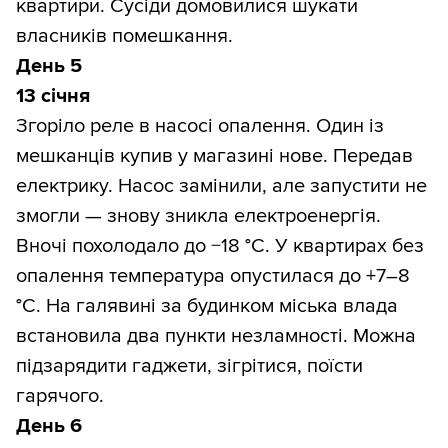
квартири. Сусіди домовилися шукати
власників помешкання.
День 5
13 січня
Згоріло реле в насосі опалення. Один із
мешканців купив у магазині нове. Передав
електрику. Насос замінили, але запустити не
змогли — знову зникла електроенергія.
Вночі похолодало до −18 °С. У квартирах без
опалення температура опустилася до +7–8
°С. На галявині за будинком міська влада
встановила два пункти незламності. Можна
підзарядити гаджети, зігрітися, поїсти
гарячого.
День 6