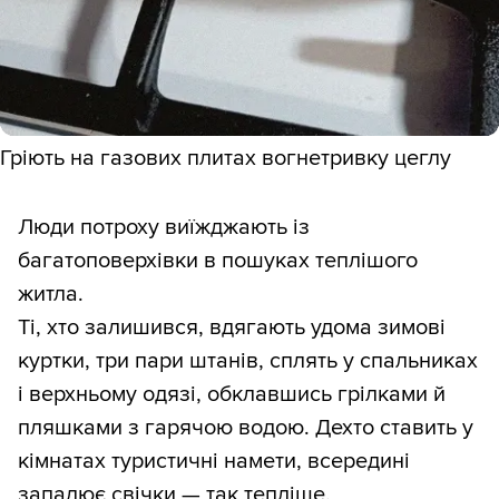
Гріють на газових плитах вогнетривку цеглу
Люди потроху виїжджають із
багатоповерхівки в пошуках теплішого
житла.
Ті, хто залишився, вдягають удома зимові
куртки, три пари штанів, сплять у спальниках
і верхньому одязі, обклавшись грілками й
пляшками з гарячою водою. Дехто ставить у
кімнатах туристичні намети, всередині
запалює свічки — так тепліше.