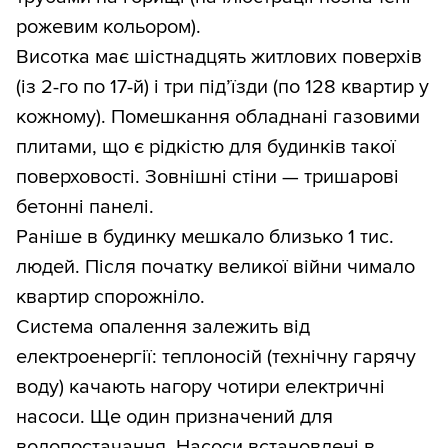
рожевим кольором).
Висотка має шістнадцять житлових поверхів
(із 2-го по 17-й) і три під’їзди (по 128 квартир у
кожному). Помешкання обладнані газовими
плитами, що є рідкістю для будинків такої
поверховості. Зовнішні стіни — тришарові
бетонні панелі.
Раніше в будинку мешкало близько 1 тис.
людей. Після початку великої війни чимало
квартир спорожніло.
Система опалення залежить від
електроенергії: теплоносій (технічну гарячу
воду) качають нагору чотири електричні
насоси. Ще один призначений для
водопостачання. Насоси встановлені в