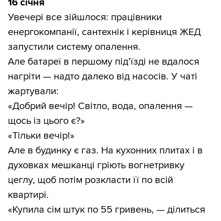
16 січня
Увечері все зійшлося: працівники
енергокомпанії, сантехнік і керівниця ЖЕД
запустили систему опалення.
Але батареї в першому під’їзді не вдалося
нагріти — надто далеко від насосів. У чаті
жартували:
«Добрий вечір! Світло, вода, опалення —
щось із цього є?»
«Тільки вечір!»
Але в будинку є газ. На кухонних плитах і в
духовках мешканці гріють вогнетривку
цеглу, щоб потім розкласти її по всій
квартирі.
«Купила сім штук по 55 гривень, — ділиться