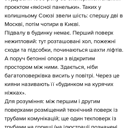
проєктом «якісної панельки». Таких у
колишньому Союзі звели шість: спершу дві в
Москві, потім чотири в Києві.
Підвалу в будинку немає. Перший поверх
нежитловий: тут розташовані хол, пожежні
сходи та підсобки, починаються шахти ліфтів.
А поруч бетонні опори з відкритим
простором між ними. Здається, ніби
багатоповерхівка висить у повітрі. Через це
кияни називають її «будинком на курячих
ніжках».
Для розуміння: між першим і другим
поверхами розміщений технічний поверх із
трубами комунікацій; ще один техповерх із
трубами на горищі (на ілюстрації позначені