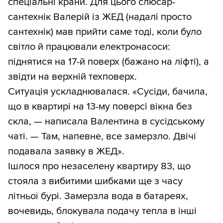
спеціальні крани. Для цього слюсар-
сантехнік Валерій із ЖЕД (надалі просто
сантехнік) мав прийти саме тоді, коли було
світло й працювали електронасоси:
піднятися на 17-й поверх (бажано на ліфті), а
звідти на верхній техповерх.
Ситуація ускладнювалася. «Сусіди, бачила,
що в квартирі на 13-му поверсі вікна без
скла, — написала Валентина в сусідському
чаті. — Там, напевне, все замерзло. Двічі
подавала заявку в ЖЕД».
Ішлося про незаселену квартиру 83, що
стояла з вибитими шибками ще з часу
літньої бурі. Замерзла вода в батареях,
вочевидь, блокувала подачу тепла в інші