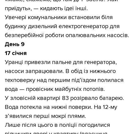
приїдуть», — кидають ідеї інші.
Увечері комунальники встановили біля
будинку дизельний електрогенератор для
безперебійної роботи опалювальних насосів.
День 9
17 січня
Уранці привезли пальне для генератора,
насоси запрацювали. В обід із нижнього
техповерху над першим під’їздом полилася
вода — провісник майбутніх потопів.
У зловісній квартирі 83 розірвало батарею.
Вода потекла на нижні поверхи. На 12-му
з’явилися перші мокрі плями.
Лише після цього в поліції погодилися
відчинити двері у квартиру (власниця