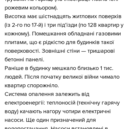
рожевим кольором).
Висотка має шістнадцять житлових поверхів
(із 2-го по 17-й) і три під’їзди (по 128 квартир у
кожному). Помешкання обладнані газовими
плитами, що є рідкістю для будинків такої
поверховості. Зовнішні стіни — тришарові
бетонні панелі.
Раніше в будинку мешкало близько 1 тис.
людей. Після початку великої війни чимало
квартир спорожніло.
Система опалення залежить від
електроенергії: теплоносій (технічну гарячу
воду) качають нагору чотири електричні
насоси. Ще один призначений для
водопостачання. Насоси встановлені в