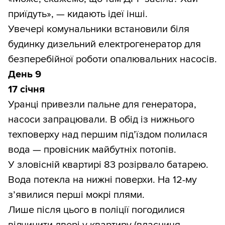
приїдуть», — кидають ідеї інші.
Увечері комунальники встановили біля
будинку дизельний електрогенератор для
безперебійної роботи опалювальних насосів.
День 9
17 січня
Уранці привезли пальне для генератора,
насоси запрацювали. В обід із нижнього
техповерху над першим під’їздом полилася
вода — провісник майбутніх потопів.
У зловісній квартирі 83 розірвало батарею.
Вода потекла на нижні поверхи. На 12-му
з’явилися перші мокрі плями.
Лише після цього в поліції погодилися
відчинити двері у квартиру (власниця