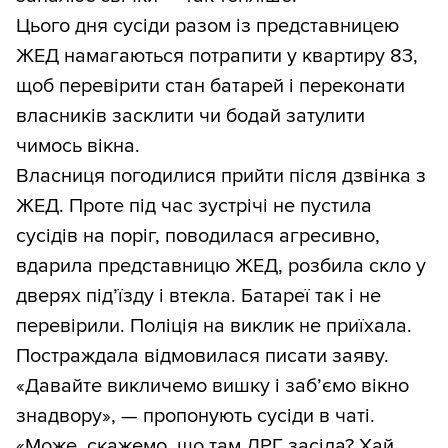
Цього дня сусіди разом із представницею
ЖЕД намагаються потрапити у квартиру 83,
щоб перевірити стан батарей і переконати
власників засклити чи бодай затулити
чимось вікна.
Власниця погодилися прийти після дзвінка з
ЖЕД. Проте під час зустрічі не пустила
сусідів на поріг, поводилася агресивно,
вдарила представницю ЖЕД, розбила скло у
дверях під’їзду і втекла. Батареї так і не
перевірили. Поліція на виклик не приїхала.
Постраждала відмовилася писати заяву.
«Давайте викличемо вишку і заб’ємо вікно
знадвору», — пропонують сусіди в чаті.
«Може, скажемо, що там ДРГ засіла? Хай