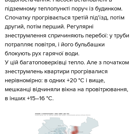
підземному теплопункті поруч із будинком.
Спочатку прогрівається третій під’їзд, потім
другий, потім перший. Регулярні
знеструмлення спричиняють перебої: у труби
потрапляє повітря, і його бульбашки
блокують рух гарячої води.
У цій багатоповерхівці тепло. Але з початком
знеструмлень квартири прогрівалися
нерівномірно: в одних +20 °С і вище,
мешканці відчиняли вікна на провітрювання,
в інших +15–16 °С.