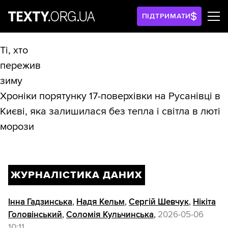
ПІДТРИМАТИ
Ті, хто
пережив
зиму
Хроніки порятунку 17-поверхівки на Русанівці в
Києві, яка залишилася без тепла і світла в люті
морози
ЖУРНАЛІСТИКА ДАНИХ
Інна Гадзинська
,
Надя Кельм
,
Сергій Шевчук
,
Нікіта
Головінський
,
Соломія Кульчинська
,
2026-05-06
10:11