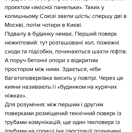
проєктом «якісної панельки». Таких у
колишньому Союзі звели шість: спершу дві в
Москві, потім чотири в Києві.
Підвалу в будинку немає. Перший поверх
нежитловий: тут розташовані хол, пожежні
сходи та підсобки, починаються шахти ліфтів.
А поруч бетонні опори з відкритим
простором між ними. Здається, ніби
багатоповерхівка висить у повітрі. Через це
кияни називають її «будинком на курячих
ніжках».
Для розуміння: між першим і другим
поверхами розміщений технічний поверх із
трубами комунікацій; ще один техповерх із
трубами на горищі (на ілюстрації позначені