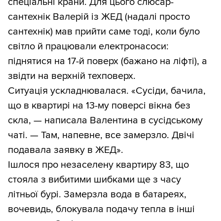
спеціальні крани. Для цього слюсар-
сантехнік Валерій із ЖЕД (надалі просто
сантехнік) мав прийти саме тоді, коли було
світло й працювали електронасоси:
піднятися на 17-й поверх (бажано на ліфті), а
звідти на верхній техповерх.
Ситуація ускладнювалася. «Сусіди, бачила,
що в квартирі на 13-му поверсі вікна без
скла, — написала Валентина в сусідському
чаті. — Там, напевне, все замерзло. Двічі
подавала заявку в ЖЕД».
Ішлося про незаселену квартиру 83, що
стояла з вибитими шибками ще з часу
літньої бурі. Замерзла вода в батареях,
вочевидь, блокувала подачу тепла в інші