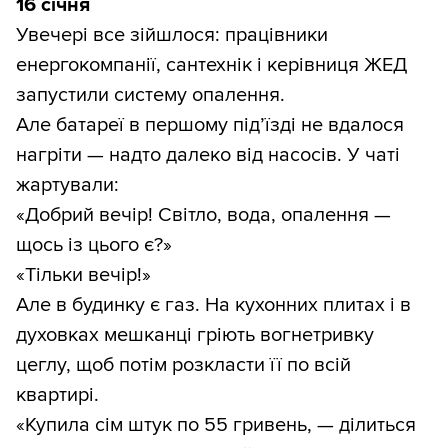
16 січня
Увечері все зійшлося: працівники
енергокомпанії, сантехнік і керівниця ЖЕД
запустили систему опалення.
Але батареї в першому під’їзді не вдалося
нагріти — надто далеко від насосів. У чаті
жартували:
«Добрий вечір! Світло, вода, опалення —
щось із цього є?»
«Тільки вечір!»
Але в будинку є газ. На кухонних плитах і в
духовках мешканці гріють вогнетривку
цеглу, щоб потім розкласти її по всій
квартирі.
«Купила сім штук по 55 гривень, — ділиться