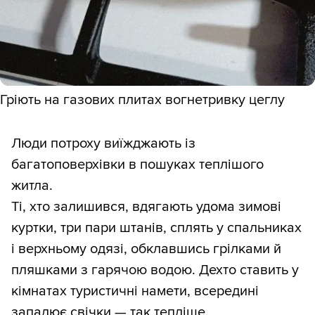
Гріють на газових плитах вогнетривку цеглу
Люди потроху виїжджають із
багатоповерхівки в пошуках теплішого
житла.
Ті, хто залишився, вдягають удома зимові
куртки, три пари штанів, сплять у спальниках
і верхньому одязі, обклавшись грілками й
пляшками з гарячою водою. Дехто ставить у
кімнатах туристичні намети, всередині
запалює свічки — так тепліше.