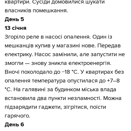
квартири. Сусіди домовилися шукати
власників помешкання.
День 5
13 січня
Згоріло реле в насосі опалення. Один із
мешканців купив у магазині нове. Передав
електрику. Насос замінили, але запустити не
змогли — знову зникла електроенергія.
Вночі похолодало до −18 °С. У квартирах без
опалення температура опустилася до +7–8
°С. На галявині за будинком міська влада
встановила два пункти незламності. Можна
підзарядити гаджети, зігрітися, поїсти
гарячого.
День 6