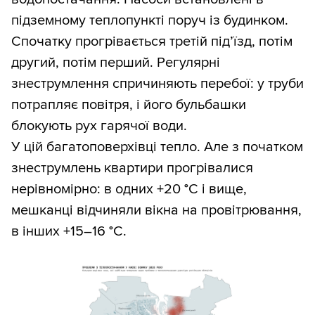
підземному теплопункті поруч із будинком.
Спочатку прогрівається третій під’їзд, потім
другий, потім перший. Регулярні
знеструмлення спричиняють перебої: у труби
потрапляє повітря, і його бульбашки
блокують рух гарячої води.
У цій багатоповерхівці тепло. Але з початком
знеструмлень квартири прогрівалися
нерівномірно: в одних +20 °С і вище,
мешканці відчиняли вікна на провітрювання,
в інших +15–16 °С.