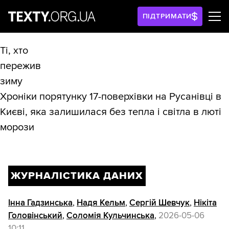
ПІДТРИМАТИ
Ті, хто
пережив
зиму
Хроніки порятунку 17-поверхівки на Русанівці в
Києві, яка залишилася без тепла і світла в люті
морози
ЖУРНАЛІСТИКА ДАНИХ
Інна Гадзинська
,
Надя Кельм
,
Сергій Шевчук
,
Нікіта
Головінський
,
Соломія Кульчинська
,
2026-05-06
10:11