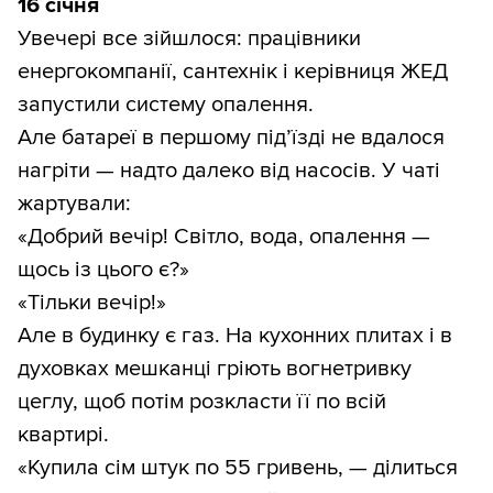
16 січня
Увечері все зійшлося: працівники
енергокомпанії, сантехнік і керівниця ЖЕД
запустили систему опалення.
Але батареї в першому під’їзді не вдалося
нагріти — надто далеко від насосів. У чаті
жартували:
«Добрий вечір! Світло, вода, опалення —
щось із цього є?»
«Тільки вечір!»
Але в будинку є газ. На кухонних плитах і в
духовках мешканці гріють вогнетривку
цеглу, щоб потім розкласти її по всій
квартирі.
«Купила сім штук по 55 гривень, — ділиться