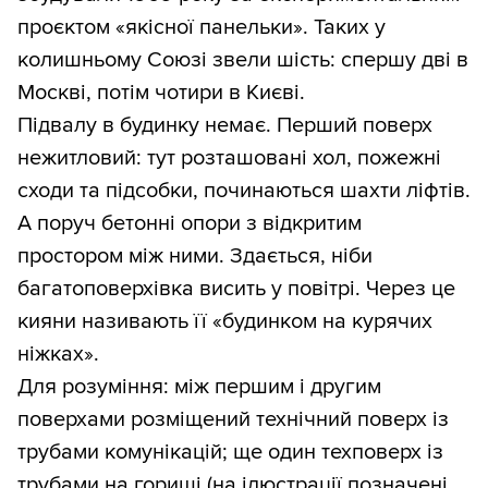
проєктом «якісної панельки». Таких у
колишньому Союзі звели шість: спершу дві в
Москві, потім чотири в Києві.
Підвалу в будинку немає. Перший поверх
нежитловий: тут розташовані хол, пожежні
сходи та підсобки, починаються шахти ліфтів.
А поруч бетонні опори з відкритим
простором між ними. Здається, ніби
багатоповерхівка висить у повітрі. Через це
кияни називають її «будинком на курячих
ніжках».
Для розуміння: між першим і другим
поверхами розміщений технічний поверх із
трубами комунікацій; ще один техповерх із
трубами на горищі (на ілюстрації позначені