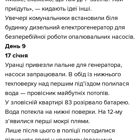
приїдуть», — кидають ідеї інші.
Увечері комунальники встановили біля
будинку дизельний електрогенератор для
безперебійної роботи опалювальних насосів.
День 9
17 січня
Уранці привезли пальне для генератора,
насоси запрацювали. В обід із нижнього
техповерху над першим під’їздом полилася
вода — провісник майбутніх потопів.
У зловісній квартирі 83 розірвало батарею.
Вода потекла на нижні поверхи. На 12-му
з’явилися перші мокрі плями.
Лише після цього в поліції погодилися
відчинити двері у квартиру (власниця