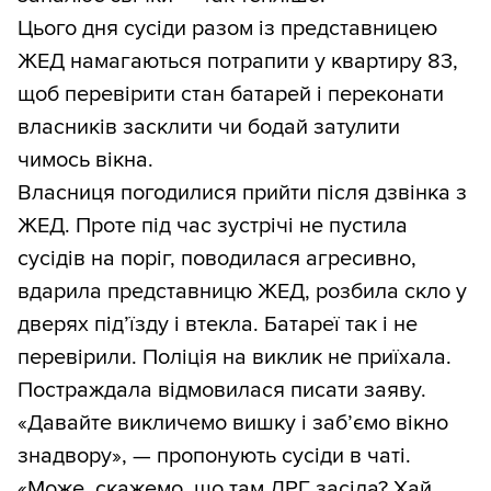
Цього дня сусіди разом із представницею
ЖЕД намагаються потрапити у квартиру 83,
щоб перевірити стан батарей і переконати
власників засклити чи бодай затулити
чимось вікна.
Власниця погодилися прийти після дзвінка з
ЖЕД. Проте під час зустрічі не пустила
сусідів на поріг, поводилася агресивно,
вдарила представницю ЖЕД, розбила скло у
дверях під’їзду і втекла. Батареї так і не
перевірили. Поліція на виклик не приїхала.
Постраждала відмовилася писати заяву.
«Давайте викличемо вишку і заб’ємо вікно
знадвору», — пропонують сусіди в чаті.
«Може, скажемо, що там ДРГ засіла? Хай