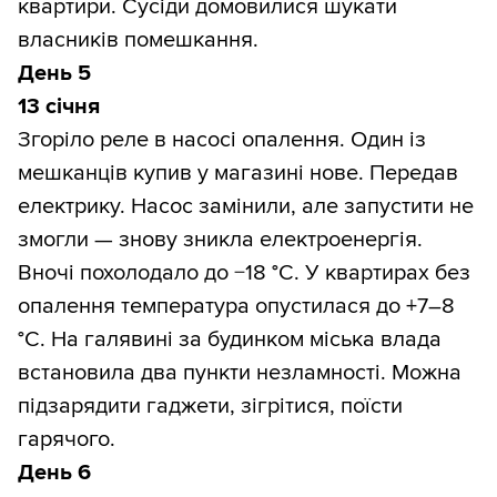
квартири. Сусіди домовилися шукати
власників помешкання.
День 5
13 січня
Згоріло реле в насосі опалення. Один із
мешканців купив у магазині нове. Передав
електрику. Насос замінили, але запустити не
змогли — знову зникла електроенергія.
Вночі похолодало до −18 °С. У квартирах без
опалення температура опустилася до +7–8
°С. На галявині за будинком міська влада
встановила два пункти незламності. Можна
підзарядити гаджети, зігрітися, поїсти
гарячого.
День 6