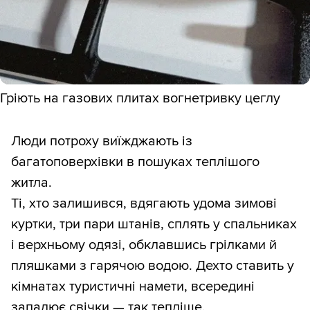
Гріють на газових плитах вогнетривку цеглу
Люди потроху виїжджають із
багатоповерхівки в пошуках теплішого
житла.
Ті, хто залишився, вдягають удома зимові
куртки, три пари штанів, сплять у спальниках
і верхньому одязі, обклавшись грілками й
пляшками з гарячою водою. Дехто ставить у
кімнатах туристичні намети, всередині
запалює свічки — так тепліше.