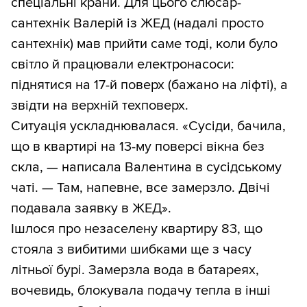
спеціальні крани. Для цього слюсар-
сантехнік Валерій із ЖЕД (надалі просто
сантехнік) мав прийти саме тоді, коли було
світло й працювали електронасоси:
піднятися на 17-й поверх (бажано на ліфті), а
звідти на верхній техповерх.
Ситуація ускладнювалася. «Сусіди, бачила,
що в квартирі на 13-му поверсі вікна без
скла, — написала Валентина в сусідському
чаті. — Там, напевне, все замерзло. Двічі
подавала заявку в ЖЕД».
Ішлося про незаселену квартиру 83, що
стояла з вибитими шибками ще з часу
літньої бурі. Замерзла вода в батареях,
вочевидь, блокувала подачу тепла в інші