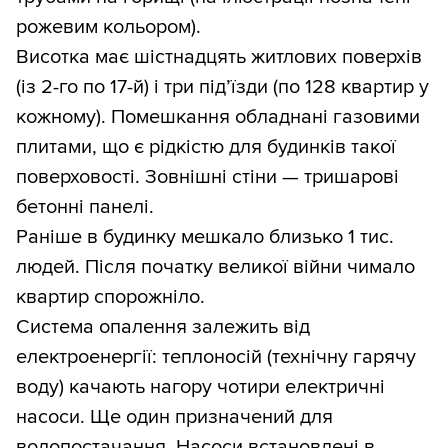
рожевим кольором).
Висотка має шістнадцять житлових поверхів
(із 2-го по 17-й) і три під’їзди (по 128 квартир у
кожному). Помешкання обладнані газовими
плитами, що є рідкістю для будинків такої
поверховості. Зовнішні стіни — тришарові
бетонні панелі.
Раніше в будинку мешкало близько 1 тис.
людей. Після початку великої війни чимало
квартир спорожніло.
Система опалення залежить від
електроенергії: теплоносій (технічну гарячу
воду) качають нагору чотири електричні
насоси. Ще один призначений для
водопостачання. Насоси встановлені в