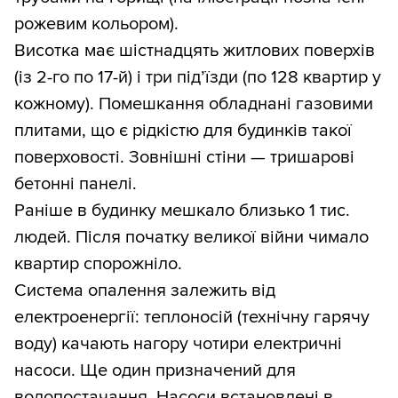
рожевим кольором).
Висотка має шістнадцять житлових поверхів
(із 2-го по 17-й) і три під’їзди (по 128 квартир у
кожному). Помешкання обладнані газовими
плитами, що є рідкістю для будинків такої
поверховості. Зовнішні стіни — тришарові
бетонні панелі.
Раніше в будинку мешкало близько 1 тис.
людей. Після початку великої війни чимало
квартир спорожніло.
Система опалення залежить від
електроенергії: теплоносій (технічну гарячу
воду) качають нагору чотири електричні
насоси. Ще один призначений для
водопостачання. Насоси встановлені в