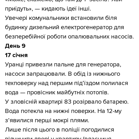
приїдуть», — кидають ідеї інші.
Увечері комунальники встановили біля
будинку дизельний електрогенератор для
безперебійної роботи опалювальних насосів.
День 9
17 січня
Уранці привезли пальне для генератора,
насоси запрацювали. В обід із нижнього
техповерху над першим під’їздом полилася
вода — провісник майбутніх потопів.
У зловісній квартирі 83 розірвало батарею.
Вода потекла на нижні поверхи. На 12-му
з’явилися перші мокрі плями.
Лише після цього в поліції погодилися
відчинити двері у квартиру (власниця