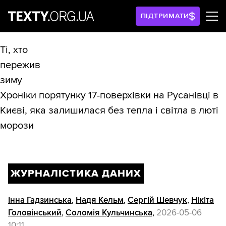
ПІДТРИМАТИ
Ті, хто
пережив
зиму
Хроніки порятунку 17-поверхівки на Русанівці в
Києві, яка залишилася без тепла і світла в люті
морози
ЖУРНАЛІСТИКА ДАНИХ
Інна Гадзинська
,
Надя Кельм
,
Сергій Шевчук
,
Нікіта
Головінський
,
Соломія Кульчинська
,
2026-05-06
10:11