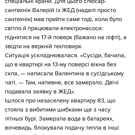
спеціальні крани. Для цього слюсар-
сантехнік Валерій із ЖЕД (надалі просто
сантехнік) мав прийти саме тоді, коли було
світло й працювали електронасоси:
піднятися на 17-й поверх (бажано на ліфті), а
звідти на верхній техповерх.
Ситуація ускладнювалася. «Сусіди, бачила,
що в квартирі на 13-му поверсі вікна без
скла, — написала Валентина в сусідському
чаті. — Там, напевне, все замерзло. Двічі
подавала заявку в ЖЕД».
Ішлося про незаселену квартиру 83, що
стояла з вибитими шибками ще з часу
літньої бурі. Замерзла вода в батареях,
вочевидь, блокувала подачу тепла в інші