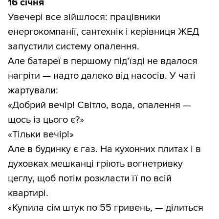
16 січня
Увечері все зійшлося: працівники
енергокомпанії, сантехнік і керівниця ЖЕД
запустили систему опалення.
Але батареї в першому під’їзді не вдалося
нагріти — надто далеко від насосів. У чаті
жартували:
«Добрий вечір! Світло, вода, опалення —
щось із цього є?»
«Тільки вечір!»
Але в будинку є газ. На кухонних плитах і в
духовках мешканці гріють вогнетривку
цеглу, щоб потім розкласти її по всій
квартирі.
«Купила сім штук по 55 гривень, — ділиться