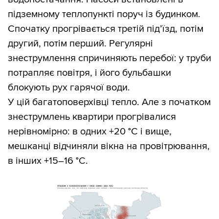
підземному теплопункті поруч із будинком.
Спочатку прогрівається третій під’їзд, потім
другий, потім перший. Регулярні
знеструмлення спричиняють перебої: у труби
потрапляє повітря, і його бульбашки
блокують рух гарячої води.
У цій багатоповерхівці тепло. Але з початком
знеструмлень квартири прогрівалися
нерівномірно: в одних +20 °С і вище,
мешканці відчиняли вікна на провітрювання,
в інших +15–16 °С.