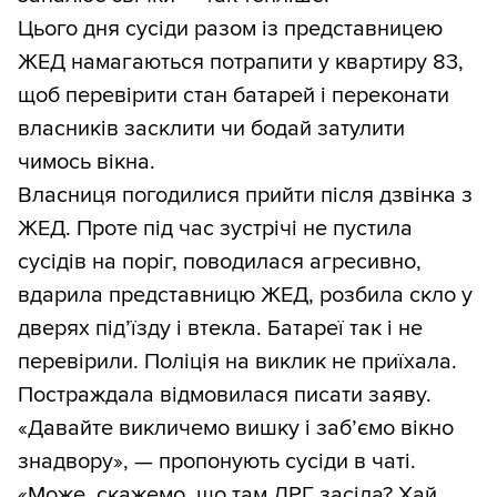
Цього дня сусіди разом із представницею
ЖЕД намагаються потрапити у квартиру 83,
щоб перевірити стан батарей і переконати
власників засклити чи бодай затулити
чимось вікна.
Власниця погодилися прийти після дзвінка з
ЖЕД. Проте під час зустрічі не пустила
сусідів на поріг, поводилася агресивно,
вдарила представницю ЖЕД, розбила скло у
дверях під’їзду і втекла. Батареї так і не
перевірили. Поліція на виклик не приїхала.
Постраждала відмовилася писати заяву.
«Давайте викличемо вишку і заб’ємо вікно
знадвору», — пропонують сусіди в чаті.
«Може, скажемо, що там ДРГ засіла? Хай