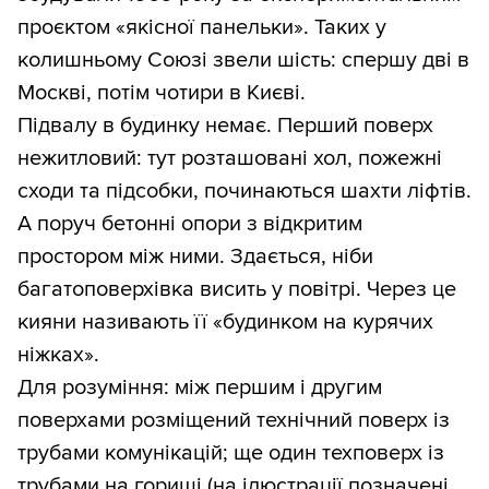
проєктом «якісної панельки». Таких у
колишньому Союзі звели шість: спершу дві в
Москві, потім чотири в Києві.
Підвалу в будинку немає. Перший поверх
нежитловий: тут розташовані хол, пожежні
сходи та підсобки, починаються шахти ліфтів.
А поруч бетонні опори з відкритим
простором між ними. Здається, ніби
багатоповерхівка висить у повітрі. Через це
кияни називають її «будинком на курячих
ніжках».
Для розуміння: між першим і другим
поверхами розміщений технічний поверх із
трубами комунікацій; ще один техповерх із
трубами на горищі (на ілюстрації позначені