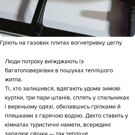
Гріють на газових плитах вогнетривку цеглу
Люди потроху виїжджають із
багатоповерхівки в пошуках теплішого
житла.
Ті, хто залишився, вдягають удома зимові
куртки, три пари штанів, сплять у спальниках
і верхньому одязі, обклавшись грілками й
пляшками з гарячою водою. Дехто ставить у
кімнатах туристичні намети, всередині
запалює свічки — так тепліше.