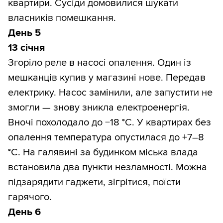
квартири. Сусіди домовилися шукати
власників помешкання.
День 5
13 січня
Згоріло реле в насосі опалення. Один із
мешканців купив у магазині нове. Передав
електрику. Насос замінили, але запустити не
змогли — знову зникла електроенергія.
Вночі похолодало до −18 °С. У квартирах без
опалення температура опустилася до +7–8
°С. На галявині за будинком міська влада
встановила два пункти незламності. Можна
підзарядити гаджети, зігрітися, поїсти
гарячого.
День 6