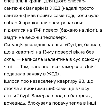
спеціальні крани. Для цього слюсар-
сантехнік Валерій із ЖЕД (надалі просто
сантехнік) мав прийти саме тоді, коли було
світло й працювали електронасоси:
піднятися на 17-й поверх (бажано на ліфті), а
звідти на верхній техповерх.
Ситуація ускладнювалася. «Сусіди, бачила,
що в квартирі на 13-му поверсі вікна без
скла, — написала Валентина в сусідському
чаті. — Там, напевне, все замерзло. Двічі
подавала заявку в ЖЕД».
Ішлося про незаселену квартиру 83, що
стояла з вибитими шибками ще з часу
літньої бурі. Замерзла вода в батареях,
вочевидь, блокувала подачу тепла в інші