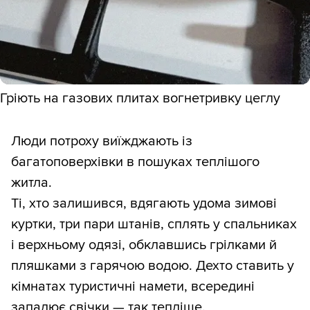
Гріють на газових плитах вогнетривку цеглу
Люди потроху виїжджають із
багатоповерхівки в пошуках теплішого
житла.
Ті, хто залишився, вдягають удома зимові
куртки, три пари штанів, сплять у спальниках
і верхньому одязі, обклавшись грілками й
пляшками з гарячою водою. Дехто ставить у
кімнатах туристичні намети, всередині
запалює свічки — так тепліше.