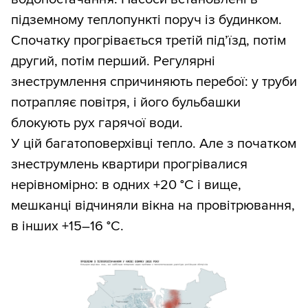
підземному теплопункті поруч із будинком.
Спочатку прогрівається третій під’їзд, потім
другий, потім перший. Регулярні
знеструмлення спричиняють перебої: у труби
потрапляє повітря, і його бульбашки
блокують рух гарячої води.
У цій багатоповерхівці тепло. Але з початком
знеструмлень квартири прогрівалися
нерівномірно: в одних +20 °С і вище,
мешканці відчиняли вікна на провітрювання,
в інших +15–16 °С.