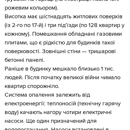
рожевим кольором).
Висотка має шістнадцять житлових поверхів
(із 2-го по 17-й) і три під’їзди (по 128 квартир у
кожному). Помешкання обладнані газовими
плитами, що є рідкістю для будинків такої
поверховості. Зовнішні стіни — тришарові
бетонні панелі.
Раніше в будинку мешкало близько 1 тис.
людей. Після початку великої війни чимало
квартир спорожніло.
Система опалення залежить від
електроенергії: теплоносій (технічну гарячу
воду) качають нагору чотири електричні
насоси. Ще один призначений для
водопостачання. Насоси встановлені в