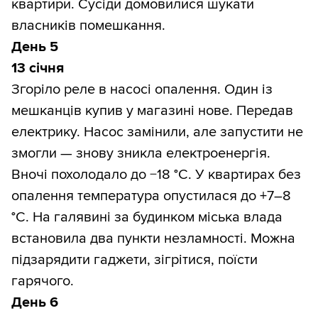
квартири. Сусіди домовилися шукати
власників помешкання.
День 5
13 січня
Згоріло реле в насосі опалення. Один із
мешканців купив у магазині нове. Передав
електрику. Насос замінили, але запустити не
змогли — знову зникла електроенергія.
Вночі похолодало до −18 °С. У квартирах без
опалення температура опустилася до +7–8
°С. На галявині за будинком міська влада
встановила два пункти незламності. Можна
підзарядити гаджети, зігрітися, поїсти
гарячого.
День 6