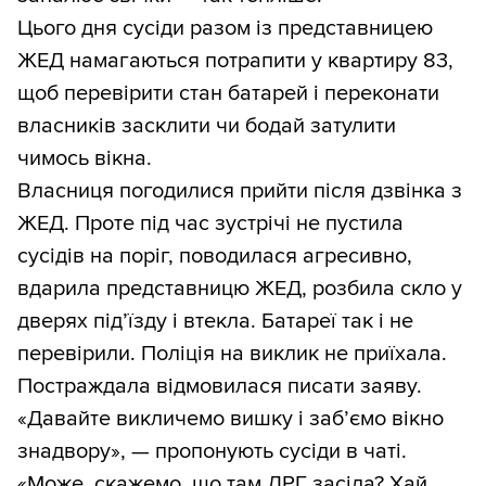
Цього дня сусіди разом із представницею
ЖЕД намагаються потрапити у квартиру 83,
щоб перевірити стан батарей і переконати
власників засклити чи бодай затулити
чимось вікна.
Власниця погодилися прийти після дзвінка з
ЖЕД. Проте під час зустрічі не пустила
сусідів на поріг, поводилася агресивно,
вдарила представницю ЖЕД, розбила скло у
дверях під’їзду і втекла. Батареї так і не
перевірили. Поліція на виклик не приїхала.
Постраждала відмовилася писати заяву.
«Давайте викличемо вишку і заб’ємо вікно
знадвору», — пропонують сусіди в чаті.
«Може, скажемо, що там ДРГ засіла? Хай