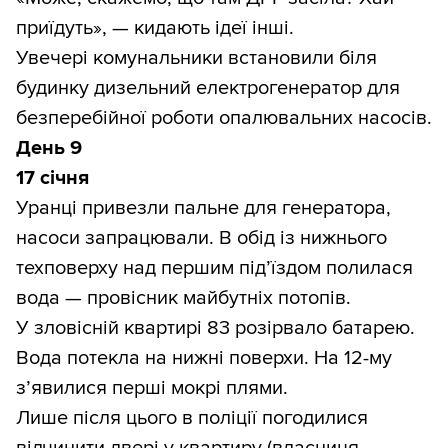
приїдуть», — кидають ідеї інші.
Увечері комунальники встановили біля
будинку дизельний електрогенератор для
безперебійної роботи опалювальних насосів.
День 9
17 січня
Уранці привезли пальне для генератора,
насоси запрацювали. В обід із нижнього
техповерху над першим під’їздом полилася
вода — провісник майбутніх потопів.
У зловісній квартирі 83 розірвало батарею.
Вода потекла на нижні поверхи. На 12-му
з’явилися перші мокрі плями.
Лише після цього в поліції погодилися
відчинити двері у квартиру (власниця