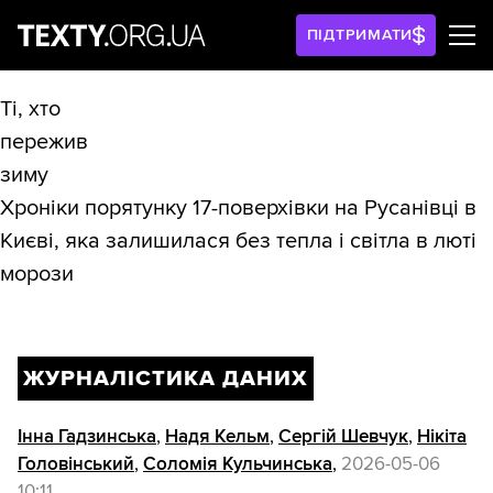
ПІДТРИМАТИ
Ті, хто
пережив
зиму
Хроніки порятунку 17-поверхівки на Русанівці в
Києві, яка залишилася без тепла і світла в люті
морози
ЖУРНАЛІСТИКА ДАНИХ
Інна Гадзинська
,
Надя Кельм
,
Сергій Шевчук
,
Нікіта
Головінський
,
Соломія Кульчинська
,
2026-05-06
10:11