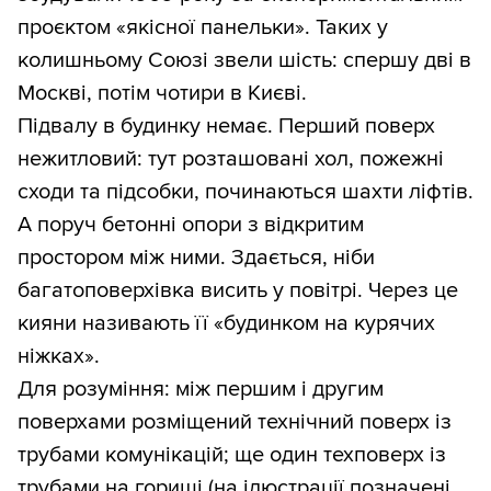
проєктом «якісної панельки». Таких у
колишньому Союзі звели шість: спершу дві в
Москві, потім чотири в Києві.
Підвалу в будинку немає. Перший поверх
нежитловий: тут розташовані хол, пожежні
сходи та підсобки, починаються шахти ліфтів.
А поруч бетонні опори з відкритим
простором між ними. Здається, ніби
багатоповерхівка висить у повітрі. Через це
кияни називають її «будинком на курячих
ніжках».
Для розуміння: між першим і другим
поверхами розміщений технічний поверх із
трубами комунікацій; ще один техповерх із
трубами на горищі (на ілюстрації позначені