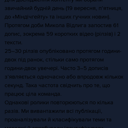
звичайний будній день (19 вересня, п’ятниця,
до «Міндічгейту» та інших гучних новин).
Протягом доби Микола Відлига запостив 61
допис, зокрема 59 коротких відео (рілзів) і 2
тексти.
25–30 рілзів опубліковано протягом години-
двох під ранок, стільки само протягом
години-двох увечері. Часто 3–5 дописів
з’являється одночасно або впродовж кількох
секунд. Така частота свідчить про те, що
працює ціла команда.
Однакові ролики повторюються по кілька
разів. Ми вивантажили всі публікації,
проаналізували й класифікували теми та