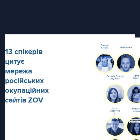
13 спікерів
цитує
мережа
російських
окупаційних
сайтів ZOV