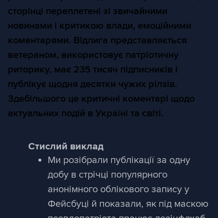
сторінці переплетені зі звичайними
новинами і критикою влади, емоційними
коментарями. Відлига представляється
ветераном, використовує патріотичну
риторику, має 235 тисяч підписників і
публікує щодня десятки чужих рілзів.
Здебільшого це критичні коментарі щодо
актуальних подій в Україні та світі.
Стислий виклад
Ми розібрали публікації за одну
добу в стрічці популярного
анонімного облікового запису у
Фейсбуці й показали, як під маскою