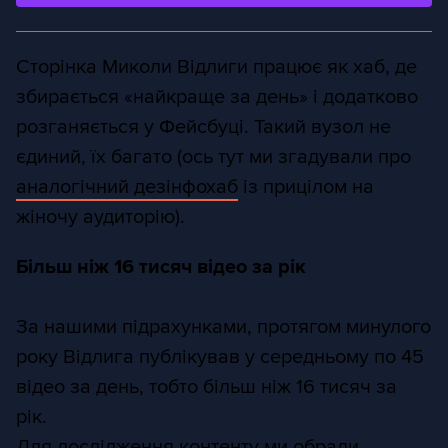
Сторінка Миколи Відлиги працює як хаб, де
збирається «найкраще за день» і додатково
розганяється у Фейсбуці. Такий вузол не
єдиний, їх багато (ось тут ми згадували про
аналогічний дезінфохаб
із прицілом на
жіночу аудиторію).
Більш ніж 16 тисяч відео за рік
За нашими підрахунками, протягом минулого
року Відлига публікував у середньому по 45
відео за день, тобто більш ніж 16 тисяч за
рік.
Для дослідження контенту ми обрали