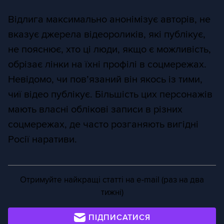
Відлига максимально анонімізує авторів, не
вказує джерела відеороликів, які публікує,
не пояснює, хто ці люди, якщо є можливість,
обрізає лінки на їхні профілі в соцмережах.
Невідомо, чи пов’язаний він якось із тими,
чиї відео публікує. Більшість цих персонажів
мають власні облікові записи в різних
соцмережах, де часто розганяють вигідні
Росії наративи.
Отримуйте найкращі статті на e-mail (раз на два
тижні)
ПІДПИСАТИСЯ