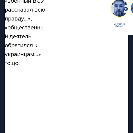
«военный ВСУ
рассказал всю
правду…»,
«общественны
й деятель
обратился к
украинцам…»
тощо.