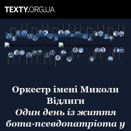
24 «народні коментатори»
Оркестр імені Миколи
Відлиги
Один день із життя
бота-псевдопатріота у