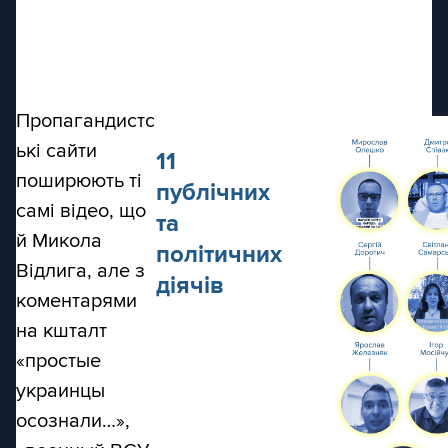
Пропагандистс
ькі сайти
11
поширюють ті
публічних
самі відео, що
та
й Микола
політичних
Відлига, але з
діячів
коментарями
на кшталт
«простые
украинцы
осознали…»,