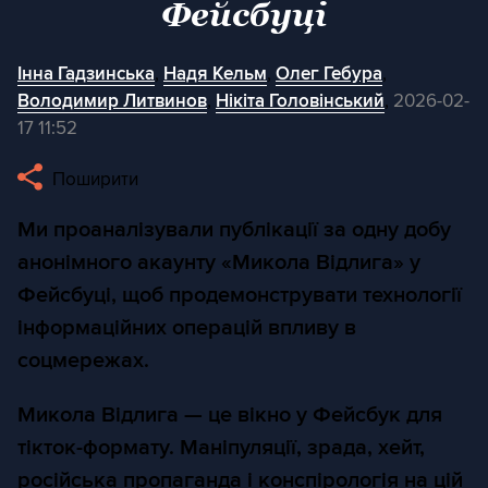
Фейсбуці
Інна Гадзинська
,
Надя Кельм
,
Олег Гебура
,
Володимир Литвинов
,
Нікіта Головінський
,
2026-02-
17 11:52
Поширити
Ми проаналізували публікації за одну добу
анонімного акаунту «Микола Відлига» у
Фейсбуці, щоб продемонструвати технології
інформаційних операцій впливу в
соцмережах.
Микола Відлига — це вікно у Фейсбук для
тікток-формату. Маніпуляції, зрада, хейт,
російська пропаганда і конспірологія на цій