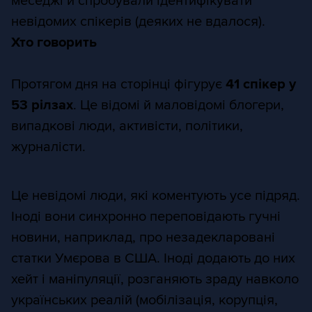
меседжі й спробували ідентифікувати
невідомих спікерів (деяких не вдалося).
Хто говорить
Протягом дня на сторінці фігурує
41 спікер у
53 рілзах
. Це відомі й маловідомі блогери,
випадкові люди, активісти, політики,
журналісти.
Це невідомі люди, які коментують усе підряд.
Іноді вони синхронно переповідають гучні
новини, наприклад, про незадекларовані
статки Умєрова в США. Іноді додають до них
хейт і маніпуляції, розганяють зраду навколо
українських реалій (мобілізація, корупція,