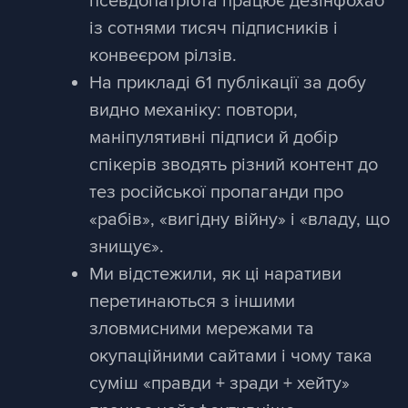
псевдопатріота працює дезінфохаб
із сотнями тисяч підписників і
конвеєром рілзів.
На прикладі 61 публікації за добу
видно механіку: повтори,
маніпулятивні підписи й добір
спікерів зводять різний контент до
тез російської пропаганди про
«рабів», «вигідну війну» і «владу, що
знищує».
Ми відстежили, як ці наративи
перетинаються з іншими
зловмисними мережами та
окупаційними сайтами і чому така
суміш «правди + зради + хейту»