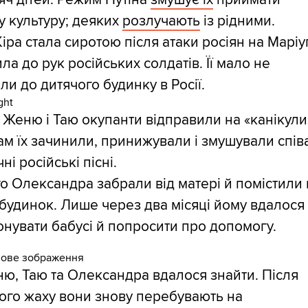
у культуру; деяких
розлучають
із рідними.
 Кіра стала сиротою після атаки росіян на Марі
ила до рук російських солдатів. Її мало не
ли до дитячого будинку в Росії.
в Женю і Таю окупанти відправили на «канікули
ам їх зачинили, принижували і змушували спів
ні російські пісні.
го Олександра забрали від матері й помістили 
будинок. Лише через два місяці йому вдалося
нувати бабусі й попросити про допомогу.
ню, Таю та Олександра вдалося знайти. Після
ого жаху вони знову перебувають на