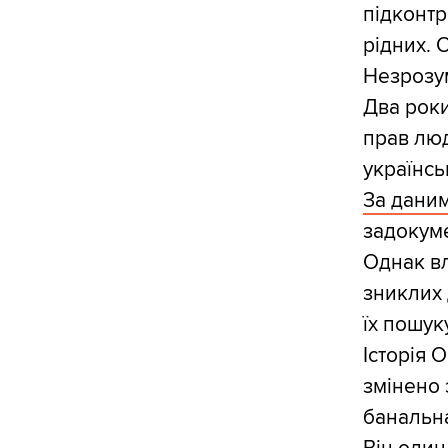
підконтр
рідних. 
Незрозум
Два роки
прав люд
українсь
За даним
задокуме
Однак вл
зниклих 
їх пошук
Історія О
змінено 
банальн