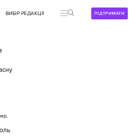
ВИБІР РЕДАКЦІЇ
ПІДТРИМАТИ
а
асну
а
лер,
роль