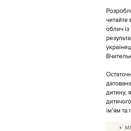
Розробле
читайте 
облич із
результа
українец
Вчительк
Остаточн
датована
дитину, 
дитячого
ім’ям та
М