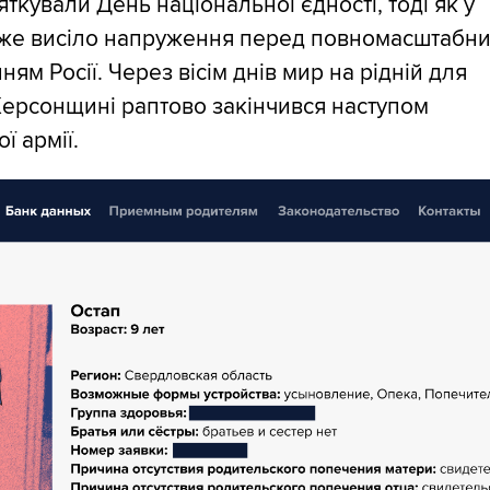
яткували День національної єдності, тоді як у
 вже висіло напруження перед повномасштабн
ням Росії. Через вісім днів мир на рідній для
Херсонщині раптово закінчився наступом
ї армії.