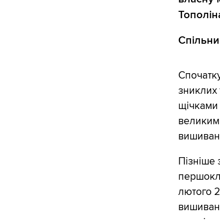
Тополін
Спільни
Спочатку
зниклих 
щічками
великим
вишиванк
Пізніше 
першокл
лютого 2
вишиванк