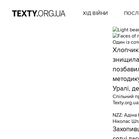
ХІД ВІЙНИ
ПОСЛ
Один із сот
Хлопчик 
знищила 
позбавил
методику
Уралі, д
Спільний пр
Texty.org.ua
NZZ: Адіна
Ніколас Шт
Захопивш
сотні ти