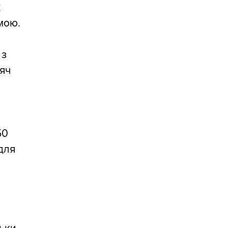
х
мою.
 з
сяч
50
 для