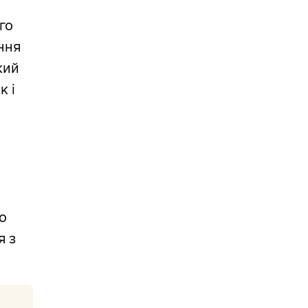
го
ння
кий
к і
,
до
я з
Б