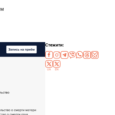
им
Стежити:
UA
EN