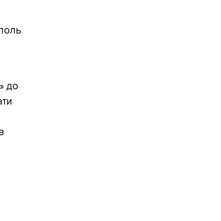
уполь
» до
ати
в