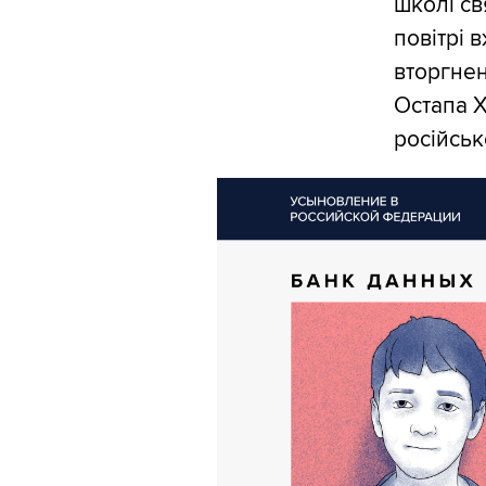
школі св
повітрі
вторгнен
Остапа 
російсько