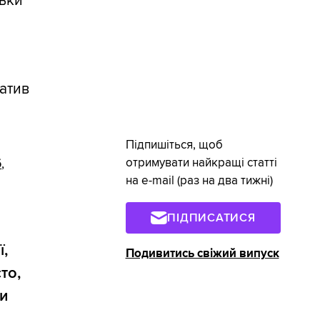
тьки
є
ратив
Підпишіться, щоб
отримувати найкращі статті
б
,
на e-mail (раз на два тижні)
ПІДПИСАТИСЯ
,
Подивитись свіжий випуск
то,
ши