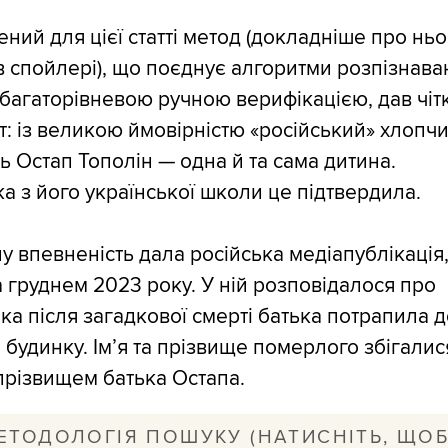
ний для цієї статті метод (докладніше про ньо
в спойлері), що поєднує алгоритми розпізнава
 багаторівневою ручною верифікацією, дав чіт
т: із великою ймовірністю «російський» хлопчи
ь Остап Тополін — одна й та сама дитина.
а з його української школи це підтвердила.
у впевненість дала російська медіапублікація
 груднем 2023 року. У ній розповідалося про
яка після загадкової смерті батька потрапила 
 будинку. Ім’я та прізвище померлого збігалис
 прізвищем батька Остапа.
ЕТОДОЛОГІЯ ПОШУКУ (НАТИСНІТЬ, ЩО