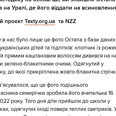
а на Уралі, де його віддали на всиновлення
й проєкт
Texty.org.ua
та NZZ
 в нас було лише це фото Остапа з бази даних
українських дітей та підлітків: хлопчик із рож
 й прямим каштановим волоссям дивився на н
и зелено-блакитними очима. Одягнутий у
у, до якої прикріплена жовто-блакитна стрічк
з’ясувалося, що це фото тодішнього
асника-семирічки зробила його вчителька 16
022 року. Того дня діти прийшли до школи у
ах, одягнутих іноді поверх теплих светриків. 