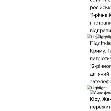
російськ
11-річна
і потрап
відправи
Підліткі
Криму. Т
патріотич
12-річно
дитячий 
зателефо
Кіру, Же
пережит