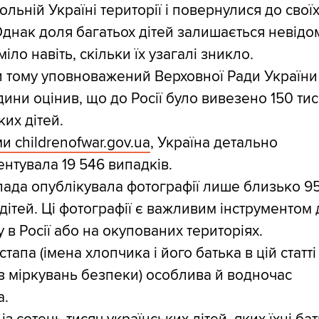
ольній Україні території і повернулися до свої
Однак доля багатьох дітей залишається невідо
іло навіть, скільки їх узагалі зникло.
 тому уповноважений Верховної Ради України
ини оцінив, що до Росії було вивезено 150 ти
ких дітей.
и childrenofwar.gov.ua
, Україна детально
нтувала 19 546 випадків.
ада опублікувала фотографії лише близько 9
дітей. Ці фотографії є важливим інструментом
у в Росії або на окупованих територіях.
стапа (імена хлопчика і його батька в цій статті
з міркувань безпеки) особлива й водночас
а.