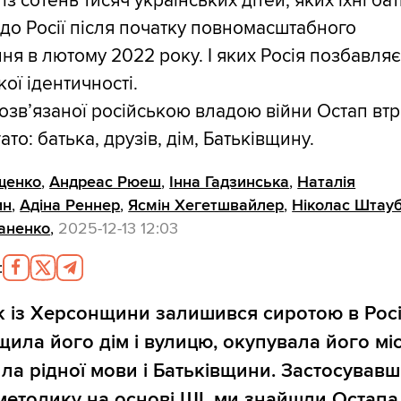
із сотень тисяч українських дітей, яких їхні ба
до Росії після початку повномасштабного
ня в лютому 2022 року. І яких Росія позбавля
кої ідентичності.
розвʼязаної російською владою війни Остап вт
ато: батька, друзів, дім, Батьківщину.
щенко
,
Андреас Рюеш
,
Інна Гадзинська
,
Наталія
ин
,
Адіна Реннер
,
Ясмін Хегетшвайлер
,
Ніколас Штау
аненко
,
2025-12-13 12:03
:
 із Херсонщини залишився сиротою в Росії
щила його дім і вулицю, окупувала його міс
ла рідної мови і Батьківщини. Застосував
методику на основі ШІ, ми знайшли Остапа