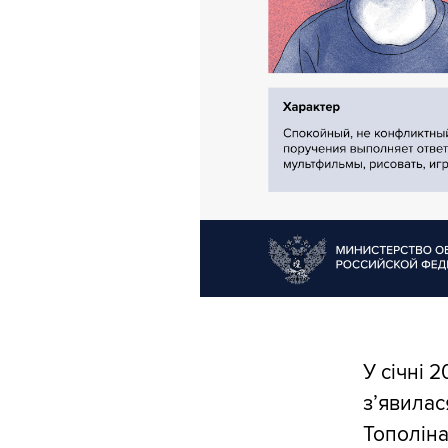
У січні 
зʼявилас
Тополіна