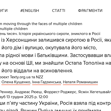
УГИ
#ENGLISH
СТАТТІ
ФРАГМЕНТИ
ень тисяч. Історія українського сироти, зниклого в Росії
із Херсонщини залишився сиротою в Росії, як
його дім і вулицю, окупувала його місто,
а рідної мови і Батьківщини. Застосувавши вл
 на основі ШІ, ми знайшли Остапа Тополіна н
е його віддали на всиновлення.
оєкт Texty.org.ua та NZZ
:
Олена Кущенко
,
Інна Гадзинська
,
Наталя Романишин
 Реннер, Андреас Рюеш, Форрест Роджерс, Ясмін Хегетшвай
ауб
13 грудня 2025 р. 12:00
и п’яту частину України, Росія взяла під конт
сяч дітей. Режим Путіна
змушує їх
приймати