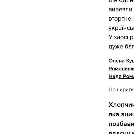
Він один 
вивезли 
вторгнен
українсь
У хаосі 
дуже баг
Олена Ку
Романиш
Надя Ром
Поширити
Хлопчик
яка зни
позбави
власну 