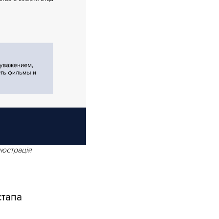
люстрація
стапа