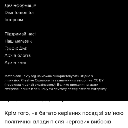
Дезінформація
державні службовці — запобіжник від
Disinfomonitor
самодурства політиків.
Інтернам
В Україні ж державний апарат ніколи не був
Підтримай нас!
сильним і розвиненим. Зарплати порівняно з
Наш магазин
приватним сектором малі, часто доводиться
Графік Дня
Архів блогів
працювати понаднормово, особливих пільг
Архів книг
не передбачено, до того ж щороку потрібно
заповнювати складну й довгу декларацію
Матеріали Texty.org.ua можна використовувати згідно з
ліцензією
Creative Commons із зазначенням авторства, CC BY
про доходи. Останнє — це суто український
(переклад ліцензії
українською
). Велике прохання ставити
гіперпосилання в першому чи другому абзаці вашого матеріалу.
винахід, який помітно демотивує людей
працювати на державу.
Крім того, на багато керівних посад зі зміною
політичної влади після чергових виборів