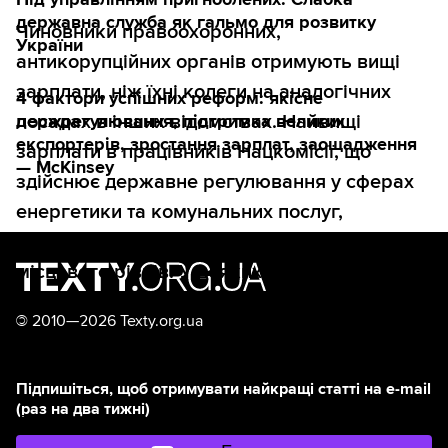
державна служба як гальмо для розвитку
Чиновники правоохоронних,
України
антикорупційних органів отримують вищі
зарплати, ніж їхні колеги на аналогічних
4 фактори успішних реформ: якісне
держрегулювання, підтримка великих
посадах в інших відомствах. Найвищі
експортерів, зростання зарплат, заощадження
зарплати в працівників Нацкомісії, що
— McKinsey
здійснює державне регулювання у сферах
енергетики та комунальних послуг,
найнижчі в чиновників районного та
місцевого рівнів. У деяких міністерствах
службовці отримують більше, ніж
©
2010—2026 Texty.org.ua
передбачено законодавством.
Підпишіться, щоб отримувати найкращі статті на e-mail
(раз на два тижні)
Державні службовці, чиновники, бюрократи