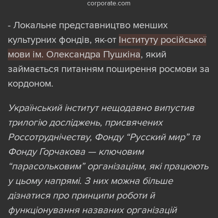
corporate.com
оновленнях.
- Локальне представництво менших
Зважаючи на все це, представляємо тут
культурних фондів, як-от
Інституту російської
бета-версію протобази прихильників
мови ім. Олександра Пушкіна
, який
Росії
, яку з часом будемо корегувати й
займається питанням поширення росмови за
доповнювати. Заохочуємо писати нам
кордоном.
про неточності та необхідні доповнення:
Український інститут нещодавно випустив
ми розглянемо всі й візьмемо їх до уваги
трилогію досліджень, присвячених
під час підготовки наступного оновлення
Россотруднічеству, Фонду “Русский мир” та
проєкту. Спойлер: ми фізично не маємо
Фонду Горчакова — ключовим
змоги розповісти всі цікаві історії,
“парасольковим” організаціям, які працюють
пов’язані з фігурантами цього проєкту,
у цьому напрямі. З них можна більше
тому заохочуємо читачів шукати їх у
дізнатися про принципи роботи й
нашій базі.
функціонування названих організацій