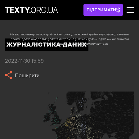
ПІДТРИМАТИ
На заставочному малюнку кількість точок для кожної країни відповідає реальним
даним, проте їхнє розташування рендомне у межах країни, адже ми не можемо
ЖУРНАЛІСТИКА ДАНИХ
визначити точне місцезнаходження кожної сутності
2022-11-30 15:59
Поширити