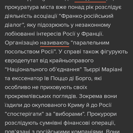
прокуратура міста вже понад рік розслідує
діяльність асоціації “Франко-російський
діалог”, яку підозрюють у незаконному
лобіюванні інтересів Росії у Франції.
Організацію
називають
“паралельним
посольством Росії”. У справі також фігурують
євродепутат від крайньоправого
“Національного об’єднання” Тьєррі Маріані
та екссенатор Ів Поццо ді Борго, які
особливо не приховують своїх
прокремлівських поглядів. Зокрема вони
їздили до окупованого Криму й до Росії
“спостерігати” за “виборами”. Прокурори
розслідують сумнівні фінансові операції,
пов’язані з російськими компаніями. Вони