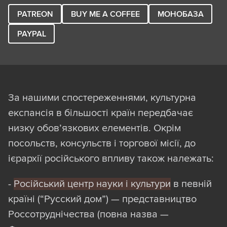
“кластері” ми даємо лінк у “картці”
PATREON
BUY ME A COFFEE
МОНОБАЗА
фігуранта на візуалізації. Ми не ставили
собі за мету зібрати вичерпний перелік
PAYPAL
відомих “гріхів” імовірного колаборанта,
тому на підтвердження приналежності до
однієї з категорій наводимо один лінк.
Наприклад, якщо людина брала участь
За нашими спостереженнями, культурна
як незаконний спостерігач у “виборах”
експансія в більшості країн передбачає
на Донбасі у 2014 році, а потім на
низку обов’язкових елементів. Окрім
“референдумі” в Херсоні у 2022-му — в
посольств, консульств і торгової місії, до
нашій базі буде посилання на свіжішу
ієрархії російського впливу також належать:
подію.
-
Російський центр науки і культури
в певній
Щоб детальніше зрозуміти, з ким маємо
країні (“Русский дом”) — представництво
справу, в “картці” додаємо посилання на
Россотруднічества (повна назва —
його / її біографію (здебільшого це стаття