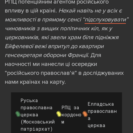
РПЦ потенційним агентом російського
впливу в цій країні.
Нехай навіть не у всіх є
можливості в прямому сенсі “
підслуховувати
”
чиновників з вищих політичних кіл, як у
церковників, які звели храм біля підніжжя
Ейфелевої вежі впритул до квартири
генсекретаря оборони Франції.
Для
наочності ми нанесли ці осередки
“російського православ’я” в досліджуваних
нами країнах на карту.
Руська
Елладська
православна
РПЦ за
православн
церква
кордоно
а
(Московський
м
церква
патріархат)