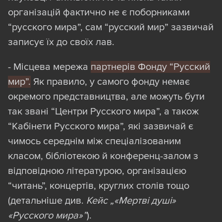
виявилися або нейтральними, або
організацій фактично не є поборниками
критично налаштованими щодо Росії та її
“русского мира”, сам “русский мир” зазвичай
нинішньої агресії проти України. Тож ми
записує їх до своїх лав.
включали “експертів з Валдаю” до
переліку агентів впливу лише в разі,
- Місцева мережа
партнерів Фонду “Русский
якщо вони мають регулярні проросійські
мир”.
Як правило, у самого фонду немає
погляди та публікації.
окремого представництва, але можуть бути
так звані “Центри Русского мира”, а також
По-друге
, потрібно було відділити
“Кабінети Русского мира”, які зазвичай є
справжню “проросійськість” від
чимось середнім між спеціалізованим
політичних ігор і обвинувачень, тобто
класом, бібліотекою й конференц-залом з
хоча б приблизно визначити наявність чи
відповідною літературою, організацією
відсутність світоглядних змін після 24
“читань”, концертів, круглих столів тощо
лютого.
(детальніше див.
Кейс „«Мертві душі»
«Русского мира»”
).
По-третє
, щоб не розгортати карту