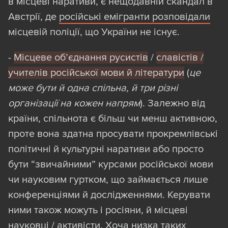
в місцеві наративи, є нещодавній скандал в
головних дискусійних майданчиків, де
Австрії, де
російські емігранти розповідали
росіяни просувають свої світоглядні ідеї.
місцевій поліції, що України не існує.
У розділі “Експерти” — сотні різних
фахівців з десятків країн, і, на перший
-
Місцеве об’єднання русистів
/
славістів /
погляд, це створює враження справді
учителів російської мови й літератури
(
це
впливової та міжнародно визнаної
може бути й одна спільна, й три різні
структури. Проте більшість дописувачів /
організації на кожен напрям
). Залежно від
учасників заходів “Валдаю” з
країни, спільнота є більш чи менш активною,
досліджуваних нами 19 європейських
проте вона здатна просувати прокремлівські
країн, як виявилося, відзначилися лише
політичні й культурні наративи або просто
1−2 публікаціям на теми, здебільшого не
бути “звичайними” курсами російської мови
пов’язані з Росією. Тому вважати їх
чи науковим гуртком, що займається лише
повноцінними “прихильниками” росіян не
конференціями й дослідженнями. Керувати
випадає. Ба більше, під час ручної
ними також можуть і росіяни, й місцеві
перевірки більшість таких експертів
науковці / активісти. Хоча низка таких