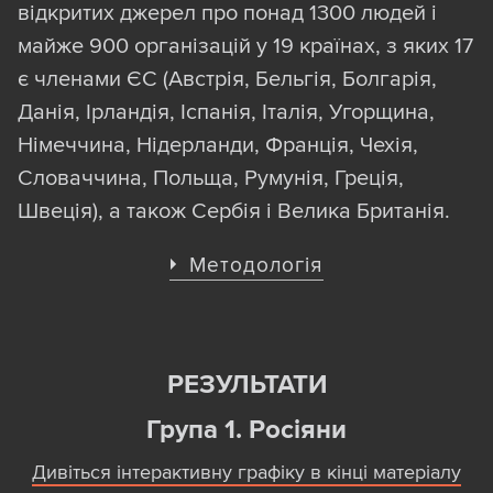
відкритих джерел про понад 1300 людей і
майже 900 організацій у 19 країнах, з яких 17
є членами ЄС (Австрія, Бельгія, Болгарія,
Данія, Ірландія, Іспанія, Італія, Угорщина,
Німеччина, Нідерланди, Франція, Чехія,
Словаччина, Польща, Румунія, Греція,
Швеція), а також Сербія і Велика Британія.
Методологія
Фігурантів дослідження ми сортували за
кількома критеріями. Перший поділ — це
“росіяни” (тобто різноманітні “організації
РЕЗУЛЬТАТИ
співвітчизників”, клуби за інтересами,
Група 1. Росіяни
навчальні заклади, “центри” й “кабінети”
“русского мира”, “пушкінські” мережі
Дивіться інтерактивну графіку в кінці матеріалу