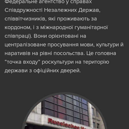
Федеральне агентство у справах
на Вікіпедії рідною для фігуранта мовою,
Співдружності Незалежних Держав,
а якщо такої статті немає — то на
співвітчизників, які проживають за
біографічні довідки в інших джерелах, як-
кордоном, і з міжнародної гуманітарної
от за місцем роботи, виступів, інтерв’ю,
співпраці). Вони орієнтовані на
або зібрані короткі досьє на
централізоване просування мови, культури й
“Миротворці”, який ми розглядаємо як
наративів на рівні посольства. Це головна
майданчик із зафіксованим переліком
“точка входу” роскультури на територію
біографічної інформації, інших
держави з офіційних дверей.
джерелах). Хоча деякі фігуранти, на
жаль, залишилися ідентифікованими
лише на рівні прізвища й посади.
Виклики та обмеження
Усіх фігурантів проєкту ми відбирали