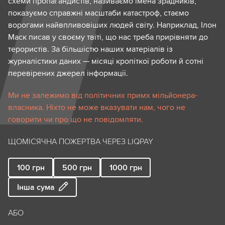
схеми пропагандистів, називаємо імена зрадників,
незаконний перетин кордону України
показуємо справжні масштаби катастроф, стаємо
для ведення бізнесу, участі в
ворогами найвпливовіших людей світу. Наприклад, Ілон
політичних / культурних заходах,
Маск писав у своєму твіті, що нас треба прирівняти до
терористів. За більшістю наших матеріалів із
участі у фейкових виборах /
журналістики даних — місяці кропіткої роботи й сотні
референдумах або легітимізація
перевірених джерел інформації.
результатів виборів у самій Росії;
проросійські заяви, інтенсивні
Ми не залежимо від політичних примх мільйонера-
власника. Ніхто не може вказувати нам, чого не
зустрічі з російськими політиками /
говорити чи про що не повідомляти.
чиновниками, голосування в
інтересах Росії (передусім у
ЩОМІСЯЧНА ПОЖЕРТВА ЧЕРЕЗ LIQPAY
Європарламенті).
100
грн
500
грн
1000
грн
Водночас один фігурант з переліку може
Інша сума
потрапляти одразу в кілька категорій.
Для підтвердження “участі” в певному
АБО