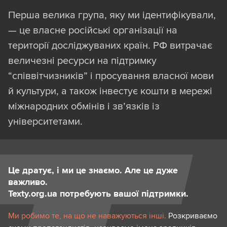
тощо) та “неросіяни” (місцеві політики й
Перша велика група, яку ми ідентифікували,
громадські діячі, які з певних причин
— це власне російські організації на
підтримують Росію).
території досліджуваних країн. РФ витрачає
Другий поділ — сфера діяльності:
величезні ресурси на підтримку
політики, медіа, громадська діяльність,
“співвітчизників” і просування власної мови
експертні організації, а також храми й
й культури, а також інвестує кошти в мережі
парафії РПЦ Московського патріархату та
міжнародних обмінів і зв’язків із
його сателітів.
університетами.
Третій поділ — це тип зв’язку /
колаборації з Росією. Ми розподілили
Це дратує, і ми це знаємо. Але це дуже
фігурантів на три умовні кластери:
важливо.
Texty.org.ua потребують вашої підтримки.
фінансування чи зв’язки з
Ми робимо те, на що не наважуються інші.
Розкриваємо
російськими організаціями;