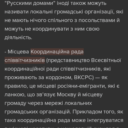
потрібно актуалізувати статус
“Русскими домами” іноді також можуть
“кандидата”: чи ще живий (
для людини
) /
називати локальні громадські організації, які
існує (
для організації
), чи ще обіймає ту
не мають нічого спільного з посольствами й
саму посаду / сповідує ті самі погляди,
можуть не координувати з ним свою
що й під час дослідження? Ми робили це
діяльність.
вручну.
- Місцева
Координаційна рада
Виявилося, що росіяни дуже люблять
співвітчизників
(представництво Всесвітньої
“накачувати” списки своїх друзів. В
координаційної ради співвітчизників, які
одному тільки списку “партнерів
проживають за кордоном, ВКСРС) — як
«Русского мира»” ми виявили чи не
правило, це місцеві росіяни-емігранти, які є
третину “мертвих душ” (
детальніше див.
ланкою, що зв’язує Москву й місцеву
далі
).
громаду через мережі локальних
громадських організацій. Прикладом того, як
Ще цікавіша ситуація з “експертами”
така координаційна рада може інтегруватися
клубу “Валдай”. Це, мабуть, один з