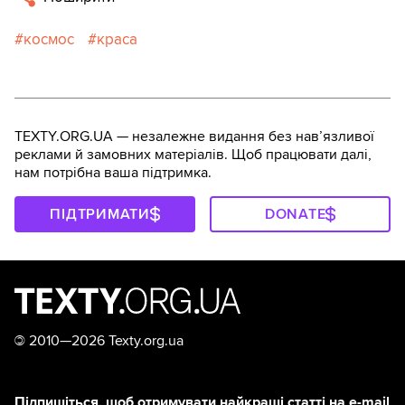
космос
краса
TEXTY.ORG.UA — незалежне видання без навʼязливої
реклами й замовних матеріалів. Щоб працювати далі,
нам потрібна ваша підтримка.
ПІДТРИМАТИ
DONATE
©
2010—2026 Texty.org.ua
Підпишіться, щоб отримувати найкращі статті на e-mail