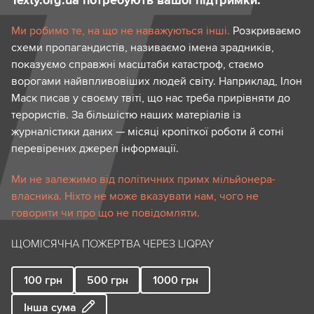
Texty.org.ua потребують вашої підтримки.
Ми робимо те, на що не наважуються інші.
Розкриваємо
схеми пропагандистів, називаємо імена зрадників,
показуємо справжні масштаби катастроф, стаємо
ворогами найвпливовіших людей світу. Наприклад, Ілон
Маск писав у своєму твіті, що нас треба прирівняти до
терористів. За більшістю наших матеріалів із
журналістики даних — місяці кропіткої роботи й сотні
перевірених джерел інформації.
Ми не залежимо від політичних примх мільйонера-
власника. Ніхто не може вказувати нам, чого не
говорити чи про що не повідомляти.
ЩОМІСЯЧНА ПОЖЕРТВА ЧЕРЕЗ LIQPAY
100
грн
500
грн
1000
грн
Інша сума