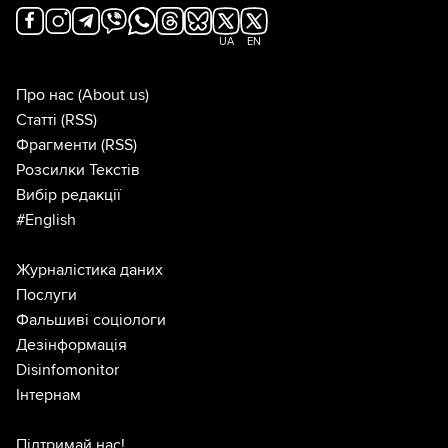
UA
EN
Про нас
(About us)
Статті
(RSS)
Фрагменти
(RSS)
Розсилки Текстів
Вибір редакції
#English
Журналістика даних
Послуги
Фальшиві соціологи
Дезінформація
Disinfomonitor
Інтернам
Підтримай нас!