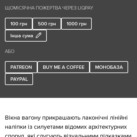
ЩОМІСЯЧНА ПОЖЕРТВА ЧЕРЕЗ LIQPAY
100
грн
500
грн
1000
грн
Інша сума
АБО
PATREON
BUY ME A COFFEE
МОНОБАЗА
PAYPAL
Вікна вагону прикрашають лаконічні лінійні
наліпки із силуетами відомих архітектурних
споруд, які слугують візуальними підказками