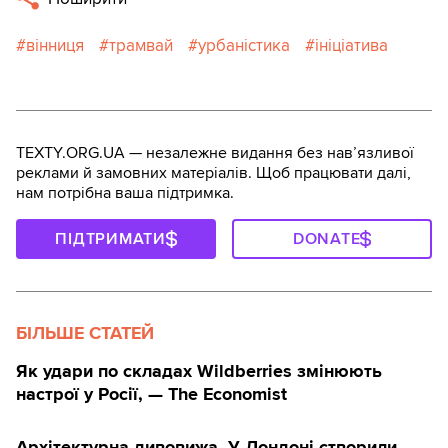
вінниця
трамвай
урбаністика
ініціатива
TEXTY.ORG.UA — незалежне видання без навʼязливої
реклами й замовних матеріалів. Щоб працювати далі,
нам потрібна ваша підтримка.
ПІДТРИМАТИ
DONATE
БІЛЬШЕ СТАТЕЙ
Як удари по складах Wildberries змінюють
настрої у Росії, — The Economist
Архітектурна дивовижа. У Лондоні створили