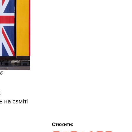
26
,
 на саміті
Стежити: