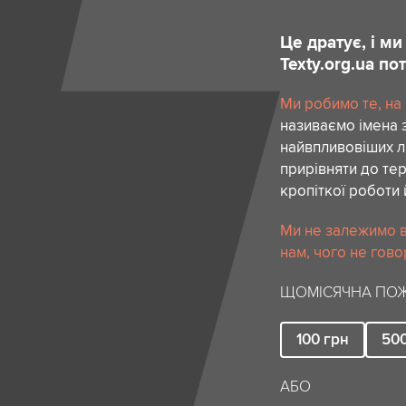
Це дратує, і м
Texty.org.ua п
Ми робимо те, на
називаємо імена 
найвпливовіших лю
прирівняти до тер
кропіткої роботи 
Ми не залежимо в
нам, чого не гово
ЩОМІСЯЧНА ПОЖ
100
грн
50
АБО