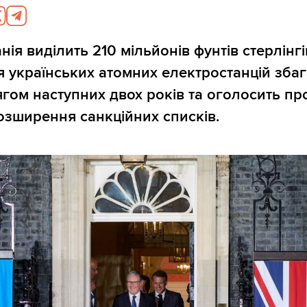
ія виділить 210 мільйонів фунтів стерлінгі
 українських атомних електростанцій зба
гом наступних двох років та оголосить пр
зширення санкційних списків.