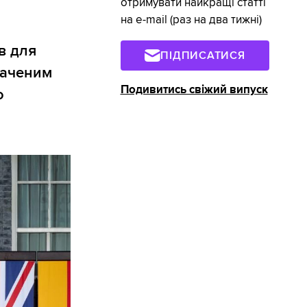
отримувати найкращі статті
на e-mail (раз на два тижні)
в для
ПІДПИСАТИСЯ
гаченим
Подивитись свіжий випуск
о