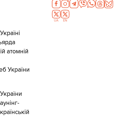
UA
EN
Україні
льярда
ій атомній
еб України
України
аунінг-
українській