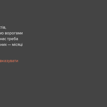
ів,
ємо ворогами
 нас треба
них — місяці
 вказувати