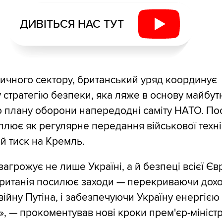
ДИВІТЬСЯ НАС ТУТ
ичного сектору, британський уряд координує
 стратегію безпеки, яка ляже в основу майбут
о плану оборони напередодні саміту НАТО. П
плює як регулярне передання військової технік
 тиск на Кремль.
 загрожує не лише Україні, а й безпеці всієї Є
ританія посилює заходи — перекриваючи доход
ійну Путіна, і забезпечуючи Україну енергією
», — прокоментував нові кроки прем'єр-мініст