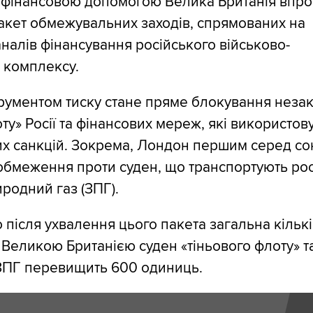
 фінансовою допомогою Велика Британія впр
кет обмежувальних заходів, спрямованих на
налів фінансування російського військово-
 комплексу.
рументом тиску стане пряме блокування неза
ту» Росії та фінансових мереж, які використов
их санкцій. Зокрема, Лондон першим серед со
бмеження проти суден, що транспортують ро
родний газ (ЗПГ).
 після ухвалення цього пакета загальна кількі
 Великою Британією суден «тіньового флоту» т
 ЗПГ перевищить 600 одиниць.