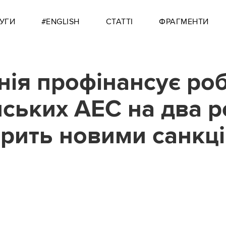
УГИ
#ENGLISH
СТАТТІ
ФРАГМЕНТИ
нія профінансує ро
нських АЕС на два 
арить новими санкц
6