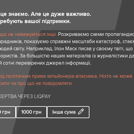
и це знаємо. Але це дуже важливо.
отребують вашої підтримки.
 що не наважуються інші.
Розкриваємо схеми пропагандист
зрадників, показуємо справжні масштаби катастроф, ста
дей світу. Наприклад, Ілон Маск писав у своєму твіті, що
ористів. За більшістю наших матеріалів із журналістики да
й сотні перевірених джерел інформації.
ід політичних примх мільйонера-власника. Ніхто не може
рити чи про що не повідомляти.
ЕРТВА ЧЕРЕЗ LIQPAY
0
грн
1000
грн
Інша сума