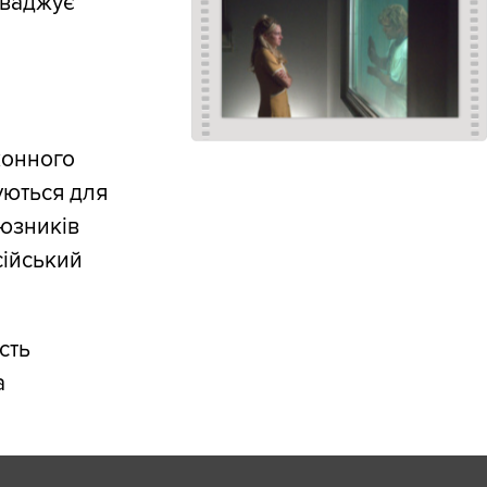
оваджує
конного
уються для
юзників
сійський
сть
а