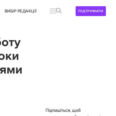
ВИБІР РЕДАКЦІЇ
ПІДТРИМАТИ
боту
роки
іями
Підпишіться, щоб