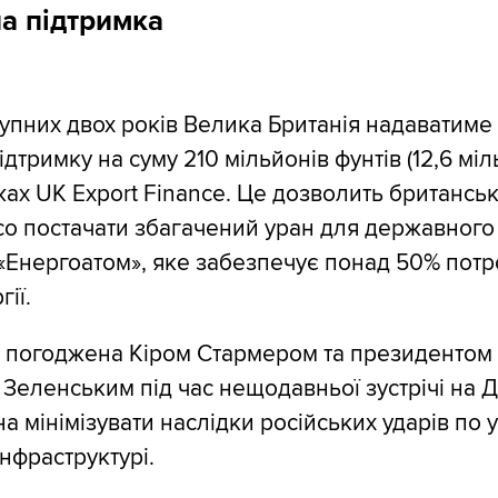
а підтримка
упних двох років Велика Британія надаватиме 
дтримку на суму 210 мільйонів фунтів (12,6 мі
жах UK Export Finance. Це дозволить британськ
co постачати збагачений уран для державного
«Енергоатом», яке забезпечує понад 50% потр
ії.
 погоджена Кіром Стармером та президентом 
еленським під час нещодавньої зустрічі на Д
на мінімізувати наслідки російських ударів по 
нфраструктурі.