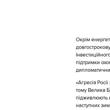
Окрім енергет
довгострокову
Інвестиційног
підтримки охо
дипломатичний
«Агресія Росії
тому Велика Б
підживлюють в
наступних зим