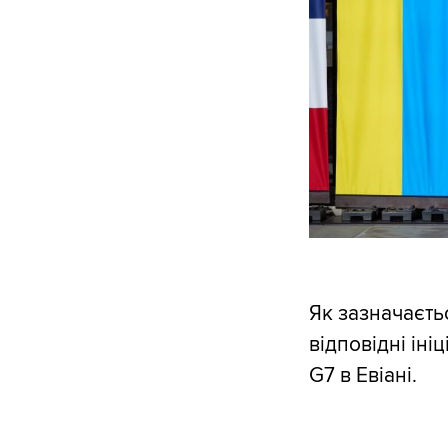
Як зазначаєть
відповідні іні
G7 в Евіані.