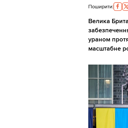
Поширити
:
Велика Британ
забезпечення
ураном протя
масштабне ро