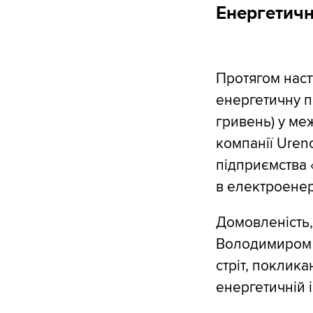
Енергетичн
Протягом наст
енергетичну пі
гривень) у ме
компанії Uren
підприємства 
в електроенерг
Домовленість,
Володимиром З
стріт, поклика
енергетичній і