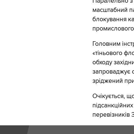
Паралельно з
масштабний па
блокування ка
промислового
Головним інст
«тіньового фло
обходу західн
запроваджує о
зріджений при
Очікується, що
підсанкційних
перевізників