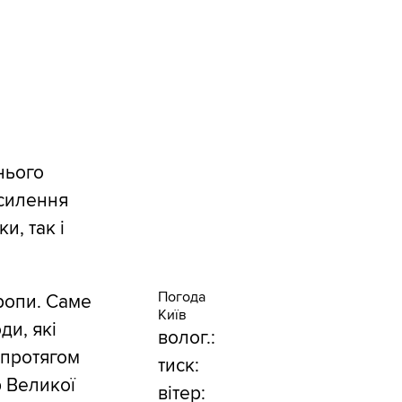
нього
осилення
и, так і
Погода
вропи. Саме
Київ
и, які
волог.:
 протягом
тиск:
р Великої
вітер: