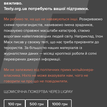
важливо.
Texty.org.ua потребують вашої підтримки.
Ми робимо те, на що не наважуються інші.
Розкриваємо
схеми пропагандистів, називаємо імена зрадників,
показуємо справжні масштаби катастроф, стаємо
ворогами найвпливовіших людей світу. Наприклад, Ілон
Маск писав у своєму твіті, що нас треба прирівняти до
терористів. За більшістю наших матеріалів із
журналістики даних — місяці кропіткої роботи й сотні
перевірених джерел інформації.
Ми не залежимо від політичних примх мільйонера-
власника. Ніхто не може вказувати нам, чого не
говорити чи про що не повідомляти.
ЩОМІСЯЧНА ПОЖЕРТВА ЧЕРЕЗ LIQPAY
100
грн
500
грн
1000
грн