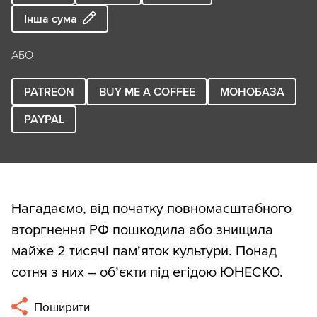
Інша сума
АБО
PATREON
BUY ME A COFFEE
МОНОБАЗА
PAYPAL
Нагадаємо, від початку повномасштабного
вторгнення РФ пошкодила або знищила
майже 2 тисячі пам’яток культури. Понад
сотня з них – об’єкти під егідою ЮНЕСКО.
Поширити