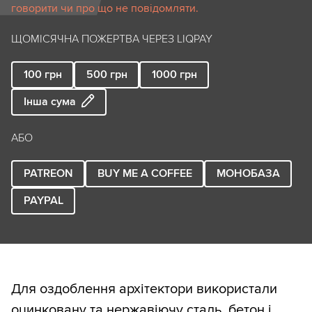
говорити чи про що не повідомляти.
ЩОМІСЯЧНА ПОЖЕРТВА ЧЕРЕЗ LIQPAY
100
грн
500
грн
1000
грн
Інша сума
АБО
PATREON
BUY ME A COFFEE
МОНОБАЗА
PAYPAL
Для оздоблення архітектори використали
оцинковану та нержавіючу сталь, бетон і