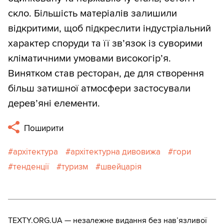
скло. Більшість матеріалів залишили
відкритими, щоб підкреслити індустріальний
характер споруди та її зв’язок із суворими
кліматичними умовами високогір’я.
Винятком став ресторан, де для створення
більш затишної атмосфери застосували
дерев’яні елементи.
Поширити
архітектура
архітектурна дивовижа
гори
тенденції
туризм
швейцарія
TEXTY.ORG.UA — незалежне видання без навʼязливої