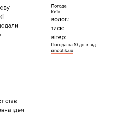
Погода
леву
Київ
кі
волог.:
додали
тиск:
о
вітер:
Погода на 10 днів від
sinoptik.ua
т став
вна ідея