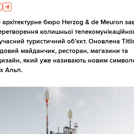
архітектурне бюро Herzog & de Meuron з
ретворення колишньої телекомунікаційної
 сучасний туристичний об’єкт. Оновлена Titli
довий майданчик, ресторан, магазини та
дизайн, який уже називають новим символ
х Альп.