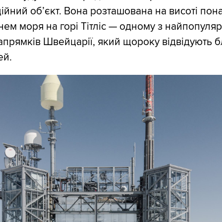
ійний об’єкт. Вона розташована на висоті пон
внем моря на горі Тітліс — одному з найпопуля
апрямків Швейцарії, який щороку відвідують бл
ей.