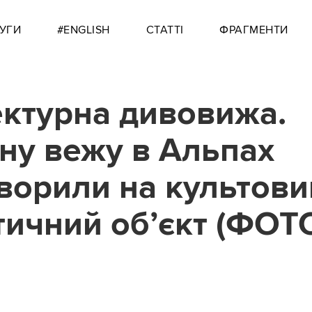
УГИ
#ENGLISH
СТАТТІ
ФРАГМЕНТИ
ектурна дивовижа.
ну вежу в Альпах
ворили на культови
тичний об’єкт (ФОТ