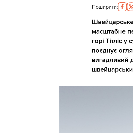
Поширити
:
Швейцарське 
масштабне пе
горі Тітліс у
поєднує огля
вигадливий 
швейцарськи