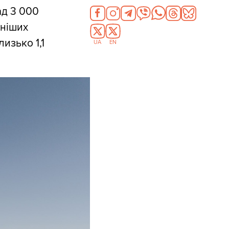
ад 3 000
рніших
изько 1,1
UA
EN