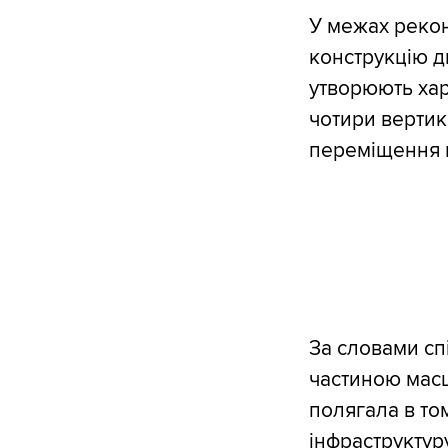
У межах рекон
конструкцію дв
утворюють хар
чотири вертик
переміщення в
За словами сп
частиною масш
полягала в то
інфраструктур