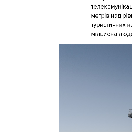
телекомунікац
метрів над рі
туристичних н
мільйона люд