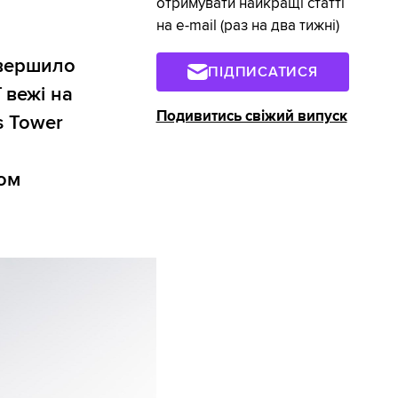
отримувати найкращі статті
на e-mail (раз на два тижні)
авершило
ПІДПИСАТИСЯ
 вежі на
Подивитись свіжий випуск
s Tower
ом