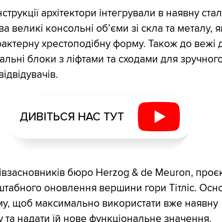
струкції архітектори інтегрували в наявну ста
а великі консольні об’єми зі скла та металу, я
актерну хрестоподібну форму. Також до вежі 
альні блоки з ліфтами та сходами для зручног
ідвідувачів.
ДИВІТЬСЯ НАС ТУТ
івзасновників бюро Herzog & de Meuron, проєк
табного оновлення вершини гори Тітліс. Осно
му, щоб максимально використати вже наявну
у та надати їй нове функціональне значення.