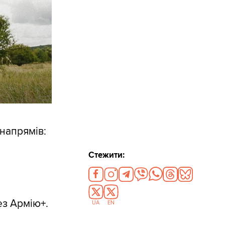
напрямів:
Стежити:
з Армію+.
UA
EN