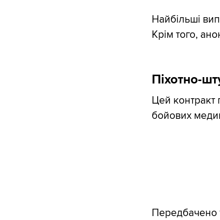
Найбільші вип
Крім того, ано
Піхотно-шт
Цей контракт 
бойових медикі
Передбачено т