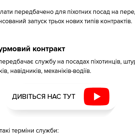
лати передбачено для піхотних посад на пере
нсований запуск трьох нових типів контрактів.
урмовий контракт
передбачає службу на посадах піхотинців, шту
в, навідників, механіків-водіїв.
ДИВІТЬСЯ НАС ТУТ
акі терміни служби: