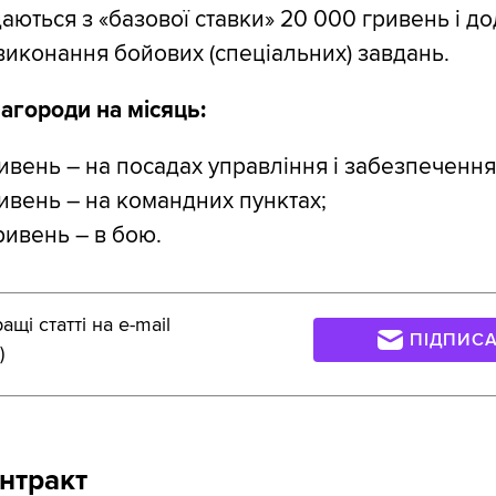
аються з «базової ставки» 20 000 гривень і д
виконання бойових (спеціальних) завдань.
агороди на місяць:
ивень – на посадах управління і забезпечення
ивень – на командних пунктах;
ривень – в бою.
щі статті на e-mail
ПІДПИС
)
нтракт