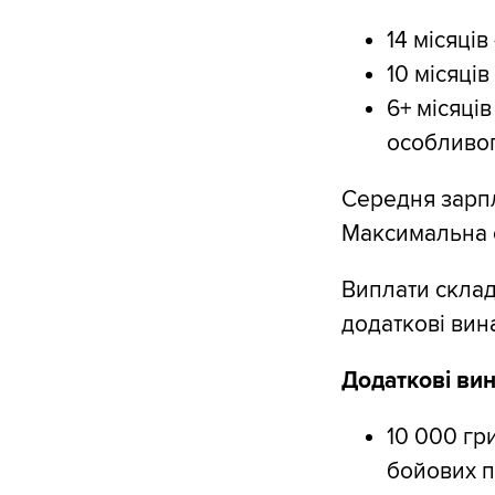
14 місяців
10 місяців
6+ місяців
особливог
Середня зарпл
Максимальна с
Виплати склад
додаткові вин
Додаткові ви
10 000 гр
бойових п