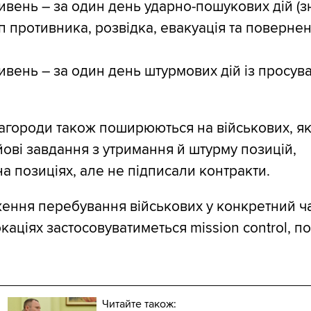
ивень – за один день ударно-пошукових дій (
п противника, розвідка, евакуація та повернен
ивень – за один день штурмових дій із просув
нагороди також поширюються на військових, як
ові завдання з утримання й штурму позицій,
а позиціях, але не підписали контракти.
ення перебування військових у конкретний ч
каціях застосовуватиметься mission control, п
Читайте також: