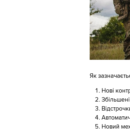
Як зазначаєть
Нові конт
Збільшені
Відстрочк
Автоматич
Новий мех