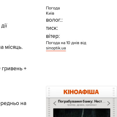
Погода
Київ
волог.:
дії
тиск:
вітер:
Погода на 10 днів від
а місяць.
sinoptik.ua
 гривень +
ередньо на