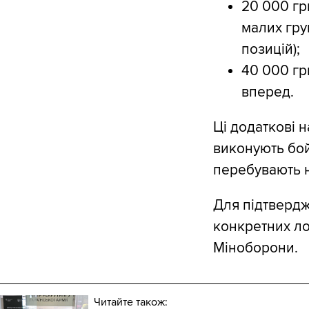
20 000 гр
малих гру
позицій);
40 000 гр
вперед.
Ці додаткові 
виконують бой
перебувають н
Для підтвердж
конкретних ло
Міноборони.
Читайте також: