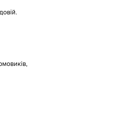
довій.
рмовиків,