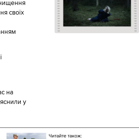
знищення
ня своїх
анням
і
ас на
ояснили у
Читайте також: