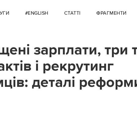
УГИ
#ENGLISH
СТАТТІ
ФРАГМЕНТИ
щені зарплати, три 
актів і рекрутинг
мців: деталі реформ