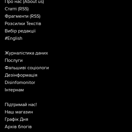
Про нас
(About us)
Статті
(RSS)
Фрагменти
(RSS)
Розсилки Текстів
Вибір редакції
#English
Журналістика даних
Послуги
Фальшиві соціологи
Дезінформація
Disinfomonitor
Інтернам
Підтримай нас!
Наш магазин
Графік Дня
Архів блогів