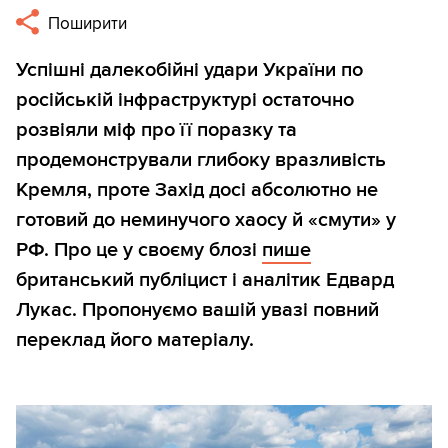
Поширити
Успішні далекобійні удари України по
російській інфраструктурі остаточно
розвіяли міф про її поразку та
продемонстрували глибоку вразливість
Кремля, проте Захід досі абсолютно не
готовий до неминучого хаосу й «смути» у
РФ. Про це у своєму блозі
пише
британський публіцист і аналітик Едвард
Лукас. Пропонуємо вашій увазі повний
переклад його матеріалу.