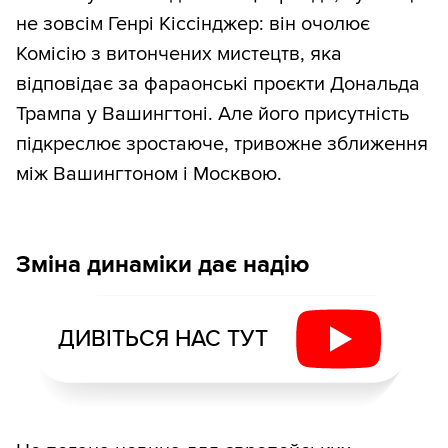
не зовсім Генрі Кіссінджер: він очолює
Комісію з витончених мистецтв, яка
відповідає за фараонські проєкти Дональда
Трампа у Вашингтоні. Але його присутність
підкреслює зростаюче, тривожне зближення
між Вашингтоном і Москвою.
Зміна динаміки дає надію
ДИВІТЬСЯ НАС ТУТ