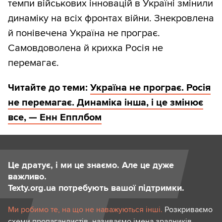
темпи військових інновацій в Україні змінили
динаміку на всіх фронтах війни. Знекровлена
й понівечена Україна не програє.
Самовдоволена й крихка Росія не
перемагає.
Читайте до теми:
Україна не програє. Росія
не перемагає. Динаміка інша, і це змінює
все, — Енн Епплбом
Це дратує, і ми це знаємо. Але це дуже
важливо.
Texty.org.ua потребують вашої підтримки.
Ми робимо те, на що не наважуються інші.
Розкриваємо
схеми пропагандистів, називаємо імена зрадників,