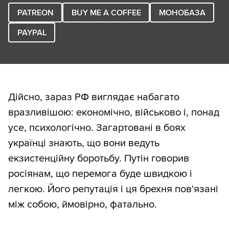
PATREON
BUY ME A COFFEE
МОНОБАЗА
PAYPAL
Дійсно, зараз РФ виглядає набагато
вразливішою: економічно, військово і, понад
усе, психологічно. Загартовані в боях
українці знають, що вони ведуть
екзистенційну боротьбу. Путін говорив
росіянам, що перемога буде швидкою і
легкою. Його репутація і ця брехня пов'язані
між собою, ймовірно, фатально.