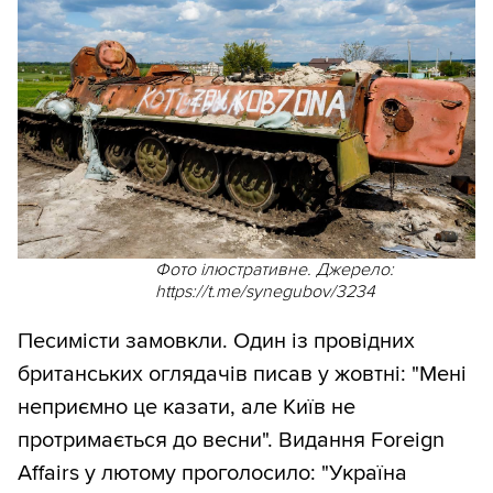
Фото ілюстративне. Джерело:
https://t.me/synegubov/3234
Песимісти замовкли. Один із провідних
британських оглядачів писав у жовтні: "Мені
неприємно це казати, але Київ не
протримається до весни". Видання Foreign
Affairs у лютому проголосило: "Україна