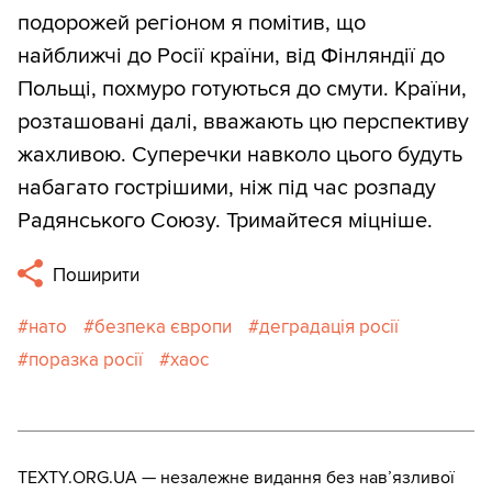
подорожей регіоном я помітив, що
найближчі до Росії країни, від Фінляндії до
Польщі, похмуро готуються до смути. Країни,
розташовані далі, вважають цю перспективу
жахливою. Суперечки навколо цього будуть
набагато гострішими, ніж під час розпаду
Радянського Союзу. Тримайтеся міцніше.
Поширити
нато
безпека європи
деградація росії
поразка росії
хаос
TEXTY.ORG.UA — незалежне видання без навʼязливої