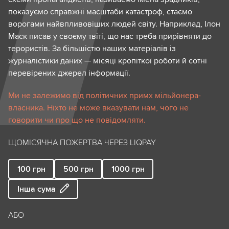
показуємо справжні масштаби катастроф, стаємо
ворогами найвпливовіших людей світу. Наприклад, Ілон
Маск писав у своєму твіті, що нас треба прирівняти до
терористів. За більшістю наших матеріалів із
журналістики даних — місяці кропіткої роботи й сотні
перевірених джерел інформації.
Ми не залежимо від політичних примх мільйонера-
власника. Ніхто не може вказувати нам, чого не
говорити чи про що не повідомляти.
ЩОМІСЯЧНА ПОЖЕРТВА ЧЕРЕЗ LIQPAY
100
грн
500
грн
1000
грн
Інша сума
АБО