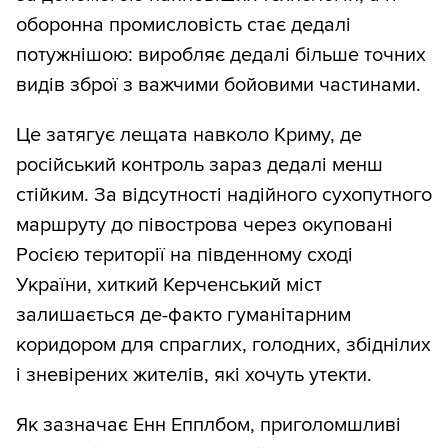
оборонна промисловість стає дедалі
потужнішою: виробляє дедалі більше точних
видів зброї з важчими бойовими частинами.
Це затягує лещата навколо Криму, де
російський контроль зараз дедалі менш
стійким. За відсутності надійного сухопутного
маршруту до півострова через окуповані
Росією території на південному сході
України, хиткий Керченський міст
залишається де-факто гуманітарним
коридором для спраглих, голодних, збіднілих
і зневірених жителів, які хочуть утекти.
Як зазначає Енн Епплбом, приголомшливі