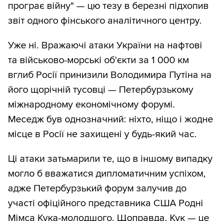
програє війну" — цю тезу в березні підхопив
звіт одного фінського аналітичного центру.
Уже ні. Вражаючі атаки України на нафтові
та військово-морські об'єкти за 1 000 км
вглиб Росії принизили Володимира Путіна на
його щорічній тусовці — Петербурзькому
міжнародному економічному форумі.
Меседж був однозначний: ніхто, ніщо і жодне
місце в Росії не захищені у будь-який час.
Ці атаки затьмарили те, що в іншому випадку
могло б вважатися дипломатичним успіхом,
адже Петербурзький форум залучив до
участі офіційного представника США Родні
Мімса Кука-молодшого. Щоправда, Кук — це