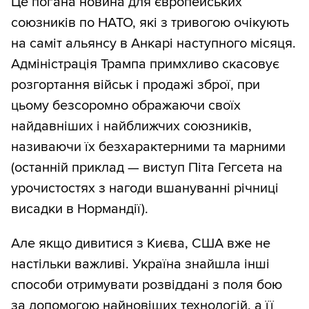
Це погана новина для європейських
союзників по НАТО, які з тривогою очікують
на саміт альянсу в Анкарі наступного місяця.
Адміністрація Трампа примхливо скасовує
розгортання військ і продажі зброї, при
цьому безсоромно ображаючи своїх
найдавніших і найближчих союзників,
називаючи їх безхарактерними та марними
(останній приклад — виступ Піта Гегсета на
урочистостях з нагоди вшануванні річниці
висадки в Нормандії).
Але якщо дивитися з Києва, США вже не
настільки важливі. Україна знайшла інші
способи отримувати розвіддані з поля бою
за допомогою найновіших технологій, а її