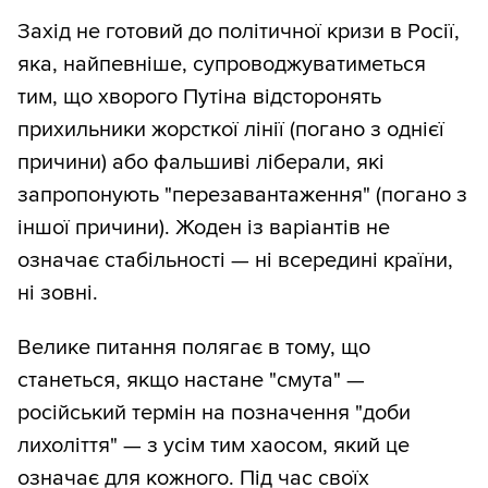
Захід не готовий до політичної кризи в Росії,
яка, найпевніше, супроводжуватиметься
тим, що хворого Путіна відсторонять
прихильники жорсткої лінії (погано з однієї
причини) або фальшиві ліберали, які
запропонують "перезавантаження" (погано з
іншої причини). Жоден із варіантів не
означає стабільності — ні всередині країни,
ні зовні.
Велике питання полягає в тому, що
станеться, якщо настане "смута" —
російський термін на позначення "доби
лихоліття" — з усім тим хаосом, який це
означає для кожного. Під час своїх