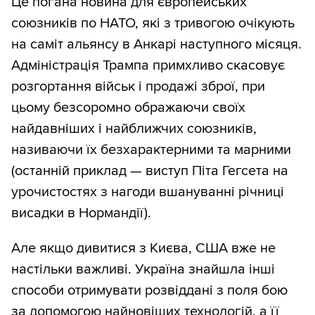
Це погана новина для європейських
союзників по НАТО, які з тривогою очікують
на саміт альянсу в Анкарі наступного місяця.
Адміністрація Трампа примхливо скасовує
розгортання військ і продажі зброї, при
цьому безсоромно ображаючи своїх
найдавніших і найближчих союзників,
називаючи їх безхарактерними та марними
(останній приклад — виступ Піта Гегсета на
урочистостях з нагоди вшануванні річниці
висадки в Нормандії).
Але якщо дивитися з Києва, США вже не
настільки важливі. Україна знайшла інші
способи отримувати розвіддані з поля бою
за допомогою найновіших технологій, а її