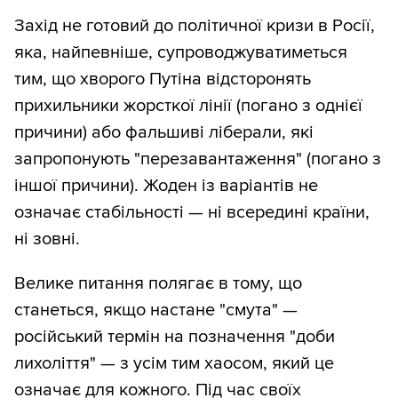
Захід не готовий до політичної кризи в Росії,
яка, найпевніше, супроводжуватиметься
тим, що хворого Путіна відсторонять
прихильники жорсткої лінії (погано з однієї
причини) або фальшиві ліберали, які
запропонують "перезавантаження" (погано з
іншої причини). Жоден із варіантів не
означає стабільності — ні всередині країни,
ні зовні.
Велике питання полягає в тому, що
станеться, якщо настане "смута" —
російський термін на позначення "доби
лихоліття" — з усім тим хаосом, який це
означає для кожного. Під час своїх