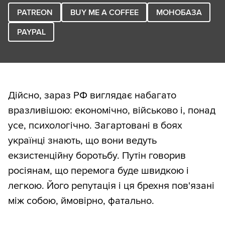
PATREON
BUY ME A COFFEE
МОНОБАЗА
PAYPAL
Дійсно, зараз РФ виглядає набагато
вразливішою: економічно, військово і, понад
усе, психологічно. Загартовані в боях
українці знають, що вони ведуть
екзистенційну боротьбу. Путін говорив
росіянам, що перемога буде швидкою і
легкою. Його репутація і ця брехня пов'язані
між собою, ймовірно, фатально.