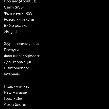
Про нас
(About us)
Статті
(RSS)
Фрагменти
(RSS)
Розсилки Текстів
Вибір редакції
#English
Журналістика даних
Послуги
Фальшиві соціологи
Дезінформація
Disinfomonitor
Інтернам
Підтримай нас!
Наш магазин
Графік Дня
Архів блогів