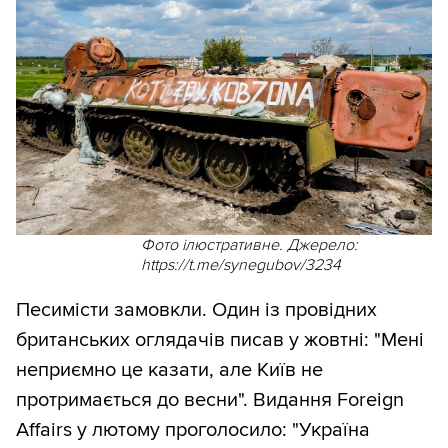
Фото ілюстративне. Джерело:
https://t.me/synegubov/3234
Песимісти замовкли. Один із провідних
британських оглядачів писав у жовтні: "Мені
неприємно це казати, але Київ не
протримається до весни". Видання Foreign
Affairs у лютому проголосило: "Україна