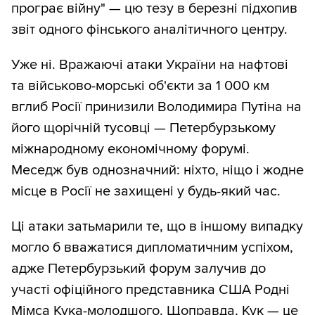
програє війну" — цю тезу в березні підхопив
звіт одного фінського аналітичного центру.
Уже ні. Вражаючі атаки України на нафтові
та військово-морські об'єкти за 1 000 км
вглиб Росії принизили Володимира Путіна на
його щорічній тусовці — Петербурзькому
міжнародному економічному форумі.
Меседж був однозначний: ніхто, ніщо і жодне
місце в Росії не захищені у будь-який час.
Ці атаки затьмарили те, що в іншому випадку
могло б вважатися дипломатичним успіхом,
адже Петербурзький форум залучив до
участі офіційного представника США Родні
Мімса Кука-молодшого. Щоправда, Кук — це