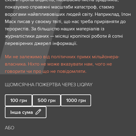
показуємо справжні масштаби катастроф, стаємо
ворогами найвпливовіших людей світу. Наприклад, Ілон
Маск писав у своєму твіті, що нас треба прирівняти до
терористів. За більшістю наших матеріалів із
журналістики даних — місяці кропіткої роботи й сотні
перевірених джерел інформації.
Ми не залежимо від політичних примх мільйонера-
власника. Ніхто не може вказувати нам, чого не
говорити чи про що не повідомляти.
ЩОМІСЯЧНА ПОЖЕРТВА ЧЕРЕЗ LIQPAY
100
грн
500
грн
1000
грн
Інша сума
АБО