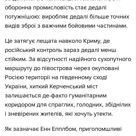
оборонна промисловість стає дедалі
потужнішою: виробляє дедалі більше точних
видів зброї з важчими бойовими частинами.
Це затягує лещата навколо Криму, де
російський контроль зараз дедалі менш
стійким. За відсутності надійного сухопутного
маршруту до півострова через окуповані
Росією території на південному сході
України, хиткий Керченський міст
залишається де-факто гуманітарним
коридором для спраглих, голодних, збіднілих
і зневірених жителів, які хочуть утекти.
Як зазначає Енн Епплбом, приголомшливі