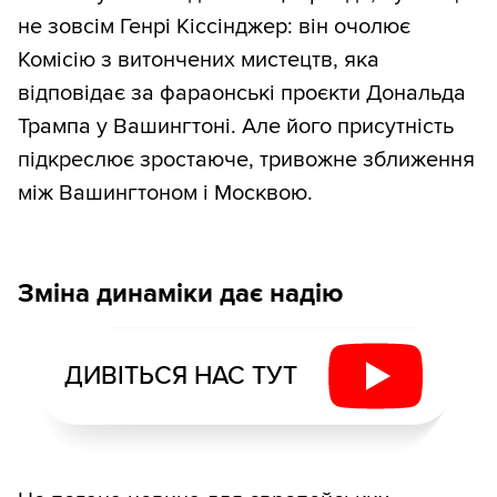
не зовсім Генрі Кіссінджер: він очолює
Комісію з витончених мистецтв, яка
відповідає за фараонські проєкти Дональда
Трампа у Вашингтоні. Але його присутність
підкреслює зростаюче, тривожне зближення
між Вашингтоном і Москвою.
Зміна динаміки дає надію
ДИВІТЬСЯ НАС ТУТ