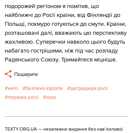
подорожей регіоном я помітив, що
найближчі до Росії країни, від Фінляндії до
Польщі, похмуро готуються до смути. Країни,
розташовані далі, вважають цю перспективу
жахливою. Суперечки навколо цього будуть
набагато гострішими, ніж під час розпаду
Радянського Союзу. Тримайтеся міцніше.
Поширити
нато
безпека європи
деградація росії
поразка росії
хаос
TEXTY.ORG.UA — незалежне видання без навʼязливої