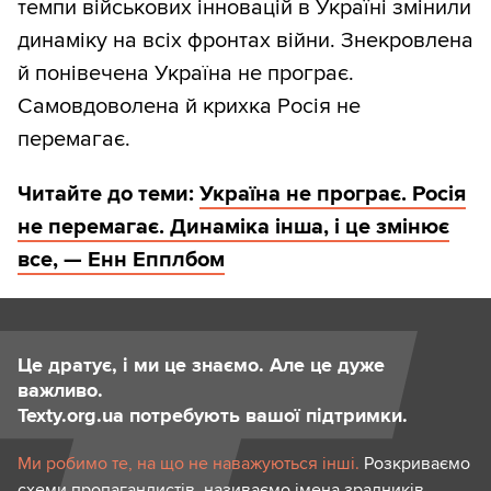
темпи військових інновацій в Україні змінили
динаміку на всіх фронтах війни. Знекровлена
й понівечена Україна не програє.
Самовдоволена й крихка Росія не
перемагає.
Читайте до теми:
Україна не програє. Росія
не перемагає. Динаміка інша, і це змінює
все, — Енн Епплбом
Це дратує, і ми це знаємо. Але це дуже
важливо.
Texty.org.ua потребують вашої підтримки.
Ми робимо те, на що не наважуються інші.
Розкриваємо
схеми пропагандистів, називаємо імена зрадників,