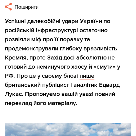
Поширити
Успішні далекобійні удари України по
російській інфраструктурі остаточно
розвіяли міф про її поразку та
продемонстрували глибоку вразливість
Кремля, проте Захід досі абсолютно не
готовий до неминучого хаосу й «смути» у
РФ. Про це у своєму блозі
пише
британський публіцист і аналітик Едвард
Лукас. Пропонуємо вашій увазі повний
переклад його матеріалу.