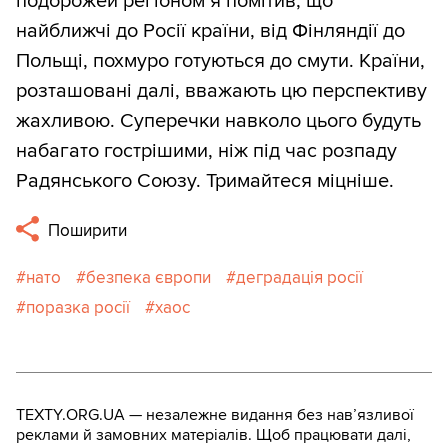
подорожей регіоном я помітив, що
найближчі до Росії країни, від Фінляндії до
Польщі, похмуро готуються до смути. Країни,
розташовані далі, вважають цю перспективу
жахливою. Суперечки навколо цього будуть
набагато гострішими, ніж під час розпаду
Радянського Союзу. Тримайтеся міцніше.
Поширити
нато
безпека європи
деградація росії
поразка росії
хаос
TEXTY.ORG.UA — незалежне видання без навʼязливої
реклами й замовних матеріалів. Щоб працювати далі,