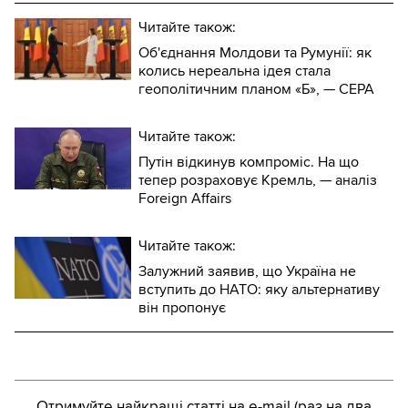
Читайте також:
Об'єднання Молдови та Румунії: як
колись нереальна ідея стала
геополітичним планом «Б», — CEPA
Читайте також:
Путін відкинув компроміс. На що
тепер розраховує Кремль, — аналіз
Foreign Affairs
Читайте також:
Залужний заявив, що Україна не
вступить до НАТО: яку альтернативу
він пропонує
Отримуйте найкращі статті на e-mail (раз на два