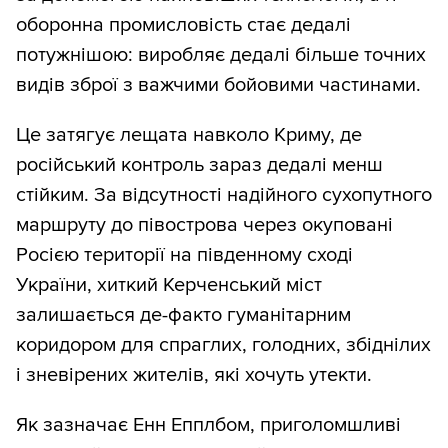
оборонна промисловість стає дедалі
потужнішою: виробляє дедалі більше точних
видів зброї з важчими бойовими частинами.
Це затягує лещата навколо Криму, де
російський контроль зараз дедалі менш
стійким. За відсутності надійного сухопутного
маршруту до півострова через окуповані
Росією території на південному сході
України, хиткий Керченський міст
залишається де-факто гуманітарним
коридором для спраглих, голодних, збіднілих
і зневірених жителів, які хочуть утекти.
Як зазначає Енн Епплбом, приголомшливі