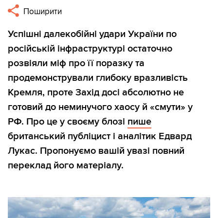
Поширити
Успішні далекобійні удари України по
російській інфраструктурі остаточно
розвіяли міф про її поразку та
продемонстрували глибоку вразливість
Кремля, проте Захід досі абсолютно не
готовий до неминучого хаосу й «смути» у
РФ. Про це у своєму блозі
пише
британський публіцист і аналітик Едвард
Лукас. Пропонуємо вашій увазі повний
переклад його матеріалу.