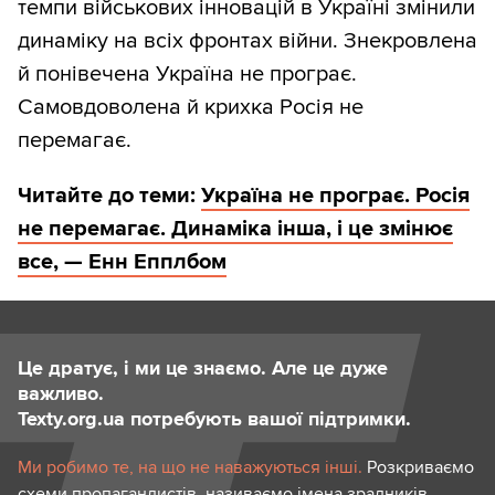
темпи військових інновацій в Україні змінили
динаміку на всіх фронтах війни. Знекровлена
й понівечена Україна не програє.
Самовдоволена й крихка Росія не
перемагає.
Читайте до теми:
Україна не програє. Росія
не перемагає. Динаміка інша, і це змінює
все, — Енн Епплбом
Це дратує, і ми це знаємо. Але це дуже
важливо.
Texty.org.ua потребують вашої підтримки.
Ми робимо те, на що не наважуються інші.
Розкриваємо
схеми пропагандистів, називаємо імена зрадників,