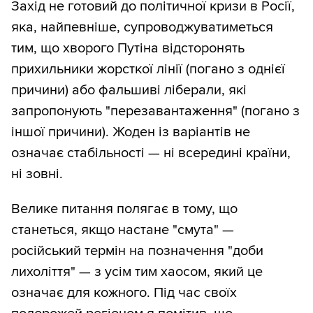
Захід не готовий до політичної кризи в Росії,
яка, найпевніше, супроводжуватиметься
тим, що хворого Путіна відсторонять
прихильники жорсткої лінії (погано з однієї
причини) або фальшиві ліберали, які
запропонують "перезавантаження" (погано з
іншої причини). Жоден із варіантів не
означає стабільності — ні всередині країни,
ні зовні.
Велике питання полягає в тому, що
станеться, якщо настане "смута" —
російський термін на позначення "доби
лихоліття" — з усім тим хаосом, який це
означає для кожного. Під час своїх