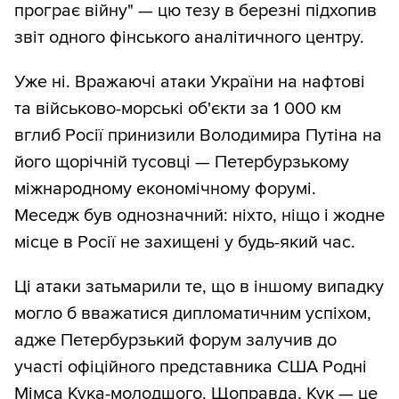
програє війну" — цю тезу в березні підхопив
звіт одного фінського аналітичного центру.
Уже ні. Вражаючі атаки України на нафтові
та військово-морські об'єкти за 1 000 км
вглиб Росії принизили Володимира Путіна на
його щорічній тусовці — Петербурзькому
міжнародному економічному форумі.
Меседж був однозначний: ніхто, ніщо і жодне
місце в Росії не захищені у будь-який час.
Ці атаки затьмарили те, що в іншому випадку
могло б вважатися дипломатичним успіхом,
адже Петербурзький форум залучив до
участі офіційного представника США Родні
Мімса Кука-молодшого. Щоправда, Кук — це