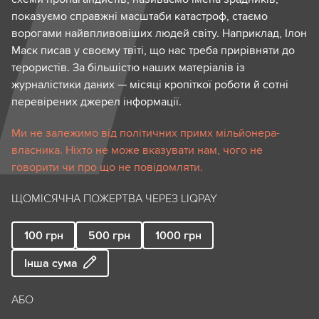
показуємо справжні масштаби катастроф, стаємо
ворогами найвпливовіших людей світу. Наприклад, Ілон
Маск писав у своєму твіті, що нас треба прирівняти до
терористів. За більшістю наших матеріалів із
журналістики даних — місяці кропіткої роботи й сотні
перевірених джерел інформації.
Ми не залежимо від політичних примх мільйонера-
власника. Ніхто не може вказувати нам, чого не
говорити чи про що не повідомляти.
ЩОМІСЯЧНА ПОЖЕРТВА ЧЕРЕЗ LIQPAY
100
грн
500
грн
1000
грн
Інша сума
АБО