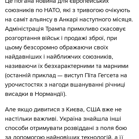
Це погана новина для європейських
союзників по НАТО, які з тривогою очікують
на саміт альянсу в Анкарі наступного місяця.
Адміністрація Трампа примхливо скасовує
розгортання військ і продажі зброї, при
цьому безсоромно ображаючи своїх
найдавніших і найближчих союзників,
називаючи їх безхарактерними та марними
(останній приклад — виступ Піта Гегсета на
урочистостях з нагоди вшануванні річниці
висадки в Нормандії).
Але якщо дивитися з Києва, США вже не
настільки важливі. Україна знайшла інші
способи отримувати розвіддані з поля бою
за допомогою найновіших технологій, а її