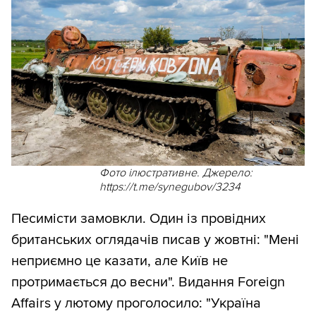
Фото ілюстративне. Джерело:
https://t.me/synegubov/3234
Песимісти замовкли. Один із провідних
британських оглядачів писав у жовтні: "Мені
неприємно це казати, але Київ не
протримається до весни". Видання Foreign
Affairs у лютому проголосило: "Україна