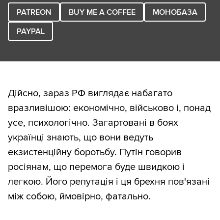
PATREON
BUY ME A COFFEE
МОНОБАЗА
PAYPAL
Дійсно, зараз РФ виглядає набагато
вразливішою: економічно, військово і, понад
усе, психологічно. Загартовані в боях
українці знають, що вони ведуть
екзистенційну боротьбу. Путін говорив
росіянам, що перемога буде швидкою і
легкою. Його репутація і ця брехня пов'язані
між собою, ймовірно, фатально.