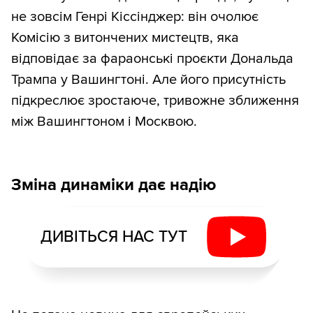
не зовсім Генрі Кіссінджер: він очолює
Комісію з витончених мистецтв, яка
відповідає за фараонські проєкти Дональда
Трампа у Вашингтоні. Але його присутність
підкреслює зростаюче, тривожне зближення
між Вашингтоном і Москвою.
Зміна динаміки дає надію
ДИВІТЬСЯ НАС ТУТ