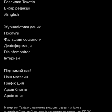
Розсилки Текстів
Вибір редакції
#English
Журналістика даних
Послуги
Фальшиві соціологи
Дезінформація
Disinfomonitor
Інтернам
Підтримай нас!
Наш магазин
Графік Дня
Архів блогів
Архів книг
Матеріали Texty.org.ua можна використовувати згідно з
ліцензією
Creative Commons із зазначенням авторства, CC BY