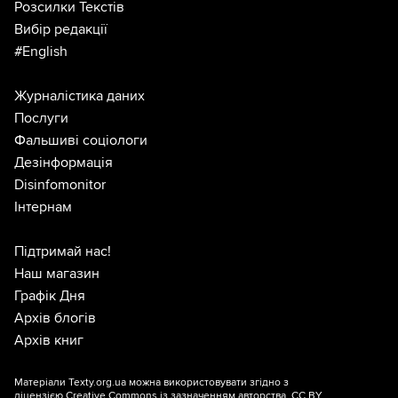
Розсилки Текстів
Вибір редакції
#English
Журналістика даних
Послуги
Фальшиві соціологи
Дезінформація
Disinfomonitor
Інтернам
Підтримай нас!
Наш магазин
Графік Дня
Архів блогів
Архів книг
Матеріали Texty.org.ua можна використовувати згідно з
ліцензією
Creative Commons із зазначенням авторства, CC BY