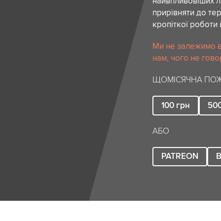
найвпливовіших лю
прирівняти до тер
кропіткої роботи 
Ми не залежимо в
нам, чого не гово
ЩОМІСЯЧНА ПОЖ
100
грн
50
АБО
PATREON
B