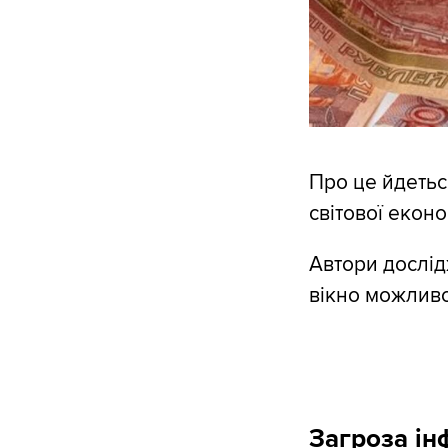
Про це йдетьс
світової екон
Автори дослід
вікно можливо
Загроза ін