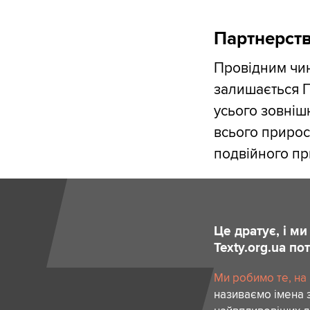
Партнерств
Провідним чи
залишається П
усього зовніш
всього прирос
подвійного при
Це дратує, і м
Texty.org.ua п
Ми робимо те, на
називаємо імена 