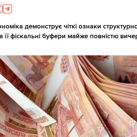
ономіка демонструє чіткі ознаки структурн
а її фіскальні буфери майже повністю виче