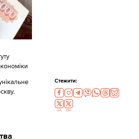
туту
 економіки
Стежити:
унікальне
скву.
UA
EN
тва