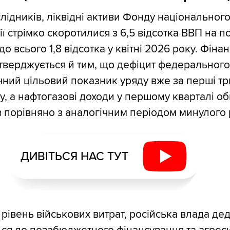
лідників, ліквідні активи Фонду національног
ї стрімко скоротилися з 6,5 відсотка ВВП на п
до всього 1,8 відсотка у квітні 2026 року. Фіна
тверджується й тим, що дефіцит федеральног
ний цільовий показник уряду вже за перші три
у, а нафтогазові доходи у першому кварталі о
ів порівняно з аналогічним періодом минулого 
ДИВІТЬСЯ НАС ТУТ
рівень військових витрат, російська влада дед