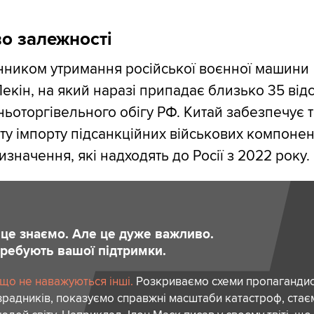
о залежності
нником утримання російської воєнної машини
екін, на який наразі припадає близько 35 відс
ньоторгівельного обігу РФ. Китай забезпечує т
ту імпорту підсанкційних військових компонен
значення, які надходять до Росії з 2022 року.
и це знаємо. Але це дуже важливо.
отребують вашої підтримки.
 що не наважуються інші.
Розкриваємо схеми пропагандист
зрадників, показуємо справжні масштаби катастроф, ста