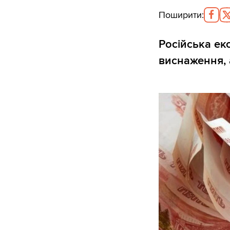
Поширити
:
Російська ек
виснаження, 