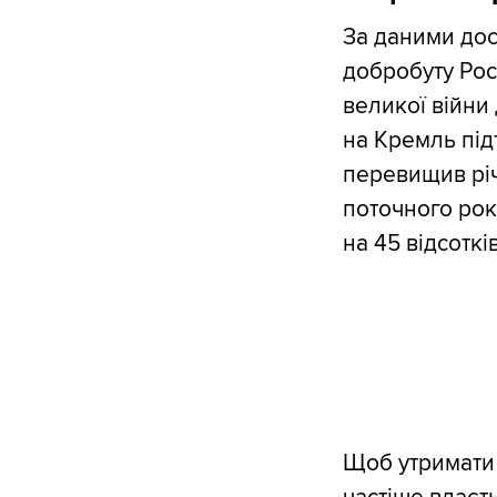
За даними дос
добробуту Росі
великої війни 
на Кремль під
перевищив річ
поточного рок
на 45 відсотк
Щоб утримати 