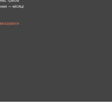
 нас треба
них — місяці
 вказувати