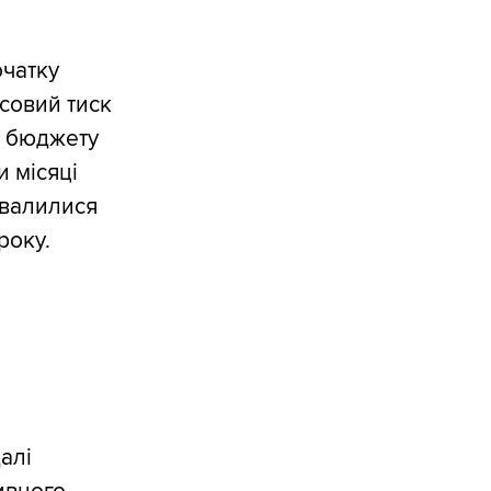
о
очатку
нсовий тиск
о бюджету
 місяці
бвалилися
року.
алі