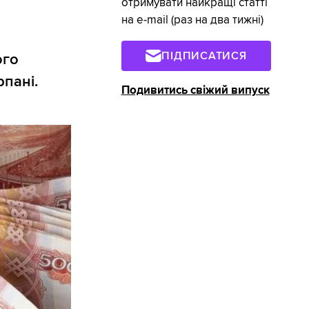
отримувати найкращі статті
на e-mail (раз на два тижні)
ПІДПИСАТИСЯ
ого
рпані.
Подивитись свіжий випуск