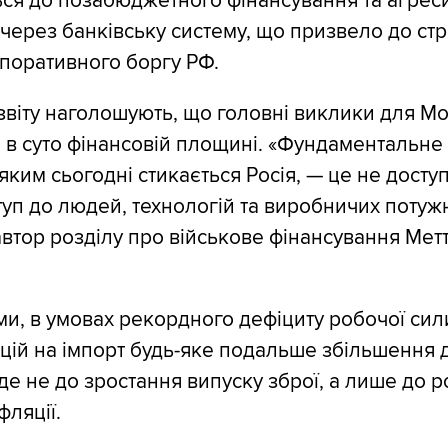
ься до позабюджетного фінансування та агрес
через банківську систему, що призвело до стр
поративного боргу РФ.
звіту наголошують, що головні виклики для М
 в суто фінансовій площині. «Фундаментальне
яким сьогодні стикається Росія, — це не досту
туп до людей, технологій та виробничих потуж
автор розділу про військове фінансування Мет
ми, в умовах рекордного дефіциту робочої сил
цій на імпорт будь-яке подальше збільшення
де не до зростання випуску зброї, а лише до р
фляції.