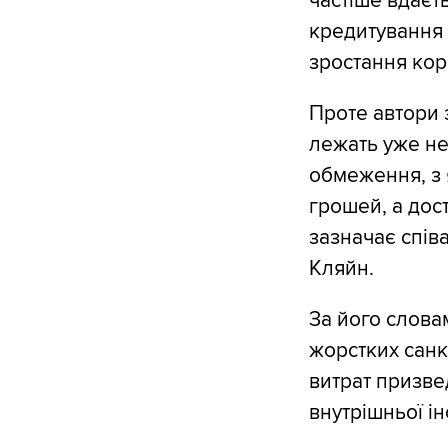
частіше вдаєт
кредитування 
зростання кор
Проте автори 
лежать уже не
обмеження, з 
грошей, а дос
зазначає спів
Кляйн.
За його слова
жорстких санк
витрат призве
внутрішньої ін