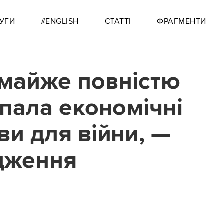
УГИ
#ENGLISH
СТАТТІ
ФРАГМЕНТИ
 майже повністю
пала економічні
ви для війни, —
дження