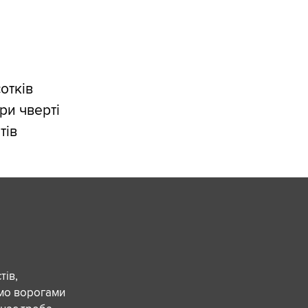
отків
ри чверті
тів
ів,
ємо ворогами