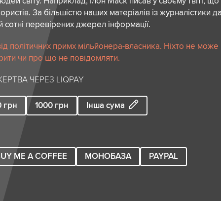
дей світу. Наприклад, Ілон Маск писав у своєму твіті, що
ористів. За більшістю наших матеріалів із журналістики да
й сотні перевірених джерел інформації.
ід політичних примх мільйонера-власника. Ніхто не може
рити чи про що не повідомляти.
ЕРТВА ЧЕРЕЗ LIQPAY
0
грн
1000
грн
Інша сума
UY ME A COFFEE
МОНОБАЗА
PAYPAL