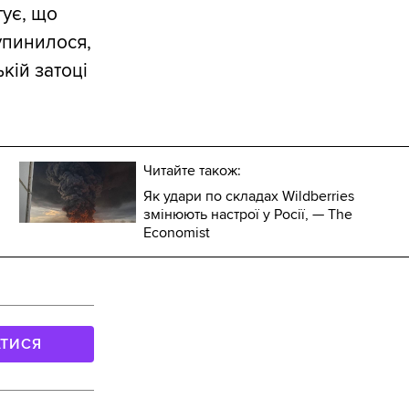
тує, що
упинилося,
кій затоці
Читайте також:
Як удари по складах Wildberries
змінюють настрої у Росії, — The
Economist
АТИСЯ