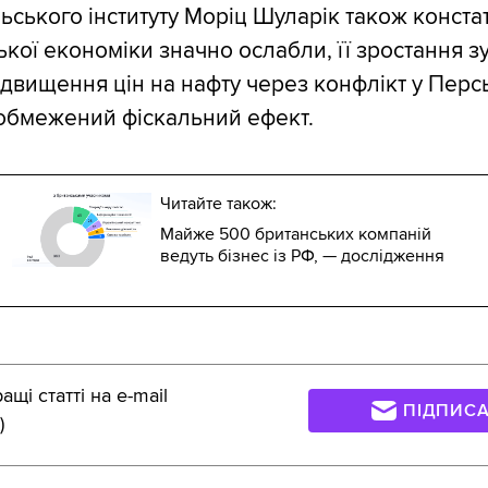
ьського інституту Моріц Шуларік також конста
ької економіки значно ослабли, її зростання з
ідвищення цін на нафту через конфлікт у Персь
обмежений фіскальний ефект.
Читайте також:
Майже 500 британських компаній
ведуть бізнес із РФ, — дослідження
щі статті на e-mail
ПІДПИС
)