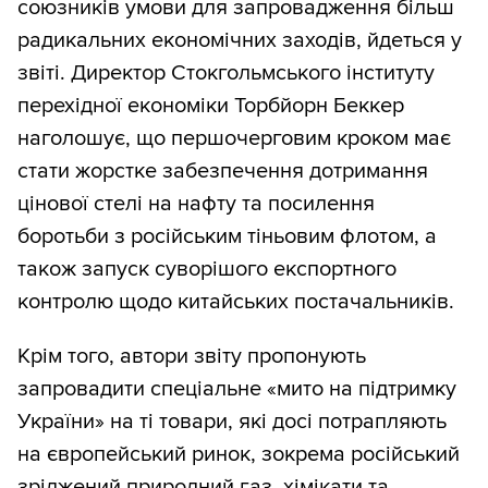
союзників умови для запровадження більш
радикальних економічних заходів, йдеться у
звіті. Директор Стокгольмського інституту
перехідної економіки Торбйорн Беккер
наголошує, що першочерговим кроком має
стати жорстке забезпечення дотримання
цінової стелі на нафту та посилення
боротьби з російським тіньовим флотом, а
також запуск суворішого експортного
контролю щодо китайських постачальників.
Крім того, автори звіту пропонують
запровадити спеціальне «мито на підтримку
України» на ті товари, які досі потрапляють
на європейський ринок, зокрема російський
зріджений природний газ, хімікати та