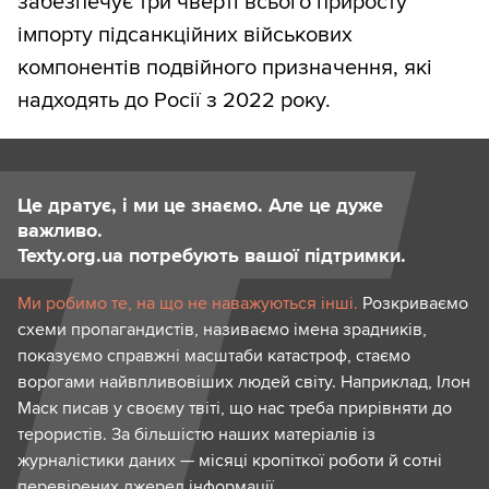
забезпечує три чверті всього приросту
імпорту підсанкційних військових
компонентів подвійного призначення, які
надходять до Росії з 2022 року.
Це дратує, і ми це знаємо. Але це дуже
важливо.
Texty.org.ua потребують вашої підтримки.
Ми робимо те, на що не наважуються інші.
Розкриваємо
схеми пропагандистів, називаємо імена зрадників,
показуємо справжні масштаби катастроф, стаємо
ворогами найвпливовіших людей світу. Наприклад, Ілон
Маск писав у своєму твіті, що нас треба прирівняти до
терористів. За більшістю наших матеріалів із
журналістики даних — місяці кропіткої роботи й сотні
перевірених джерел інформації.