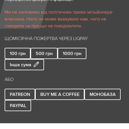
Ми не залежимо від політичних примх мільйонера-
власника. Ніхто не може вказувати нам, чого не
говорити чи про що не повідомляти.
ЩОМІСЯЧНА ПОЖЕРТВА ЧЕРЕЗ LIQPAY
100
грн
500
грн
1000
грн
Інша сума
АБО
PATREON
BUY ME A COFFEE
МОНОБАЗА
PAYPAL