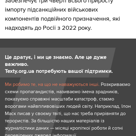
забезпечує три чверті всього приросту
імпорту підсанкційних військових
компонентів подвійного призначення, які
надходять до Росії з 2022 року.
Це дратує, і ми це знаємо. Але це дуже
важливо.
Texty.org.ua потребують вашої підтримки.
Ми робимо те, на що не наважуються інші.
Розкриваємо
схеми пропагандистів, називаємо імена зрадників,
показуємо справжні масштаби катастроф, стаємо
ворогами найвпливовіших людей світу. Наприклад, Ілон
Маск писав у своєму твіті, що нас треба прирівняти до
терористів. За більшістю наших матеріалів із
журналістики даних — місяці кропіткої роботи й сотні
перевірених джерел інформації.