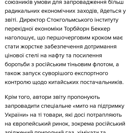
союзників умови для запровадження більш
радикальних економічних заходів, йдеться у
звіті. Директор Стокгольмського інституту
перехідної економіки Торбйорн Беккер
наголошує, що першочерговим кроком має
стати жорстке забезпечення дотримання
цінової стелі на нафту та посилення
боротьби з російським тіньовим флотом, а
також запуск суворішого експортного
контролю щодо китайських постачальників.
Крім того, автори звіту пропонують
запровадити спеціальне «мито на підтримку
України» на ті товари, які досі потрапляють
на європейський ринок, зокрема російський
зріджений природний газ, хімікати та