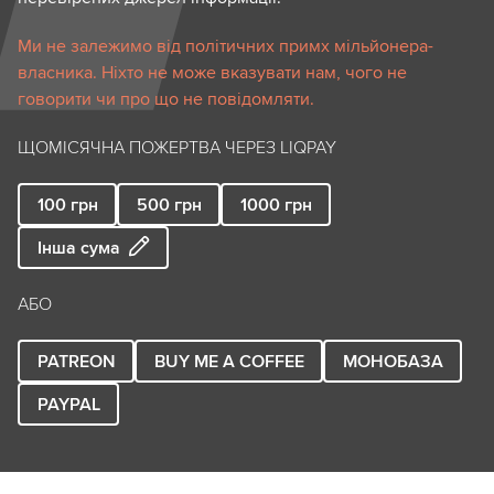
Ми не залежимо від політичних примх мільйонера-
власника. Ніхто не може вказувати нам, чого не
говорити чи про що не повідомляти.
ЩОМІСЯЧНА ПОЖЕРТВА ЧЕРЕЗ LIQPAY
100
грн
500
грн
1000
грн
Інша сума
АБО
PATREON
BUY ME A COFFEE
МОНОБАЗА
PAYPAL