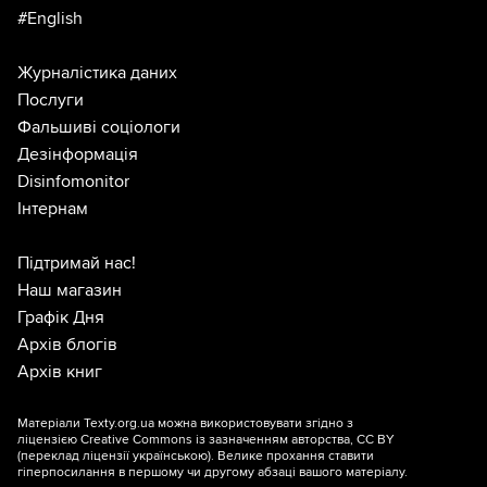
#English
Журналістика даних
Послуги
Фальшиві соціологи
Дезінформація
Disinfomonitor
Інтернам
Підтримай нас!
Наш магазин
Графік Дня
Архів блогів
Архів книг
Матеріали Texty.org.ua можна використовувати згідно з
ліцензією
Creative Commons із зазначенням авторства, CC BY
(переклад ліцензії
українською
). Велике прохання ставити
гіперпосилання в першому чи другому абзаці вашого матеріалу.