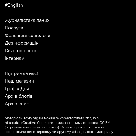
#English
Журналістика даних
Послуги
Фальшиві соціологи
Дезінформація
Disinfomonitor
Інтернам
Підтримай нас!
Наш магазин
Графік Дня
Архів блогів
Архів книг
Матеріали Texty.org.ua можна використовувати згідно з
ліцензією
Creative Commons із зазначенням авторства, CC BY
(переклад ліцензії
українською
). Велике прохання ставити
гіперпосилання в першому чи другому абзаці вашого матеріалу.