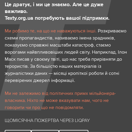
Це дратує, і ми це знаємо. Але це дуже
важливо.
Texty.org.ua потребують вашої підтримки.
Ми робимо те, на що не наважуються інші.
Розкриваємо
схеми пропагандистів, називаємо імена зрадників,
показуємо справжні масштаби катастроф, стаємо
ворогами найвпливовіших людей світу. Наприклад, Ілон
Маск писав у своєму твіті, що нас треба прирівняти до
терористів. За більшістю наших матеріалів із
журналістики даних — місяці кропіткої роботи й сотні
перевірених джерел інформації.
Ми не залежимо від політичних примх мільйонера-
власника. Ніхто не може вказувати нам, чого не
говорити чи про що не повідомляти.
ЩОМІСЯЧНА ПОЖЕРТВА ЧЕРЕЗ LIQPAY