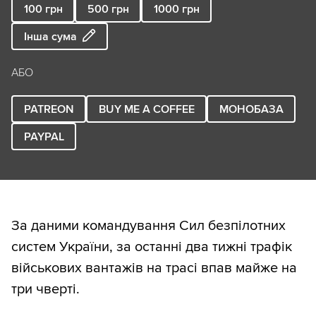
100
грн
500
грн
1000
грн
Інша сума
АБО
PATREON
BUY ME A COFFEE
МОНОБАЗА
PAYPAL
За даними командування Сил безпілотних
систем України, за останні два тижні трафік
військових вантажів на трасі впав майже на
три чверті.