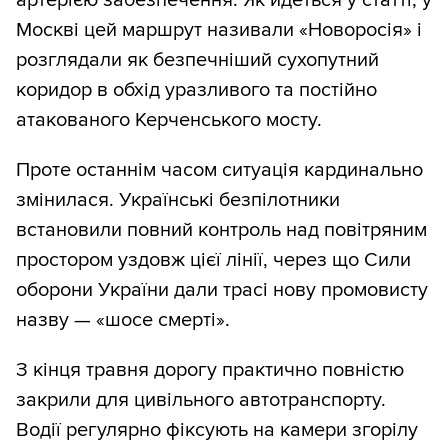
артерією забезпечення. Як йдеться у статті, у
Москві цей маршрут називали «Новоросія» і
розглядали як безпечніший сухопутний
коридор в обхід уразливого та постійно
атакованого Керченського мосту.
Проте останнім часом ситуація кардинально
змінилася. Українські безпілотники
встановили повний контроль над повітряним
простором уздовж цієї лінії, через що Сили
оборони України дали трасі нову промовисту
назву — «шосе смерті».
З кінця травня дорогу практично повністю
закрили для цивільного автотранспорту.
Водії регулярно фіксують на камери згорілу