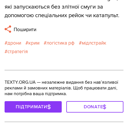
які запускаються без злітної смуги за
допомогою спеціальних рейок чи катапульт.
Поширити
дрони
крим
логістика рф
мідлстрайк
стратегія
TEXTY.ORG.UA — незалежне видання без навʼязливої
реклами й замовних матеріалів. Щоб працювати далі,
нам потрібна ваша підтримка.
ПІДТРИМАТИ
DONATE